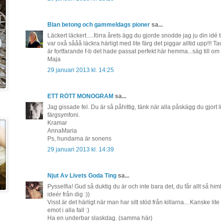
Blan betong och gammeldags pioner
sa...
Läckert läckert.....förra årets ägg du gjorde snodde jag ju din idé till 
var oxå sååå läckra härligt med lite färg det piggar alltid upp!!!
är fortfarande f-b det hade passat perfekt här hemma...säg till om 
Maja
29 januari 2013 kl. 14:25
ETT RÖTT MONOGRAM
sa...
Jag gissade fel. Du är så påhittig, tänk när alla påskägg du gjort li
färgsymfoni.
Kramar
AnnaMaria
Ps, hundarna är sonens
29 januari 2013 kl. 14:39
Njut Av Livets Goda Ting
sa...
Pysselfia! Gud så duktig du är och inte bara det, du får allt så him
ideér från dig :))
Visst är det härligt när man har sitt stöd från killarna... Kanske l
emot i alla fall :)
Ha en underbar slaskdag. (samma här)