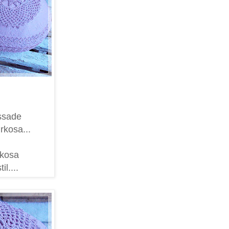
issade
rkosa...
rkosa
il....