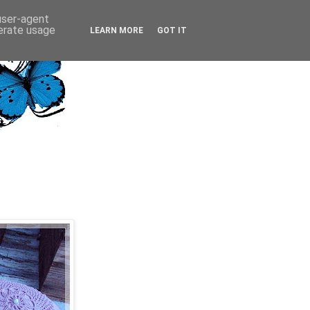
 user-agent
nerate usage
LEARN MORE
GOT IT