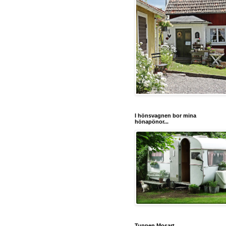
I hönsvagnen bor mina
hönapönor...
Tuppen Mosart