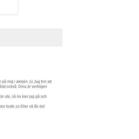
på mig i ateljén ;o) Jag tror att
ålat också. Dina är verkligen
 där ute, så nu kan jag gå och
or butik ;o) Eller så får det