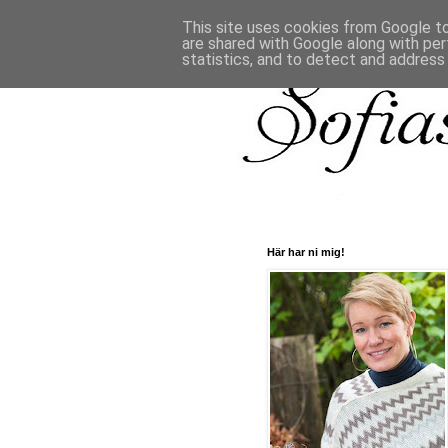
This site uses cookies from Google to 
are shared with Google along with per
statistics, and to detect and address
Här har ni mig!