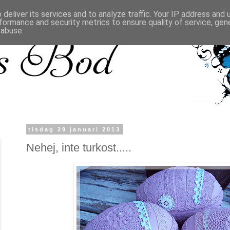
deliver its services and to analyze traffic. Your IP address and
formance and security metrics to ensure quality of service, ge
 abuse.
tisdag 29 januari 2013
Nehej, inte turkost.....