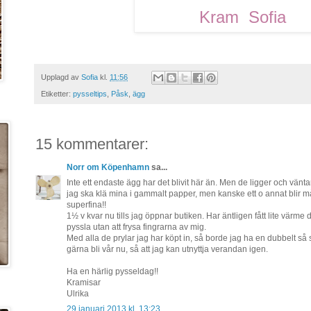
Kram Sofia
Upplagd av
Sofia
kl.
11:56
Etiketter:
pysseltips
,
Påsk
,
ägg
15 kommentarer:
Norr om Köpenhamn
sa...
Inte ett endaste ägg har det blivit här än. Men de ligger och väntar 
jag ska klä mina i gammalt papper, men kanske ett o annat blir m
superfina!!
1½ v kvar nu tills jag öppnar butiken. Har äntligen fått lite värme
pyssla utan att frysa fingrarna av mig.
Med alla de prylar jag har köpt in, så borde jag ha en dubbelt så st
gärna bli vår nu, så att jag kan utnyttja verandan igen.
Ha en härlig pysseldag!!
Kramisar
Ulrika
29 januari 2013 kl. 13:23