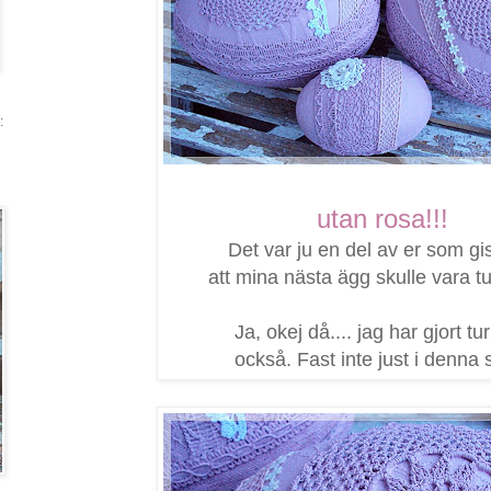
:
utan rosa!!!
Det var ju en del av er som g
att mina nästa ägg skulle vara tu
Ja, okej då.... jag har gjort tu
också. Fast inte just i denna st