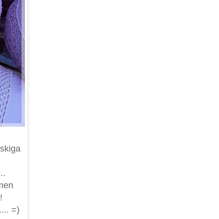
askiga
..
 men
!
.. =)