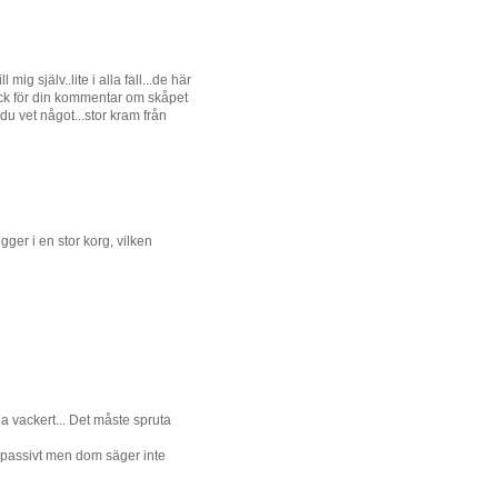
mig själv..lite i alla fall...de här
 Tack för din kommentar om skåpet
du vet något...stor kram från
gger i en stor korg, vilken
la vackert... Det måste spruta
ite passivt men dom säger inte