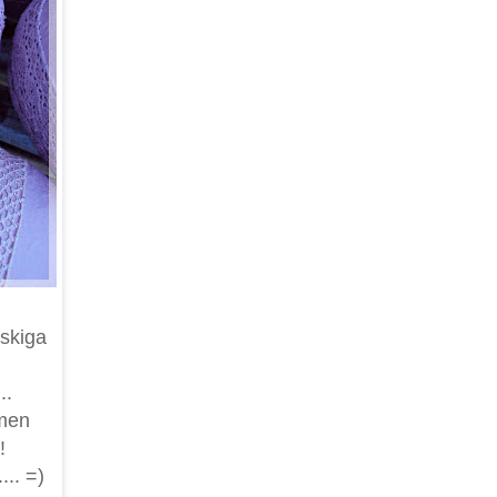
askiga
..
 men
!
.. =)