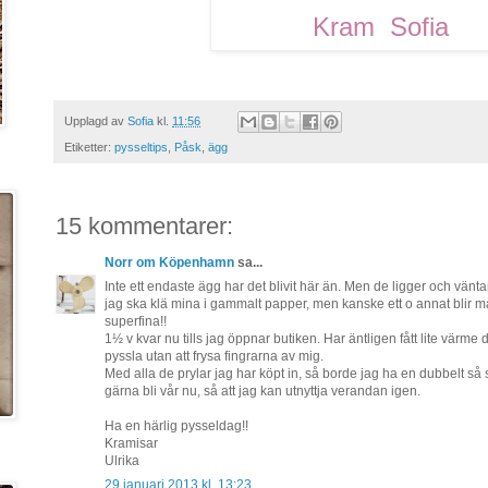
Kram Sofia
Upplagd av
Sofia
kl.
11:56
Etiketter:
pysseltips
,
Påsk
,
ägg
15 kommentarer:
Norr om Köpenhamn
sa...
Inte ett endaste ägg har det blivit här än. Men de ligger och väntar 
jag ska klä mina i gammalt papper, men kanske ett o annat blir m
superfina!!
1½ v kvar nu tills jag öppnar butiken. Har äntligen fått lite värme
pyssla utan att frysa fingrarna av mig.
Med alla de prylar jag har köpt in, så borde jag ha en dubbelt så st
gärna bli vår nu, så att jag kan utnyttja verandan igen.
Ha en härlig pysseldag!!
Kramisar
Ulrika
29 januari 2013 kl. 13:23