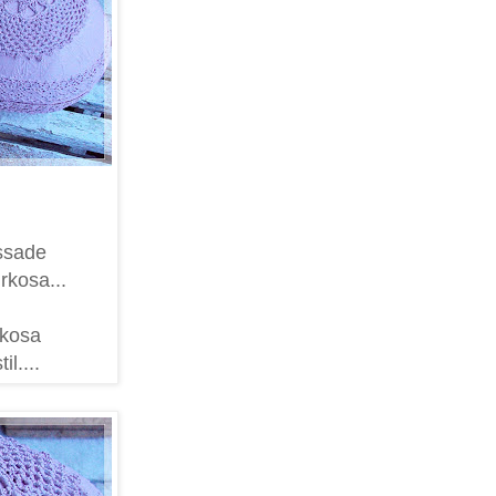
issade
rkosa...
rkosa
il....