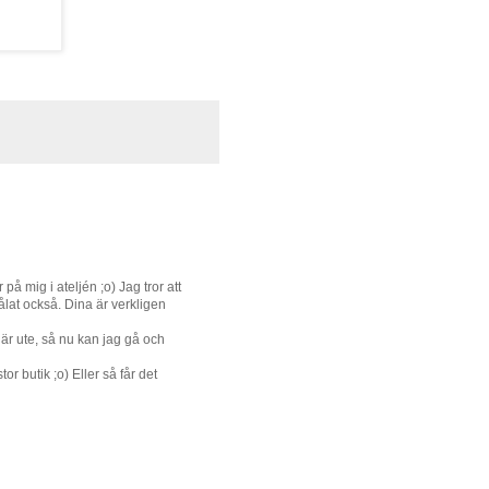
på mig i ateljén ;o) Jag tror att
ålat också. Dina är verkligen
 där ute, så nu kan jag gå och
or butik ;o) Eller så får det