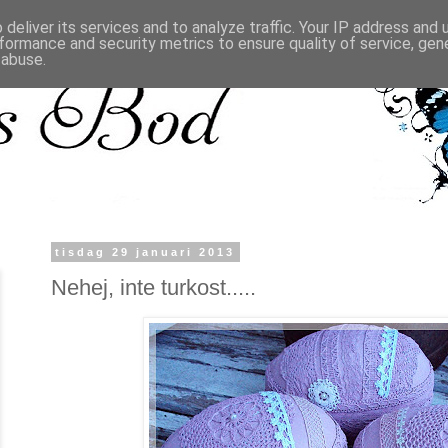
deliver its services and to analyze traffic. Your IP address and
formance and security metrics to ensure quality of service, ge
 abuse.
tisdag 29 januari 2013
Nehej, inte turkost.....