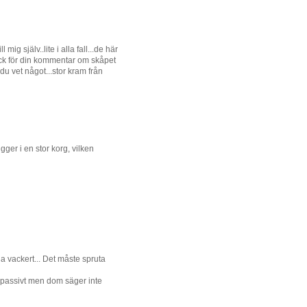
mig själv..lite i alla fall...de här
 Tack för din kommentar om skåpet
du vet något...stor kram från
gger i en stor korg, vilken
la vackert... Det måste spruta
ite passivt men dom säger inte