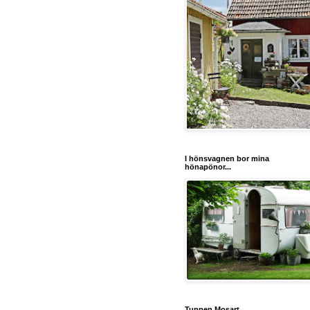
I hönsvagnen bor mina
hönapönor...
Tuppen Mosart