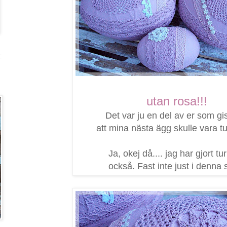
:
utan rosa!!!
Det var ju en del av er som g
att mina nästa ägg skulle vara tu
Ja, okej då.... jag har gjort tu
också. Fast inte just i denna st