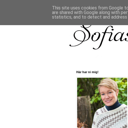
This site uses cookies from Google to 
are shared with Google along with per
statistics, and to detect and address
Här har ni mig!