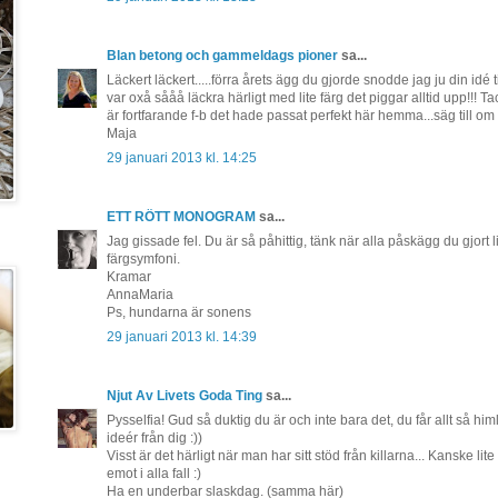
Blan betong och gammeldags pioner
sa...
Läckert läckert.....förra årets ägg du gjorde snodde jag ju din idé till 
var oxå sååå läckra härligt med lite färg det piggar alltid upp!!!
är fortfarande f-b det hade passat perfekt här hemma...säg till om 
Maja
29 januari 2013 kl. 14:25
ETT RÖTT MONOGRAM
sa...
Jag gissade fel. Du är så påhittig, tänk när alla påskägg du gjort li
färgsymfoni.
Kramar
AnnaMaria
Ps, hundarna är sonens
29 januari 2013 kl. 14:39
Njut Av Livets Goda Ting
sa...
Pysselfia! Gud så duktig du är och inte bara det, du får allt så him
ideér från dig :))
Visst är det härligt när man har sitt stöd från killarna... Kanske l
emot i alla fall :)
Ha en underbar slaskdag. (samma här)