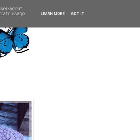
 user-agent
nerate usage
LEARN MORE
GOT IT