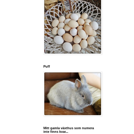
Puff
Mitt gamla växthus som numera
inte finns kvar...