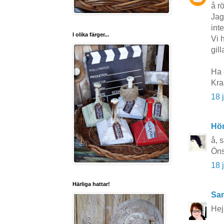
å rö
Jag
int
I olika färger...
Vi 
gilla
Ha 
Kra
18 
Hö
å, 
Öns
18 
Härliga hattar!
San
Hej