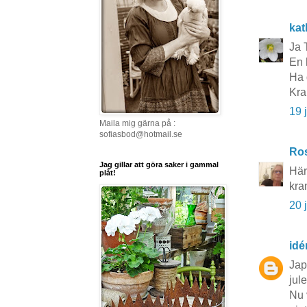
kat
Ja 
En 
Ha 
Kra
19 
Maila mig gärna på :
sofiasbod@hotmail.se
Ros
Jag gillar att göra saker i gammal
Här
plåt!
kra
20 
idé
Jap
jule
Nu 