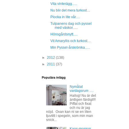
Vita vinterägg......
Nu blir det mera turkost....
Plocka in lite vår.....
Tulpanens dag och pyssel
med väskor......
Hönsgårdsnytt.....
Vit Amaryllis och turkost....
Min Pyssel-årskrönika......
►
2012
(138)
►
2011
(37)
Populära inlägg
Nymålat
vardagsrum .....
Hallojj! Nu är det
äntligen färdigt!!!
Piffat och fixat
och nu är jag
nöjd. Ovan kan ni se en liten
tjuvtitt i spegeln, som min man
snick...
Kaos-morgon