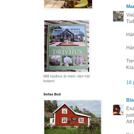
Mar
Vad
Tur
Här
Här
Tre
Kra
Mitt växthus är med i den här
boken!
18 
Sofias Bod
Bla
Exa
jus
Att 