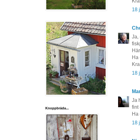
Kra
18 
Cho
Ja,
fis
Här 
Ha 
Kra
18 
Mar
Ja 
fint
Knoppbräda...
Ha 
18 