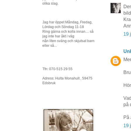
olika slag.
Den
bil
Kra
Jag har öppet Måndag, Fredag,
Ann
Lördag och Söndag 11-18
Ring gärna och kolla innan.... så
19 
jag inte har åkt i väg
nån liten sväng och skjutsat barn
eller så...
Un
Men
Tfn: 070-515 29 55
Bru
Adress: Hulta Monahult , 59475
Edsbruk
Hön
Vad
på 
På 
19 