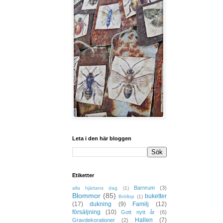
Leta i den här bloggen
Etiketter
Barnrum
(3)
alla hjärtans dag
(1)
Blommor
(85)
buketter
Bröllop
(1)
(17)
dukning
(9)
Familj
(12)
försäljning
(10)
Gott nytt år
(6)
Hallen
(7)
Gravdekorationer
(2)