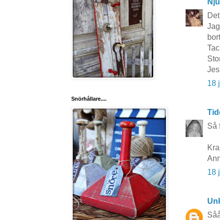
Nju
Det
Jag
bort
Tac
Sto
Jes
18 
Snörhållare....
Tid
Så 
Kr
Ann
18 
Un
Såå