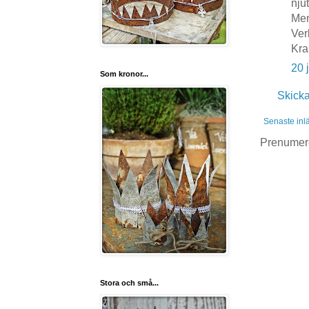
njut
Men
Ver
Kra
20 
Som kronor...
Skick
Senaste inl
Prenumer
Stora och små...