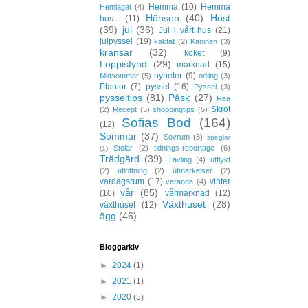
Hemma
(10)
Hemma
Hemlagat
(4)
Hönsen
(40)
Höst
hos...
(11)
(39)
jul
(36)
Jul i vårt hus
(21)
julpyssel
(19)
kakfat
(2)
Kaninen
(3)
kransar
(32)
köket
(9)
Loppisfynd
(29)
marknad
(15)
nyheter
(9)
Midsommar
(5)
odling
(3)
Plantor
(7)
pyssel
(16)
Pyssel
(3)
pysseltips
(81)
Påsk
(27)
Rea
Skrot
(2)
Recept
(5)
shoppingtips
(5)
Sofias Bod
(164)
(12)
Sommar
(37)
Sovrum
(3)
speglar
Stolar
(2)
tidnings-reportage
(6)
(1)
Trädgård
(39)
Tävling
(4)
utflykt
(2)
utlottning
(2)
utmärkelser
(2)
vardagsrum
(17)
vinter
veranda
(4)
vår
(85)
(10)
vårmarknad
(12)
Växthuset
(28)
växthuset
(12)
ägg
(46)
Bloggarkiv
►
2024
(1)
►
2021
(1)
►
2020
(5)