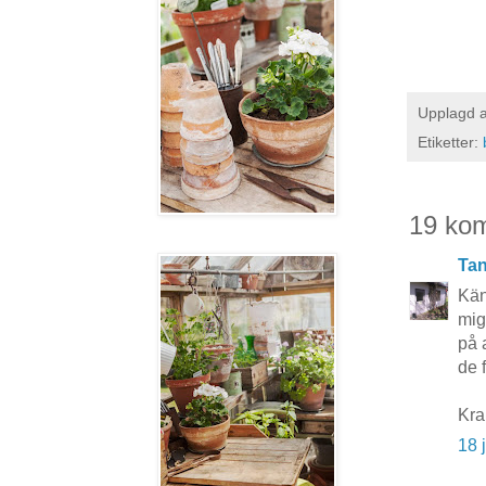
Upplagd 
Etiketter:
19 ko
Tan
Kän
mig
på a
de 
Kra
18 