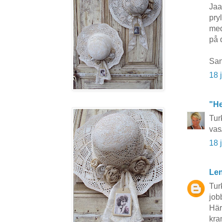
Jaa
pry
med
på 
Sa
18 
"He
Tur
vas
18 
Len
Tur
job
Här
kra