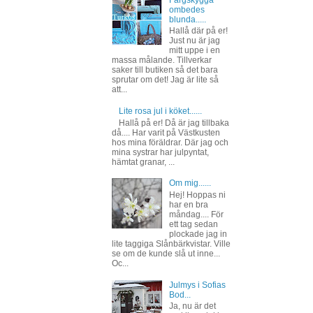
Färgskygga
ombedes
blunda.....
Hallå där på er!
Just nu är jag
mitt uppe i en
massa målande. Tillverkar
saker till butiken så det bara
sprutar om det! Jag är lite så
att...
Lite rosa jul i köket......
Hallå på er! Då är jag tillbaka
då.... Har varit på Västkusten
hos mina föräldrar. Där jag och
mina systrar har julpyntat,
hämtat granar, ...
Om mig......
Hej! Hoppas ni
har en bra
måndag.... För
ett tag sedan
plockade jag in
lite taggiga Slånbärkvistar. Ville
se om de kunde slå ut inne...
Oc...
Julmys i Sofias
Bod...
Ja, nu är det