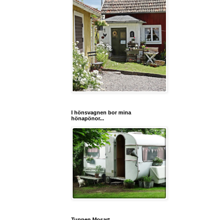
I hönsvagnen bor mina
hönapönor...
Tuppen Mosart