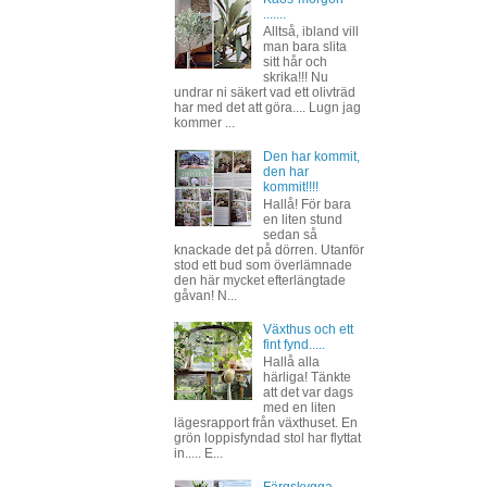
.......
Alltså, ibland vill
man bara slita
sitt hår och
skrika!!! Nu
undrar ni säkert vad ett olivträd
har med det att göra.... Lugn jag
kommer ...
Den har kommit,
den har
kommit!!!!
Hallå! För bara
en liten stund
sedan så
knackade det på dörren. Utanför
stod ett bud som överlämnade
den här mycket efterlängtade
gåvan! N...
Växthus och ett
fint fynd.....
Hallå alla
härliga! Tänkte
att det var dags
med en liten
lägesrapport från växthuset. En
grön loppisfyndad stol har flyttat
in..... E...