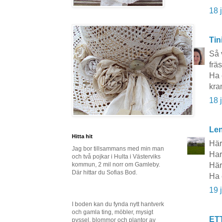
18 
Tin
Så 
fräs
Ha 
kra
18 
Le
Hitta hit
Här
Jag bor tillsammans med min man
Har
och två pojkar i Hulta i Västerviks
kommun, 2 mil norr om Gamleby.
Här 
Där hittar du Sofias Bod.
Ha 
19 
I boden kan du fynda nytt hantverk
och gamla ting, möbler, mysigt
ET
pyssel, blommor och plantor av