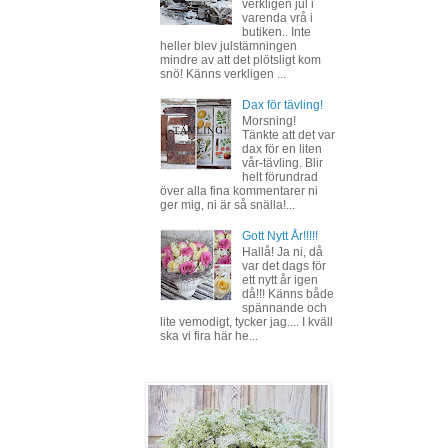
verkligen jul i
varenda vrå i
butiken.. Inte
heller blev julstämningen
mindre av att det plötsligt kom
snö! Känns verkligen ...
Dax för tävling!
Morsning!
Tänkte att det var
dax för en liten
vår-tävling. Blir
helt förundrad
över alla fina kommentarer ni
ger mig, ni är så snälla!...
Gott Nytt År!!!!!
Hallå! Ja ni, då
var det dags för
ett nytt år igen
då!!! Känns både
spännande och
lite vemodigt, tycker jag.... I kväll
ska vi fira här he...