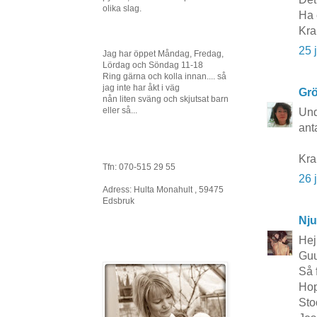
olika slag.
Ha 
Kra
25 
Jag har öppet Måndag, Fredag,
Lördag och Söndag 11-18
Ring gärna och kolla innan.... så
jag inte har åkt i väg
Grö
nån liten sväng och skjutsat barn
eller så...
Und
ant
Kra
Tfn: 070-515 29 55
26 
Adress: Hulta Monahult , 59475
Edsbruk
Nju
Hej
Guu
Så 
Hop
Sto