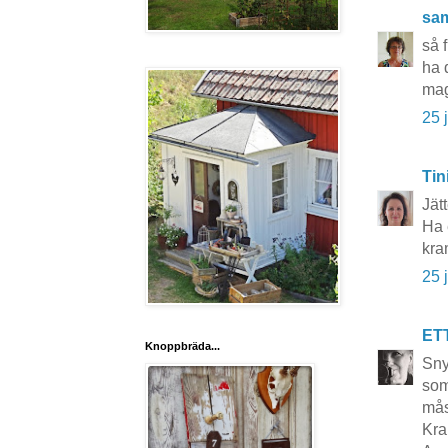
sa
så 
ha 
ma
25 
Tin
Jät
Ha 
kra
25 
ET
Knoppbräda...
Sny
som
måst
Kra