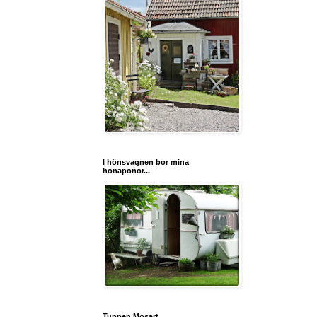
I hönsvagnen bor mina
hönapönor...
Tuppen Mosart