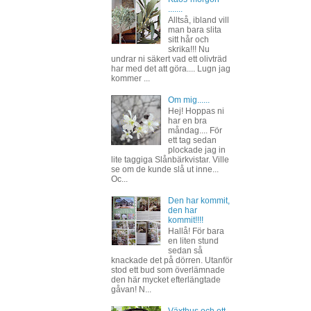
.......
Alltså, ibland vill
man bara slita
sitt hår och
skrika!!! Nu
undrar ni säkert vad ett olivträd
har med det att göra.... Lugn jag
kommer ...
Om mig......
Hej! Hoppas ni
har en bra
måndag.... För
ett tag sedan
plockade jag in
lite taggiga Slånbärkvistar. Ville
se om de kunde slå ut inne...
Oc...
Den har kommit,
den har
kommit!!!!
Hallå! För bara
en liten stund
sedan så
knackade det på dörren. Utanför
stod ett bud som överlämnade
den här mycket efterlängtade
gåvan! N...