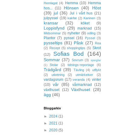
Hemma
(10)
Hemma
Hemlagat
(4)
Hönsen
(40)
Höst
hos...
(11)
(39)
jul
(36)
Jul i vårt hus
(21)
julpyssel
(19)
kakfat
(2)
Kaninen
(3)
kransar
(32)
köket
(9)
Loppisfynd
(29)
marknad
(15)
nyheter
(9)
Midsommar
(5)
odling
(3)
Plantor
(7)
pyssel
(16)
Pyssel
(3)
pysseltips
(81)
Påsk
(27)
Rea
Skrot
(2)
Recept
(5)
shoppingtips
(5)
Sofias Bod
(164)
(12)
Sommar
(37)
Sovrum
(3)
speglar
Stolar
(2)
tidnings-reportage
(6)
(1)
Trädgård
(39)
Tävling
(4)
utflykt
(2)
utlottning
(2)
utmärkelser
(2)
vardagsrum
(17)
vinter
veranda
(4)
vår
(85)
(10)
vårmarknad
(12)
Växthuset
(28)
växthuset
(12)
ägg
(46)
Bloggarkiv
►
2024
(1)
►
2021
(1)
►
2020
(5)