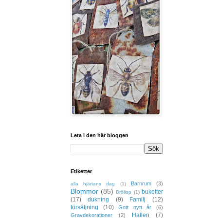
Leta i den här bloggen
Etiketter
Barnrum
(3)
alla hjärtans dag
(1)
Blommor
(85)
buketter
Bröllop
(1)
(17)
dukning
(9)
Familj
(12)
försäljning
(10)
Gott nytt år
(6)
Hallen
(7)
Gravdekorationer
(2)