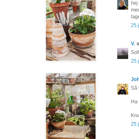
hej 
med
lag
25 
V.
s
Sof
25 
Jo
Så 
Ha 
Kra
25 