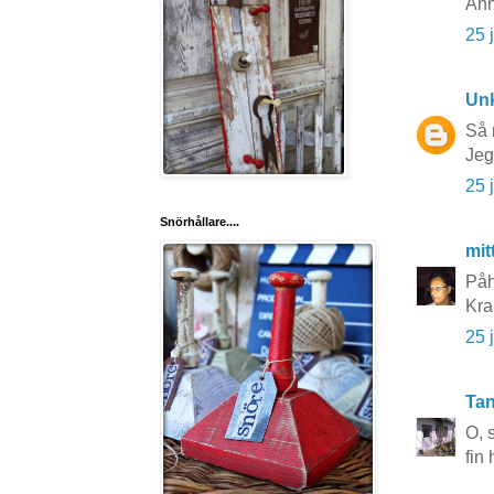
Ann
25 
Un
Så 
Jeg
25 
Snörhållare....
mit
Påh
Kra
25 
Tan
O, 
fin 