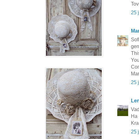
Tov
25 
Mar
Sof
gen
Thi
You
Con
Mar
25 
Le
Vad
Ha 
Kr
25 