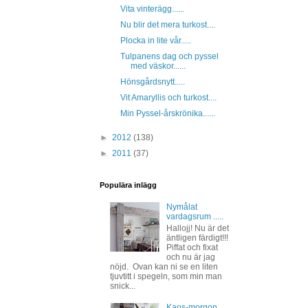
Vita vinterägg......
Nu blir det mera turkost....
Plocka in lite vår.....
Tulpanens dag och pyssel
med väskor......
Hönsgårdsnytt.....
Vit Amaryllis och turkost....
Min Pyssel-årskrönika......
►
2012
(138)
►
2011
(37)
Populära inlägg
Nymålat
vardagsrum .....
Hallojj! Nu är det
äntligen färdigt!!!
Piffat och fixat
och nu är jag
nöjd. Ovan kan ni se en liten
tjuvtitt i spegeln, som min man
snick...
Kaos-morgon