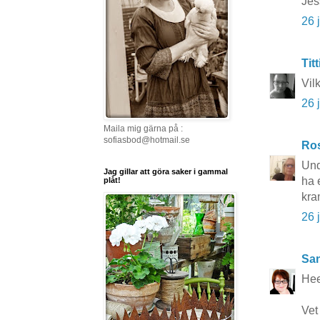
Jes
26 
Titt
Vil
26 
Maila mig gärna på :
sofiasbod@hotmail.se
Ros
Und
Jag gillar att göra saker i gammal
ha 
plåt!
kra
26 
San
Hee
Vet