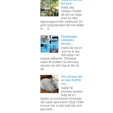
Växthus och ett
fint fynd.....
Hallå alla
härliga! Tänkte
att det var dags
med en liten
lägesrapport från växthuset. En
grön loppisfyndad stol har flyttat
in..... E...
Färgskygga
ombedes
blunda.....
Hallå där på er!
Just nu är jag
mitt uppe i en
massa målande. Tillverkar
saker till butiken så det bara
sprutar om det! Jag är lite så
att...
Och så kom det
en liten Puff till
oss...
Hallå! Ni
kommer kanske
ihåg att vi i
början av sommaren förlorade
vår super goa kanin Ozzy? Efter
honom har vi inte haft nån och
jag hade...