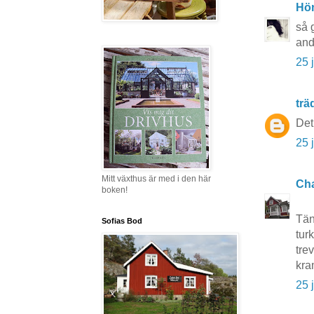
Hö
så g
and
25 
tr
Det
25 
Mitt växthus är med i den här
Cha
boken!
Tän
Sofias Bod
tur
trev
kra
25 