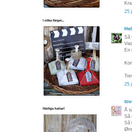
Kra
25 
I olika färger...
Hel
Så 
Vad
En r
Kom
Tre
25 
to
Härliga hattar!
Å så
Så 
Så k
Øns