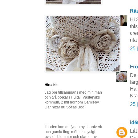
Rit
Hi 
this
cre
rita
25 
Frö
De 
färg
Hitta hit
Ha 
Jag bor tillsammans med min man
Kra
och två pojkar i Hulta i Västerviks
kommun, 2 mil norr om Gamleby.
25 
Där hittar du Sofias Bod.
idé
I boden kan du fynda nytt hantverk
Låt
och gamla ting, möbler, mysigt
pyssel, blommor och plantor av
Det