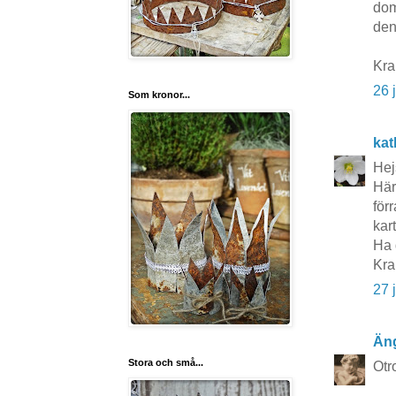
dom
den
Kr
26 
Som kronor...
kat
Hej
Här
förr
kart
Ha 
Kra
27 
Äng
Stora och små...
Otro