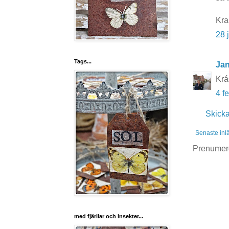
Kra
28 
Tags...
Ja
Krá
4 f
Skick
Senaste inl
Prenumer
med fjärilar och insekter...