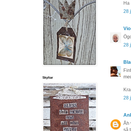
Ha 
28 
Vio
Ögo
28 
Bla
Fin
med
Skyltar
Kra
28 
An
Åh 
så t