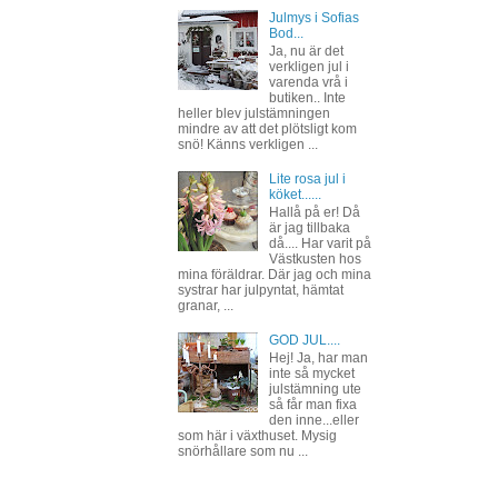
Julmys i Sofias
Bod...
Ja, nu är det
verkligen jul i
varenda vrå i
butiken.. Inte
heller blev julstämningen
mindre av att det plötsligt kom
snö! Känns verkligen ...
Lite rosa jul i
köket......
Hallå på er! Då
är jag tillbaka
då.... Har varit på
Västkusten hos
mina föräldrar. Där jag och mina
systrar har julpyntat, hämtat
granar, ...
GOD JUL....
Hej! Ja, har man
inte så mycket
julstämning ute
så får man fixa
den inne...eller
som här i växthuset. Mysig
snörhållare som nu ...