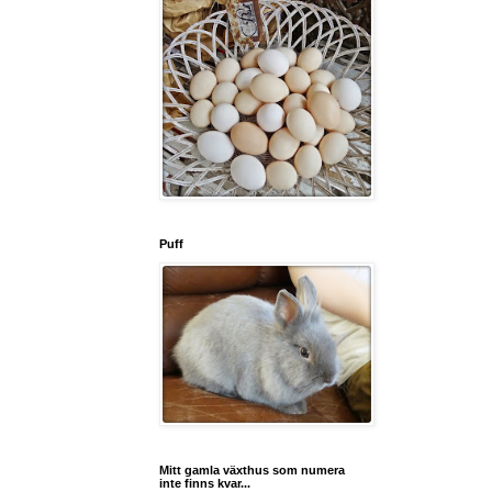
Puff
Mitt gamla växthus som numera
inte finns kvar...