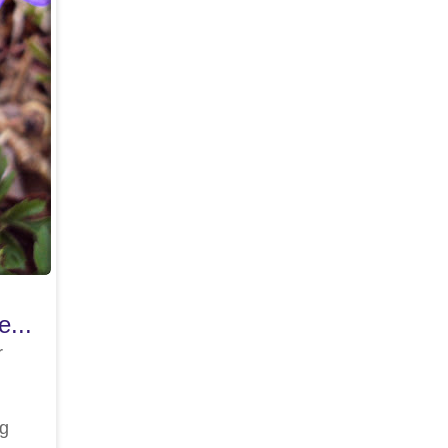
e...
r
ig