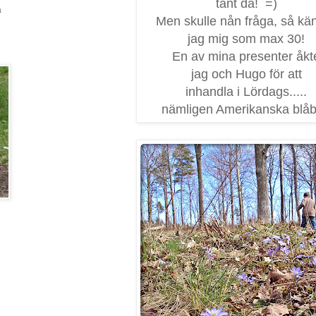
tant då! =)
a
Men skulle nån fråga, så kä
jag mig som max 30!
En av mina presenter åkt
jag och Hugo för att
inhandla i Lördags.....
nämligen Amerikanska blåb