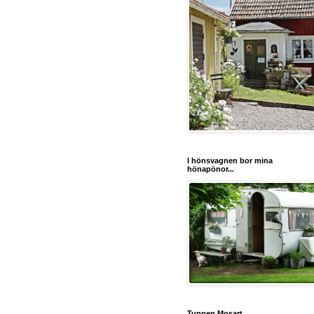
I hönsvagnen bor mina
hönapönor...
Tuppen Mosart