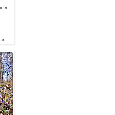
nner
e
är!