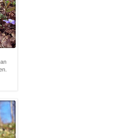
man
en.