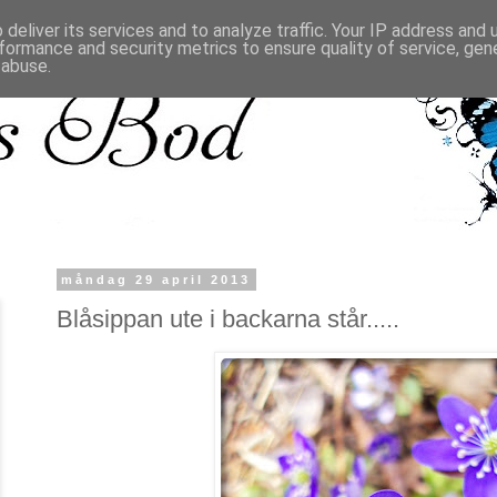
deliver its services and to analyze traffic. Your IP address and
formance and security metrics to ensure quality of service, ge
 abuse.
måndag 29 april 2013
Blåsippan ute i backarna står.....