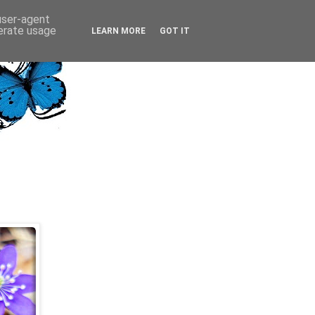
 user-agent
nerate usage
LEARN MORE
GOT IT