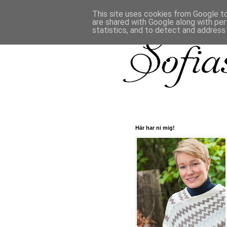
This site uses cookies from Google to 
are shared with Google along with per
statistics, and to detect and address
Här har ni mig!