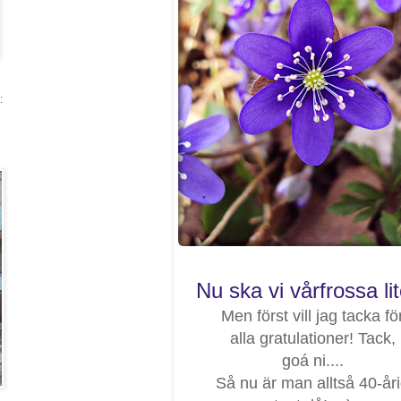
:
Nu ska vi vårfrossa lit
Men först vill jag tacka fö
alla gratulationer! Tack,
goá ni....
Så nu är man alltså 40-år