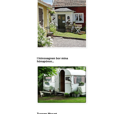
I hönsvagnen bor mina
hönapönor...
Tuppen Mosart