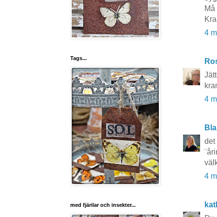
Må 
Kra
4 m
Tags...
Ros
Jät
kra
4 m
Bla
det
¨år
väl
4 m
kat
med fjärilar och insekter...