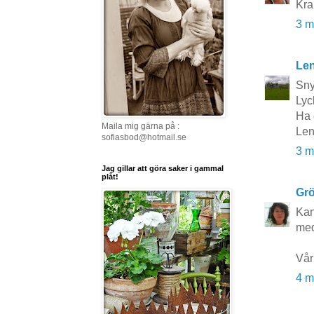
Kr
3 m
Le
Sny
Lyck
Ha 
Maila mig gärna på :
Le
sofiasbod@hotmail.se
3 m
Jag gillar att göra saker i gammal
plåt!
Grö
Kan
med
Vår
4 m