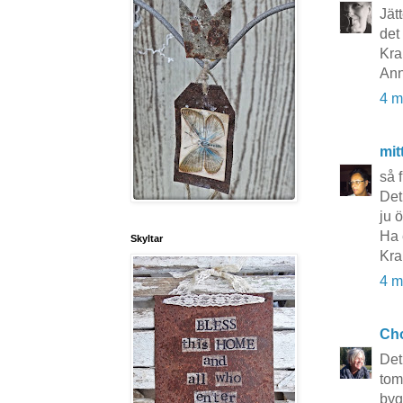
Jät
det 
Kra
Ann
4 m
mit
så f
Det
ju ö
Ha 
Skyltar
Kra
4 m
Cho
Det
tom
byg