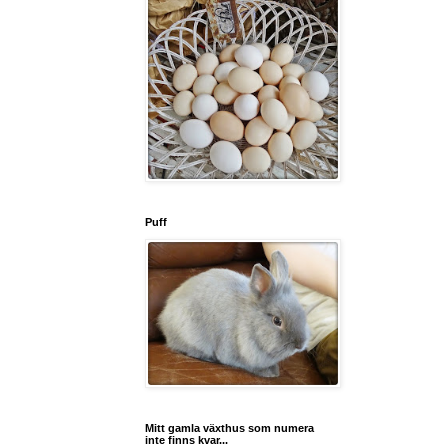
Puff
Mitt gamla växthus som numera
inte finns kvar...