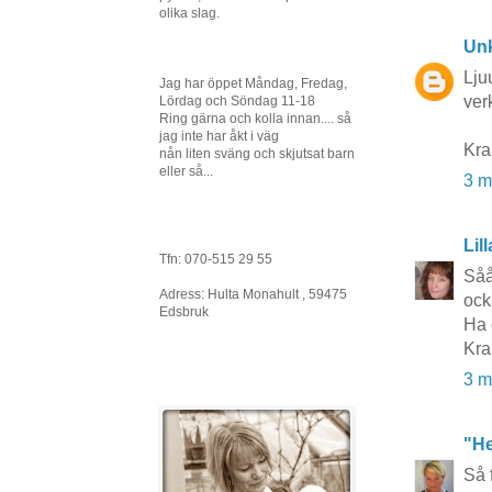
olika slag.
Un
Lju
Jag har öppet Måndag, Fredag,
verk
Lördag och Söndag 11-18
Ring gärna och kolla innan.... så
jag inte har åkt i väg
Kra
nån liten sväng och skjutsat barn
eller så...
3 m
Lil
Tfn: 070-515 29 55
Såå
Adress: Hulta Monahult , 59475
ock
Edsbruk
Ha 
Kra
3 m
"He
Så 