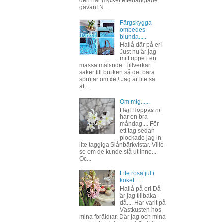
den här mycket efterlängtade
gåvan! N...
Färgskygga
ombedes
blunda.....
Hallå där på er!
Just nu är jag
mitt uppe i en
massa målande. Tillverkar
saker till butiken så det bara
sprutar om det! Jag är lite så
att...
Om mig......
Hej! Hoppas ni
har en bra
måndag.... För
ett tag sedan
plockade jag in
lite taggiga Slånbärkvistar. Ville
se om de kunde slå ut inne...
Oc...
Lite rosa jul i
köket......
Hallå på er! Då
är jag tillbaka
då.... Har varit på
Västkusten hos
mina föräldrar. Där jag och mina