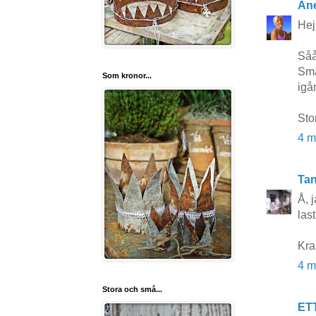
Ane
Hej
Såå
Sma
Som kronor...
igå
Sto
4 m
Tan
Å, 
las
Kra
4 m
Stora och små...
ET