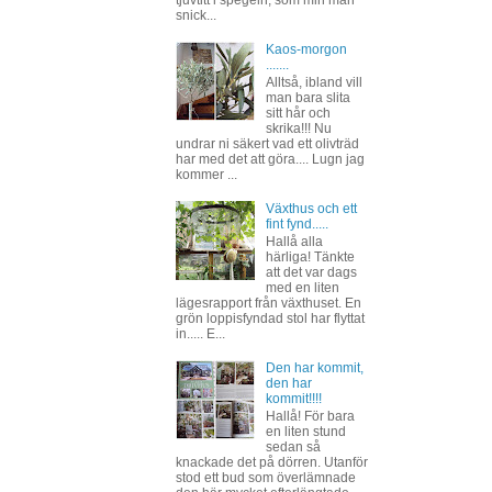
snick...
Kaos-morgon
.......
Alltså, ibland vill
man bara slita
sitt hår och
skrika!!! Nu
undrar ni säkert vad ett olivträd
har med det att göra.... Lugn jag
kommer ...
Växthus och ett
fint fynd.....
Hallå alla
härliga! Tänkte
att det var dags
med en liten
lägesrapport från växthuset. En
grön loppisfyndad stol har flyttat
in..... E...
Den har kommit,
den har
kommit!!!!
Hallå! För bara
en liten stund
sedan så
knackade det på dörren. Utanför
stod ett bud som överlämnade