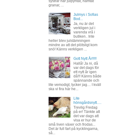
systrar har julpyntat, hämtat
granar, ...
Julmys i Sofias
Bod...
Ja, nu är det
verkligen jul i
varenda vrå i
butiken.. Inte
heller blev julstämningen
mindre av att det plötsligt kom
snö! Känns verkligen ...
Gott Nytt År!!!!!
Hallå! Ja ni, då
var det dags för
ett nytt år igen
då!!! Känns både
spännande och
lite vemodigt, tycker jag.... I kväll
ska vi fira här he...
Lite
hönsgårdsnytt.....
Trevlig Fredag
på er! Tänkte att
det var dags att
visa er hur de
små liven växer och frodas...
Det är full fart på kycklingarna,
så...