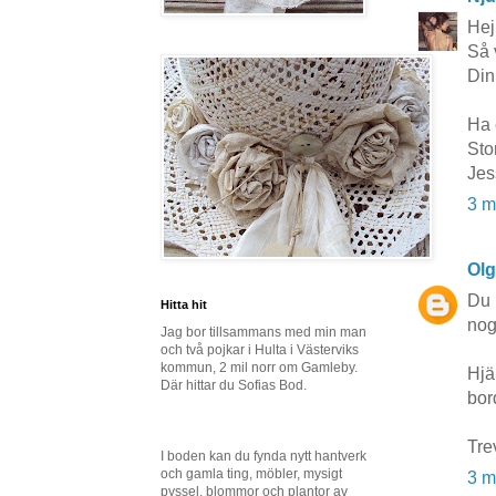
Hej
Så 
Din
Ha 
Sto
Jes
3 m
Ol
Du 
Hitta hit
nog
Jag bor tillsammans med min man
och två pojkar i Hulta i Västerviks
kommun, 2 mil norr om Gamleby.
Hjä
Där hittar du Sofias Bod.
bor
Tre
I boden kan du fynda nytt hantverk
och gamla ting, möbler, mysigt
3 m
pyssel, blommor och plantor av