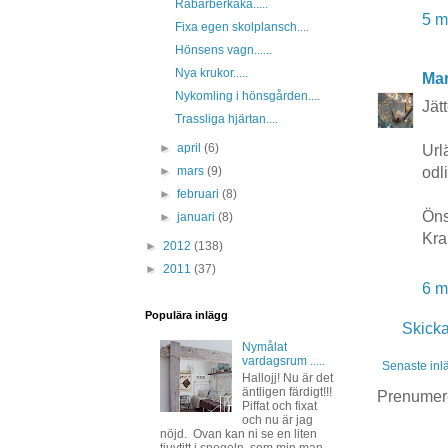
Rabarberkaka.....
5 m
Fixa egen skolplansch....
Hönsens vagn......
Nya krukor.....
Mar
Nykomling i hönsgården....
Jät
Trassliga hjärtan....
►
april
(6)
Url
►
mars
(9)
odl
►
februari
(8)
Öns
►
januari
(8)
Kra
►
2012
(138)
►
2011
(37)
6 m
Populära inlägg
Skick
Nymålat
vardagsrum .....
Senaste inl
Hallojj! Nu är det
äntligen färdigt!!!
Prenumer
Piffat och fixat
och nu är jag
nöjd. Ovan kan ni se en liten
tjuvtitt i spegeln, som min man