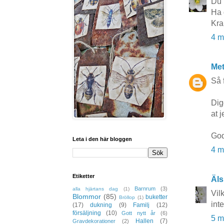
Du 
Ha 
Kra
4 m
Me
Så 
Dig
at j
God
Leta i den här bloggen
4 m
Etiketter
Äls
Barnrum
(3)
alla hjärtans dag
(1)
Vilk
Blommor
(85)
buketter
Bröllop
(1)
int
(17)
dukning
(9)
Familj
(12)
försäljning
(10)
Gott nytt år
(6)
5 m
Hallen
(7)
Gravdekorationer
(2)