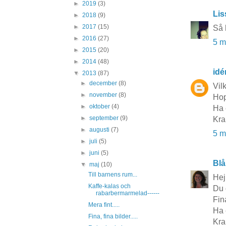
►
2019
(3)
Lis
►
2018
(9)
►
2017
(15)
Så 
►
2016
(27)
5 m
►
2015
(20)
►
2014
(48)
idé
▼
2013
(87)
►
december
(8)
Vil
►
november
(8)
Hop
►
oktober
(4)
Ha 
►
september
(9)
Kra
►
augusti
(7)
5 m
►
juli
(5)
►
juni
(5)
Blå
▼
maj
(10)
Till barnens rum...
Hej
Kaffe-kalas och
Du 
rabarbermarmelad------
Fin
Mera fint.....
Ha 
Fina, fina bilder.....
Kr