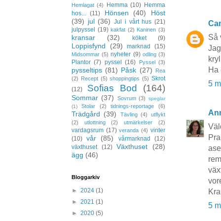
Hemma
(10)
Hemma
Hemlagat
(4)
Hönsen
(40)
Höst
hos...
(11)
(39)
jul
(36)
Jul i vårt hus
(21)
Cam
julpyssel
(19)
kakfat
(2)
Kaninen
(3)
Så 
kransar
(32)
köket
(9)
Loppisfynd
(29)
marknad
(15)
Jag
nyheter
(9)
Midsommar
(5)
odling
(3)
kryl
Plantor
(7)
pyssel
(16)
Pyssel
(3)
Ha 
pysseltips
(81)
Påsk
(27)
Rea
Skrot
(2)
Recept
(5)
shoppingtips
(5)
5 m
Sofias Bod
(164)
(12)
Sommar
(37)
Sovrum
(3)
speglar
Stolar
(2)
tidnings-reportage
(6)
(1)
An
Trädgård
(39)
Tävling
(4)
utflykt
(2)
utlottning
(2)
utmärkelser
(2)
Väl
vardagsrum
(17)
vinter
veranda
(4)
Pra
vår
(85)
(10)
vårmarknad
(12)
Växthuset
(28)
växthuset
(12)
ase
ägg
(46)
rem
väx
Bloggarkiv
vor
►
2024
(1)
Kr
►
2021
(1)
5 m
►
2020
(5)