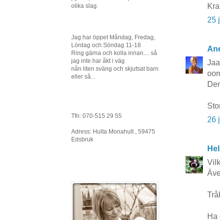
Kra
olika slag.
25 
Jag har öppet Måndag, Fredag,
Lördag och Söndag 11-18
Ane
Ring gärna och kolla innan.... så
jag inte har åkt i väg
Jaa
nån liten sväng och skjutsat barn
oor
eller så...
Den
Sto
Tfn: 070-515 29 55
26 
Adress: Hulta Monahult , 59475
Edsbruk
Hel
Vil
Äve
Trå
Ha 