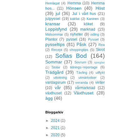
Hemma
(10)
Hemma
Hemlagat
(4)
Hönsen
(40)
Höst
hos...
(11)
(39)
jul
(36)
Jul i vårt hus
(21)
julpyssel
(19)
kakfat
(2)
Kaninen
(3)
kransar
(32)
köket
(9)
Loppisfynd
(29)
marknad
(15)
nyheter
(9)
Midsommar
(5)
odling
(3)
Plantor
(7)
pyssel
(16)
Pyssel
(3)
pysseltips
(81)
Påsk
(27)
Rea
Skrot
(2)
Recept
(5)
shoppingtips
(5)
Sofias Bod
(164)
(12)
Sommar
(37)
Sovrum
(3)
speglar
Stolar
(2)
tidnings-reportage
(6)
(1)
Trädgård
(39)
Tävling
(4)
utflykt
(2)
utlottning
(2)
utmärkelser
(2)
vardagsrum
(17)
vinter
veranda
(4)
vår
(85)
(10)
vårmarknad
(12)
Växthuset
(28)
växthuset
(12)
ägg
(46)
Bloggarkiv
►
2024
(1)
►
2021
(1)
►
2020
(5)