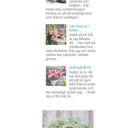
varenda vrå i
butiken.. Inte
heller blev julstämningen
mindre av att det plötsligt kom
snö! Känns verkligen ...
Lite rosa jul i
köket......
Hallå på er! Då
är jag tillbaka
då.... Har varit på
Västkusten hos
mina föräldrar. Där jag och mina
systrar har julpyntat, hämtat
granar, ...
Gott Nytt År!!!!!
Hallå! Ja ni, då
var det dags för
ett nytt år igen
då!!! Känns både
spännande och
lite vemodigt, tycker jag.... I kväll
ska vi fira här he...