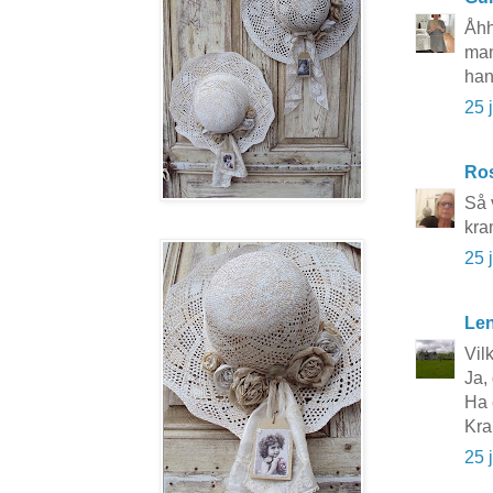
Åhh
man
han
25 
Ros
Så 
kra
25 
Le
Vil
Ja,
Ha 
Kra
25 