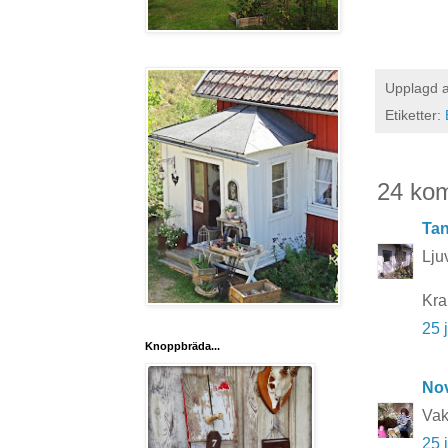
Upplagd 
Etiketter:
24 ko
Tan
Lju
Kra
25 
Knoppbräda...
No
Vak
25 