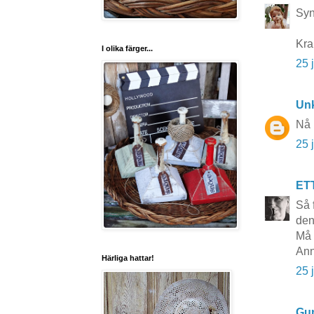
Syn
Kr
I olika färger...
25 
Un
Nå 
25 
ET
Så 
den
Må 
Ann
Härliga hattar!
25 
Gun