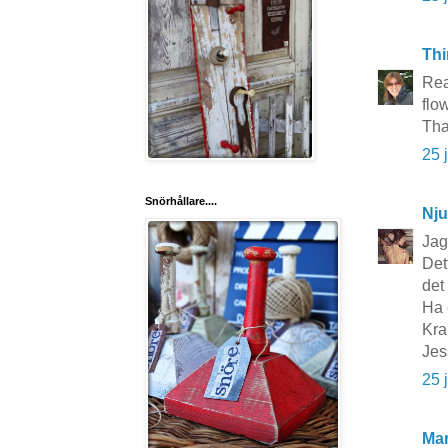
Thi
Rea
flow
Tha
25 
Snörhållare....
Nju
Jag
Det
det
Ha 
Kr
Jes
25 
Mar