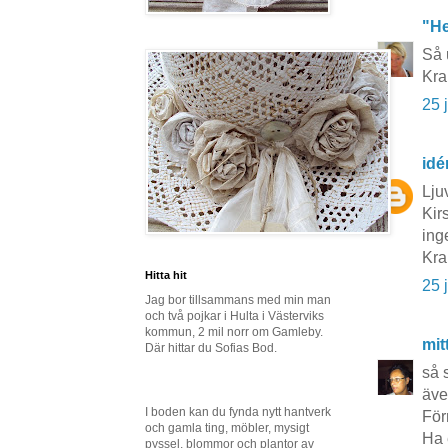
"He
Så 
Kr
25 
idé
Lju
Kir
ing
Kra
Hitta hit
25 
Jag bor tillsammans med min man
och två pojkar i Hulta i Västerviks
kommun, 2 mil norr om Gamleby.
mit
Där hittar du Sofias Bod.
så 
äve
I boden kan du fynda nytt hantverk
För
och gamla ting, möbler, mysigt
Ha 
pyssel, blommor och plantor av