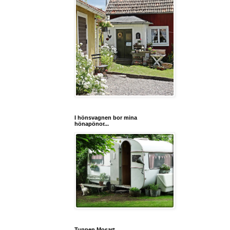
I hönsvagnen bor mina
hönapönor...
Tuppen Mosart