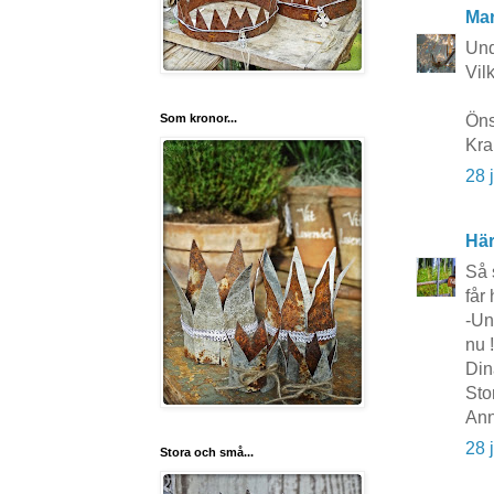
Mar
Und
Vil
Som kronor...
Öns
Kra
28 
Här
Så 
får
-Un
nu 
Din
Sto
Ann
28 
Stora och små...