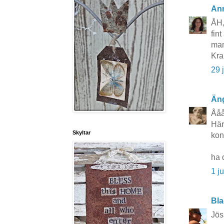
An
ÅH,
fin
man
Kr
29 
Äng
Ååå
Här
Skyltar
kon
ha 
1 j
Bla
Jös