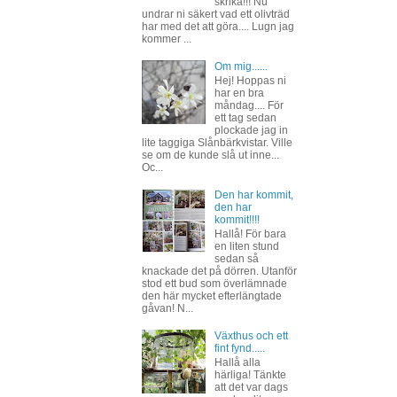
skrika!!! Nu
undrar ni säkert vad ett olivträd
har med det att göra.... Lugn jag
kommer ...
Om mig......
Hej! Hoppas ni
har en bra
måndag.... För
ett tag sedan
plockade jag in
lite taggiga Slånbärkvistar. Ville
se om de kunde slå ut inne...
Oc...
Den har kommit,
den har
kommit!!!!
Hallå! För bara
en liten stund
sedan så
knackade det på dörren. Utanför
stod ett bud som överlämnade
den här mycket efterlängtade
gåvan! N...
Växthus och ett
fint fynd.....
Hallå alla
härliga! Tänkte
att det var dags