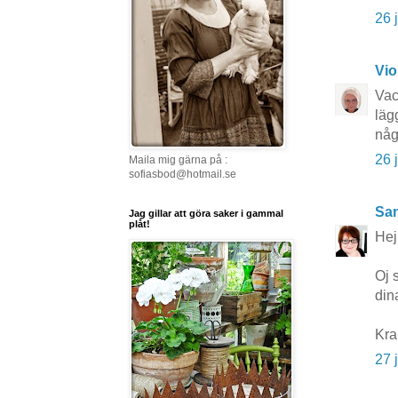
26 
Vio
Vac
läg
någ
26 
Maila mig gärna på :
sofiasbod@hotmail.se
San
Jag gillar att göra saker i gammal
plåt!
Hej
Oj 
din
Kr
27 