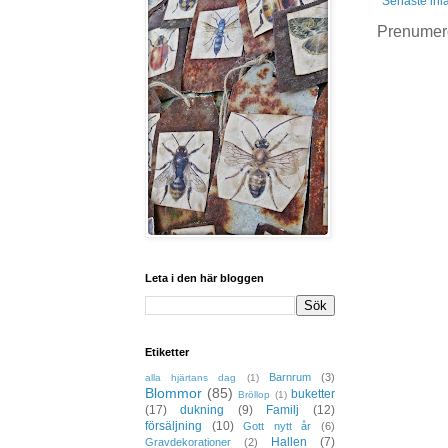
Senaste inl
Prenumer
Leta i den här bloggen
Etiketter
Barnrum
(3)
alla hjärtans dag
(1)
Blommor
(85)
buketter
Bröllop
(1)
(17)
dukning
(9)
Familj
(12)
försäljning
(10)
Gott nytt år
(6)
Hallen
(7)
Gravdekorationer
(2)