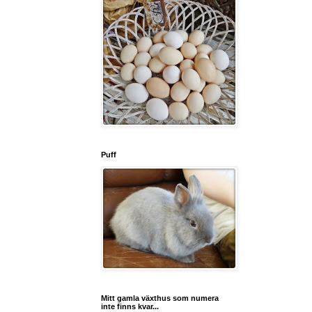
Puff
Mitt gamla växthus som numera
inte finns kvar...