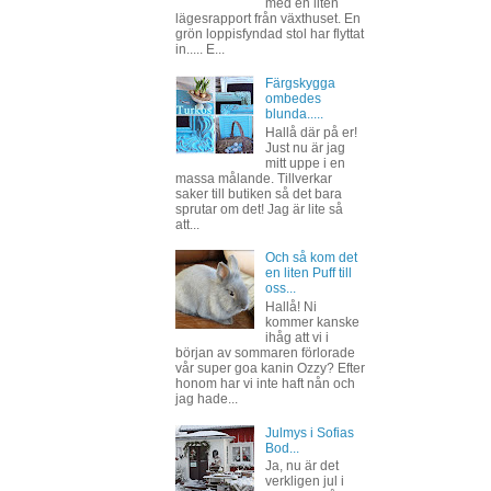
med en liten
lägesrapport från växthuset. En
grön loppisfyndad stol har flyttat
in..... E...
Färgskygga
ombedes
blunda.....
Hallå där på er!
Just nu är jag
mitt uppe i en
massa målande. Tillverkar
saker till butiken så det bara
sprutar om det! Jag är lite så
att...
Och så kom det
en liten Puff till
oss...
Hallå! Ni
kommer kanske
ihåg att vi i
början av sommaren förlorade
vår super goa kanin Ozzy? Efter
honom har vi inte haft nån och
jag hade...
Julmys i Sofias
Bod...
Ja, nu är det
verkligen jul i