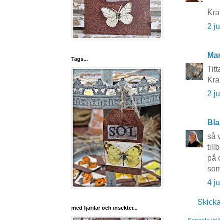
Kra
2 j
Mar
Tags...
Tit
Kra
2 j
Bla
så v
til
på 
som
4 j
Skick
med fjärilar och insekter...