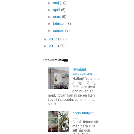
►
maj
(10)
►
april
(6)
►
mars
(9)
►
februari
(8)
►
januari
(8)
►
2012
(138)
►
2011
(37)
Populära inlägg
Nymålat
vardagsrum .....
Hallojj! Nu är det
äntligen färdigt!!!
Piffat och fixat
och nu är jag
nöjd. Ovan kan ni se en liten
tjuvtitt i spegeln, som min man
snick...
Kaos-morgon
.......
Alltså, ibland vill
man bara slita
sitt hår och