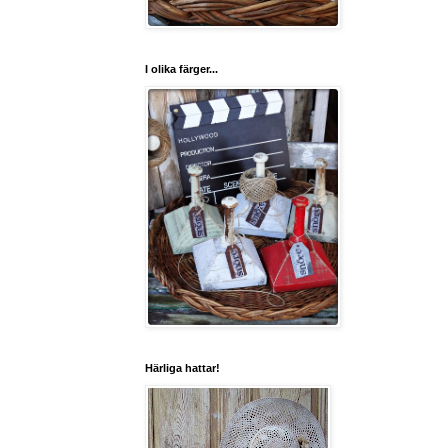
I olika färger...
Härliga hattar!