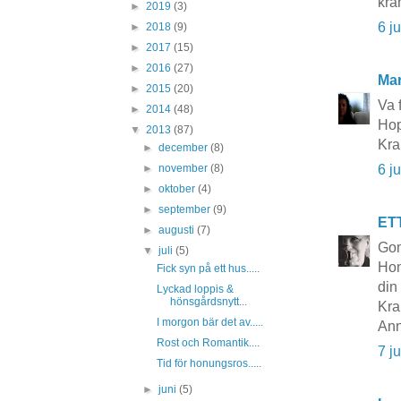
kra
►
2019
(3)
6 j
►
2018
(9)
►
2017
(15)
►
2016
(27)
Mar
►
2015
(20)
Va 
►
2014
(48)
Hop
▼
2013
(87)
Kra
►
december
(8)
6 j
►
november
(8)
►
oktober
(4)
►
september
(9)
ET
►
augusti
(7)
Go
▼
juli
(5)
Hon
Fick syn på ett hus.....
din
Lyckad loppis &
hönsgårdsnytt...
Kra
I morgon bär det av.....
Ann
Rost och Romantik....
7 j
Tid för honungsros.....
►
juni
(5)