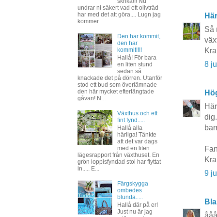
skrika!!! Nu
undrar ni säkert vad ett olivträd
har med det att göra.... Lugn jag
Här
kommer ...
Så 
Den har kommit,
väx
den har
Kra
kommit!!!!
Hallå! För bara
8 j
en liten stund
sedan så
knackade det på dörren. Utanför
stod ett bud som överlämnade
den här mycket efterlängtade
Hö
gåvan! N...
Här
Växthus och ett
dig
fint fynd.....
bar
Hallå alla
härliga! Tänkte
att det var dags
Fan
med en liten
lägesrapport från växthuset. En
Kra
grön loppisfyndad stol har flyttat
in..... E...
9 j
Färgskygga
ombedes
blunda.....
Bla
Hallå där på er!
Just nu är jag
ååå