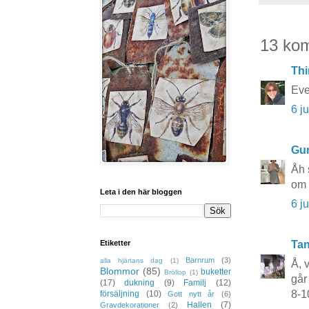
13 ko
Thi
Eve
6 j
Gun
Åh 
om 
Leta i den här bloggen
6 j
Tan
Etiketter
Barnrum
(3)
alla hjärtans dag
(1)
Å, 
Blommor
(85)
buketter
Bröllop
(1)
går
(17)
dukning
(9)
Familj
(12)
8-1
försäljning
(10)
Gott nytt år
(6)
Hallen
(7)
Gravdekorationer
(2)