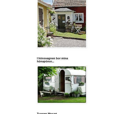
I hönsvagnen bor mina
hönapönor...
Tuppen Mosart