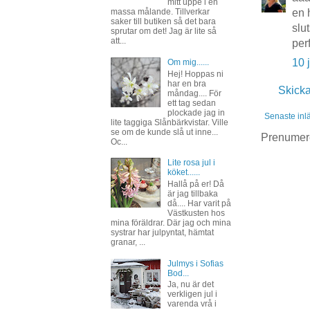
mitt uppe i en
en 
massa målande. Tillverkar
saker till butiken så det bara
slut
sprutar om det! Jag är lite så
att...
per
10 
Om mig......
Hej! Hoppas ni
har en bra
Skick
måndag.... För
ett tag sedan
plockade jag in
Senaste inl
lite taggiga Slånbärkvistar. Ville
se om de kunde slå ut inne...
Prenumer
Oc...
Lite rosa jul i
köket......
Hallå på er! Då
är jag tillbaka
då.... Har varit på
Västkusten hos
mina föräldrar. Där jag och mina
systrar har julpyntat, hämtat
granar, ...
Julmys i Sofias
Bod...
Ja, nu är det
verkligen jul i
varenda vrå i