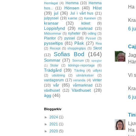
Hemma
(10)
Hemma
Hemlagat
(4)
Ha 
Hönsen
(40)
Höst
hos...
(11)
(39)
jul
(36)
Jul i vårt hus
(21)
julpyssel
(19)
kakfat
(2)
Kaninen
(3)
Kra
kransar
(32)
köket
(9)
Loppisfynd
(29)
6 j
marknad
(15)
nyheter
(9)
Midsommar
(5)
odling
(3)
Plantor
(7)
pyssel
(16)
Pyssel
(3)
pysseltips
(81)
Påsk
(27)
Rea
Caj
Skrot
(2)
Recept
(5)
shoppingtips
(5)
Sofias Bod
(164)
Jag
(12)
Sommar
(37)
Sovrum
(3)
speglar
Härl
Stolar
(2)
tidnings-reportage
(6)
(1)
Trädgård
(39)
Tävling
(4)
utflykt
Vi 
(2)
utlottning
(2)
utmärkelser
(2)
vardagsrum
(17)
vinter
veranda
(4)
vår
(85)
(10)
vårmarknad
(12)
Kra
Växthuset
(28)
växthuset
(12)
ägg
(46)
6 j
Bloggarkiv
Tin
►
2024
(1)
Lju
►
2021
(1)
Ha 
►
2020
(5)