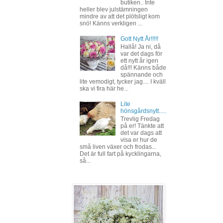
butiken.. Inte
heller blev julstämningen
mindre av att det plötsligt kom
snö! Känns verkligen ...
Gott Nytt År!!!!!
Hallå! Ja ni, då
var det dags för
ett nytt år igen
då!!! Känns både
spännande och
lite vemodigt, tycker jag.... I kväll
ska vi fira här he...
Lite
hönsgårdsnytt.....
Trevlig Fredag
på er! Tänkte att
det var dags att
visa er hur de
små liven växer och frodas...
Det är full fart på kycklingarna,
så...