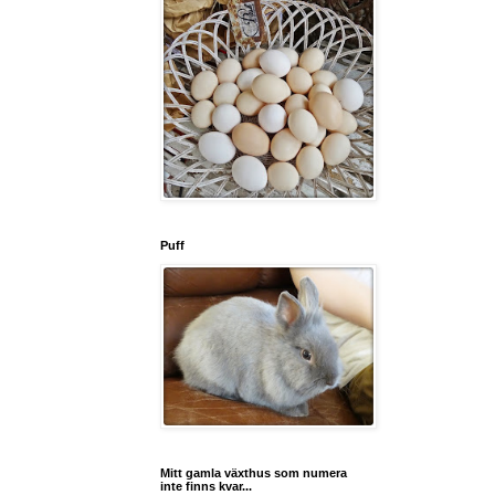
Puff
Mitt gamla växthus som numera
inte finns kvar...