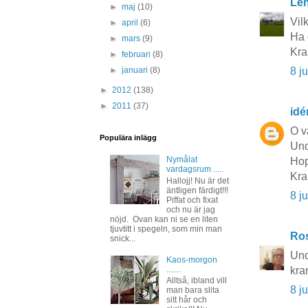
Le
►
maj
(10)
Vil
►
april
(6)
Ha d
►
mars
(9)
Kra
►
februari
(8)
8 j
►
januari
(8)
►
2012
(138)
►
2011
(37)
idé
O v
Populära inlägg
Und
Nymålat
Hop
vardagsrum .....
Kra
Hallojj! Nu är det
äntligen färdigt!!!
8 j
Piffat och fixat
och nu är jag
nöjd. Ovan kan ni se en liten
tjuvtitt i spegeln, som min man
Ros
snick...
Und
Kaos-morgon
.......
kra
Alltså, ibland vill
8 j
man bara slita
sitt hår och