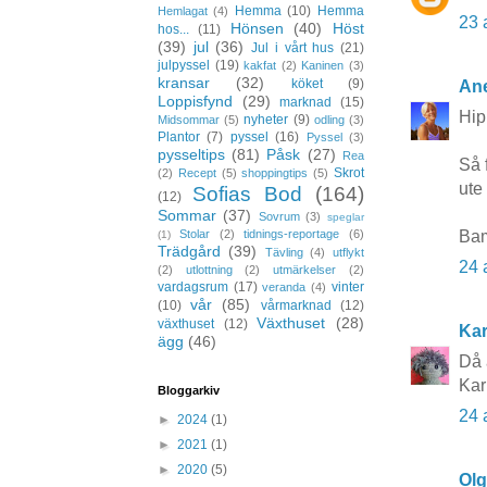
Hemma
(10)
Hemma
Hemlagat
(4)
23 
Hönsen
(40)
Höst
hos...
(11)
(39)
jul
(36)
Jul i vårt hus
(21)
julpyssel
(19)
kakfat
(2)
Kaninen
(3)
kransar
(32)
köket
(9)
Ane
Loppisfynd
(29)
marknad
(15)
Hipp
nyheter
(9)
Midsommar
(5)
odling
(3)
Plantor
(7)
pyssel
(16)
Pyssel
(3)
pysseltips
(81)
Påsk
(27)
Rea
Så 
Skrot
(2)
Recept
(5)
shoppingtips
(5)
ute
Sofias Bod
(164)
(12)
Sommar
(37)
Sovrum
(3)
speglar
Bam
Stolar
(2)
tidnings-reportage
(6)
(1)
Trädgård
(39)
Tävling
(4)
utflykt
24 
(2)
utlottning
(2)
utmärkelser
(2)
vardagsrum
(17)
vinter
veranda
(4)
vår
(85)
(10)
vårmarknad
(12)
Växthuset
(28)
växthuset
(12)
Kar
ägg
(46)
Då 
Kar
Bloggarkiv
24 
►
2024
(1)
►
2021
(1)
►
2020
(5)
Ol