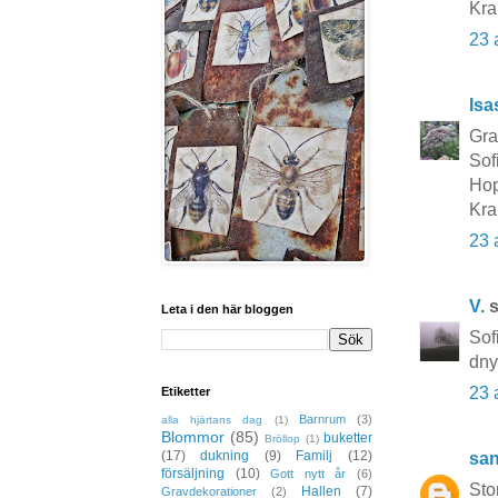
Kra
23 
Isa
Grat
Sof
Hop
Kra
23 
V.
s
Leta i den här bloggen
Sof
dny
23 
Etiketter
Barnrum
(3)
alla hjärtans dag
(1)
Blommor
(85)
buketter
Bröllop
(1)
(17)
dukning
(9)
Familj
(12)
sa
försäljning
(10)
Gott nytt år
(6)
Sto
Hallen
(7)
Gravdekorationer
(2)