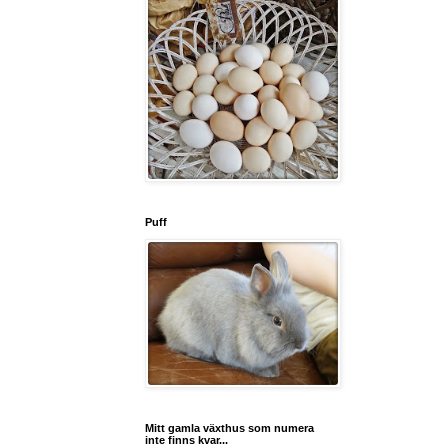
Puff
Mitt gamla växthus som numera
inte finns kvar...