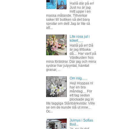
Hallå där på er!
Just nu är jag
mitt uppe i en
massa målande. Tillverkar
saker till butiken så det bara
sprutar om det! Jag är lite så
att...
Lite rosa jul i
köket......
Hallå på er! Då
är jag tillbaka
då.... Har varit på
Västkusten hos
mina föräldrar. Där jag och mina
systrar har julpyntat, hämtat
granar, ...
Om mig......
Hej! Hoppas ni
har en bra
måndag.... För
ett tag sedan
plockade jag in
lite taggiga Slånbärkvistar. Ville
se om de kunde slå ut inne...
Oc...
Julmys i Sofias
Bod...
Ja, nu är det