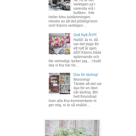
verkligen jul i
varenda vrå i
butiken.. Inte
heller blev julstämningen
mindre av att det plötsligt kom
snö! Känns verkligen ...
Gott Nytt År!!!!!
Hallå! Ja ni, då
var det dags för
ett nytt år igen
då!!! Känns både
spännande och
lite vemodigt, tycker jag.... I kväll
ska vi fira här he...
Dax för tävling!
Morsning!
Tänkte att det var
dax för en liten
vår-tävling. Blir
helt förundrad
över alla fina kommentarer ni
ger mig, ni är så snälla!...