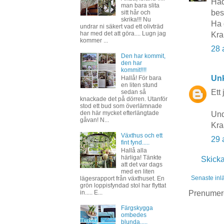
Had
man bara slita
best
sitt hår och
skrika!!! Nu
Ha 
undrar ni säkert vad ett olivträd
har med det att göra.... Lugn jag
Kra
kommer ...
28 
Den har kommit,
den har
kommit!!!!
Un
Hallå! För bara
en liten stund
Ett 
sedan så
knackade det på dörren. Utanför
stod ett bud som överlämnade
den här mycket efterlängtade
Und
gåvan! N...
Kra
Växthus och ett
29 
fint fynd.....
Hallå alla
härliga! Tänkte
Skick
att det var dags
med en liten
Senaste inl
lägesrapport från växthuset. En
grön loppisfyndad stol har flyttat
Prenumer
in..... E...
Färgskygga
ombedes
blunda.....