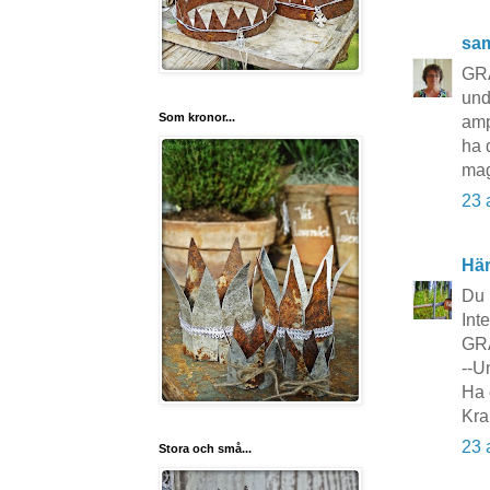
sa
GR
und
Som kronor...
amp
ha 
ma
23 
Här
Du 
Int
GRAT
--U
Ha 
Kra
23 
Stora och små...