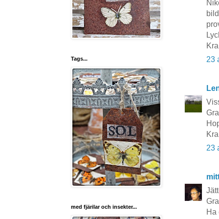
Nik
bil
pro
Lyc
Kra
23 
Tags...
Le
Vis
Grat
Hop
Kra
23 
mit
Jät
Grat
med fjärilar och insekter...
Ha 