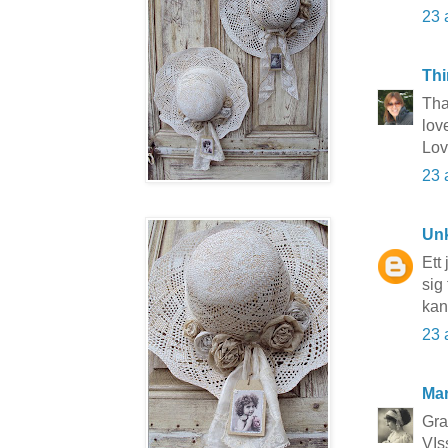
23 
Thi
Tha
lov
Lov
23 
Un
Ett
sig
kan
23 
Mar
Gra
VIs