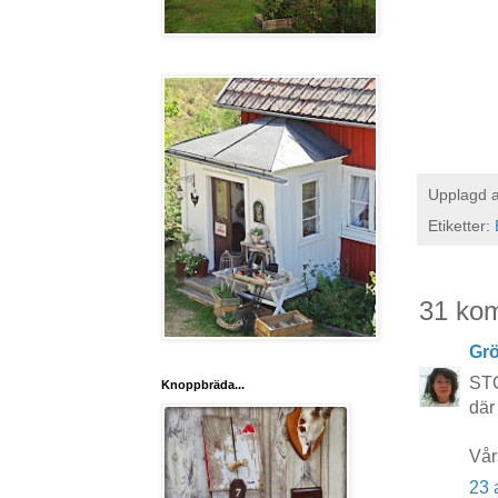
Upplagd 
Etiketter:
31 ko
Grö
STO
Knoppbräda...
där
Vår
23 