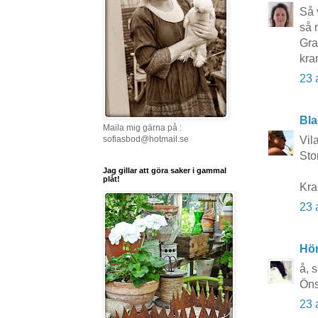
Så 
så 
Gra
kra
23 
Bla
Maila mig gärna på :
Vil
sofiasbod@hotmail.se
Sto
Jag gillar att göra saker i gammal
plåt!
Kra
23 
Hö
å, s
Öns
23 