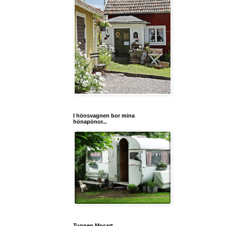
I hönsvagnen bor mina
hönapönor...
Tuppen Mosart