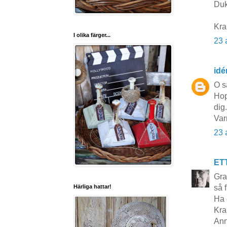
Duk
Kra
I olika färger...
23 
idé
O s
Hop
dig.
Var
23 
ET
Gra
så 
Härliga hattar!
Ha 
Kra
Ann