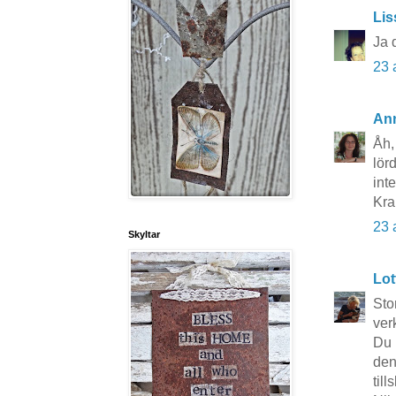
Lis
Ja 
23 
An
Åh,
lör
int
Kr
23 
Skyltar
Lot
Sto
verk
Du 
den
til