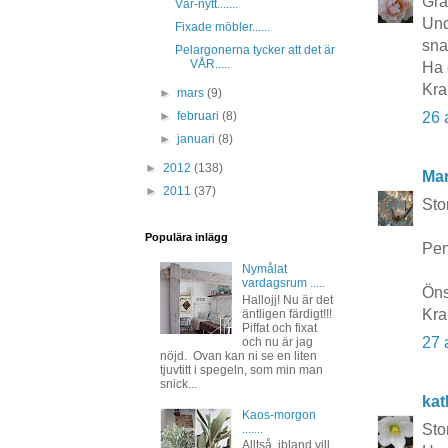
Grat
Vår-nytt.......
Und
Fixade möbler......
snar
Pelargonerna tycker att det är
VÅR.....
Ha 
Kra
►
mars
(9)
26 
►
februari
(8)
►
januari
(8)
►
2012
(138)
Mar
►
2011
(37)
Sto
Populära inlägg
Pen
Nymålat
vardagsrum .....
Öns
Hallojj! Nu är det
Kra
äntligen färdigt!!!
Piffat och fixat
27 
och nu är jag
nöjd. Ovan kan ni se en liten
tjuvtitt i spegeln, som min man
snick...
kat
Kaos-morgon
Sto
.......
Alltså, ibland vill