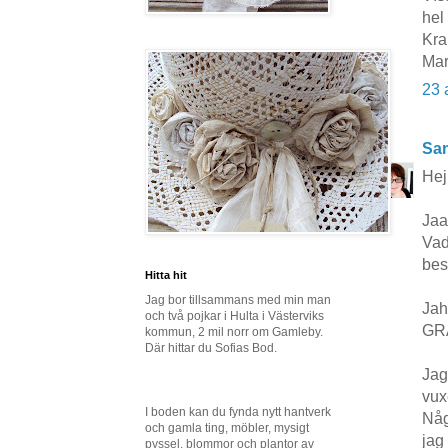
hel
Kr
Mar
23 
San
Hej
Jaa
Vad
bes
Hitta hit
Jag bor tillsammans med min man
Jaha
och två pojkar i Hulta i Västerviks
GRA
kommun, 2 mil norr om Gamleby.
Där hittar du Sofias Bod.
Jag 
vux
I boden kan du fynda nytt hantverk
Någ
och gamla ting, möbler, mysigt
jag
pyssel, blommor och plantor av