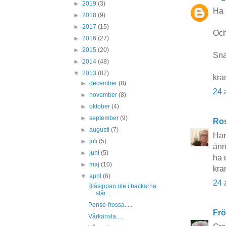
►
2019
(3)
Ha 
►
2018
(9)
►
2017
(15)
Och
►
2016
(27)
►
2015
(20)
Sna
►
2014
(48)
▼
2013
(87)
kra
►
december
(8)
24 
►
november
(8)
►
oktober
(4)
►
september
(9)
Ros
►
augusti
(7)
Har
►
juli
(5)
änn
►
juni
(5)
ha 
►
maj
(10)
kra
▼
april
(6)
24 
Blåsippan ute i backarna
står.....
Pensé-frossa......
Frö
Vårkänsla.....