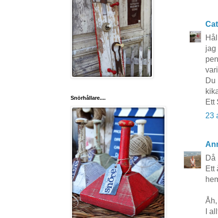
Cat
Hål
jag
pen
vari
Du h
kika
Snörhållare....
Ett 
23 
Ann
Då 
Ett 
hems
Åh,
I al