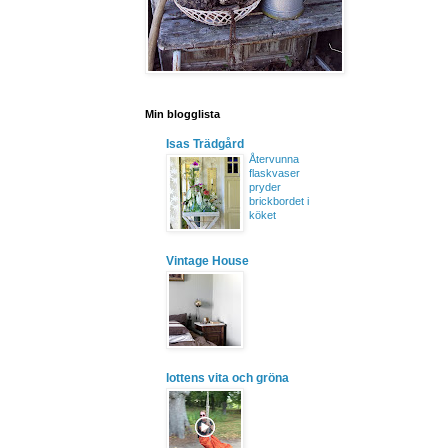
Min blogglista
Isas Trädgård
Återvunna
flaskvaser
pryder
brickbordet i
köket
Vintage House
lottens vita och gröna