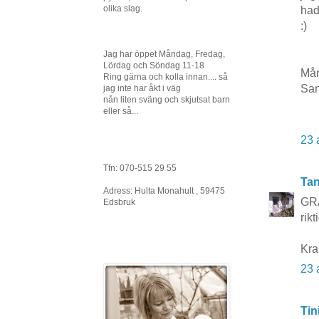
olika slag.
had
:)
Jag har öppet Måndag, Fredag,
Lördag och Söndag 11-18
Mån
Ring gärna och kolla innan.... så
Sa
jag inte har åkt i väg
nån liten sväng och skjutsat barn
eller så...
23 
Tfn: 070-515 29 55
Tan
Adress: Hulta Monahult , 59475
GRA
Edsbruk
rik
Kra
23 
Tin