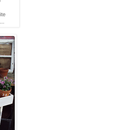
ite
..