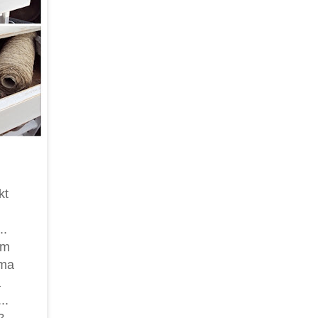
kt
..
om
mma
å
..
?