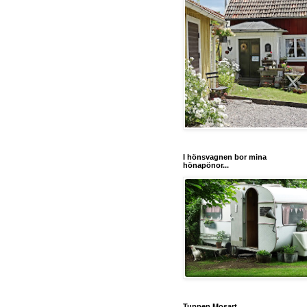
I hönsvagnen bor mina
hönapönor...
Tuppen Mosart