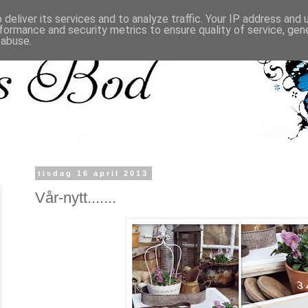
deliver its services and to analyze traffic. Your IP address and
formance and security metrics to ensure quality of service, ge
 abuse.
tisdag 16 april 2013
Vår-nytt.......