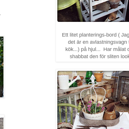
,
Ett litet planterings-bord ( Jag
det är en avlastningsvagn ti
kök...) på hjul... Har målat
shabbat den för sliten loo