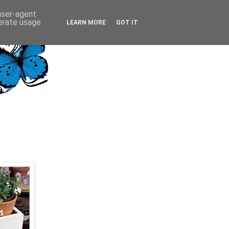
 user-agent
nerate usage
LEARN MORE
GOT IT