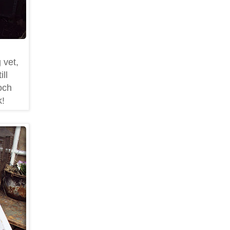
 vet,
ll
 och
k!