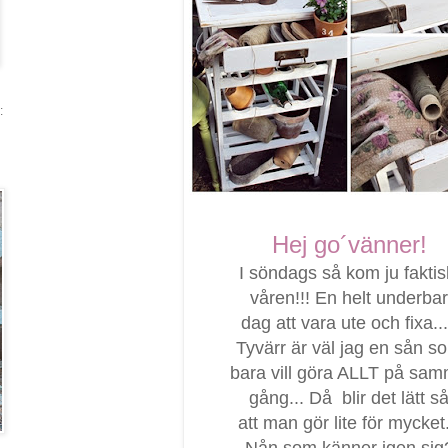
:
Hej go´vänner!
I söndags så kom ju faktis
våren!!! En helt underbar
dag att vara ute och fixa...
Tyvärr är väl jag en sån s
bara vill göra ALLT på sa
gång... Då blir det lätt s
att man gör lite för mycket.
Nån som känner igen sig