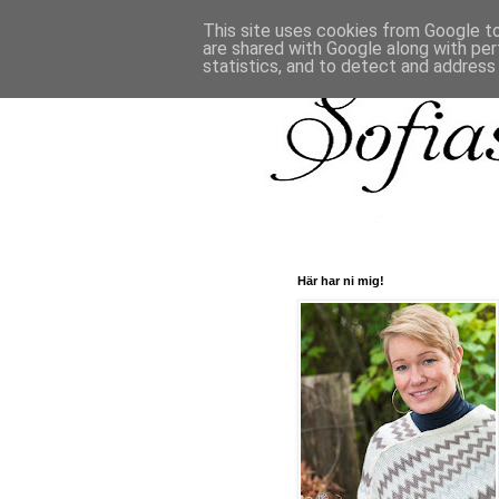
This site uses cookies from Google to 
are shared with Google along with per
statistics, and to detect and address
Här har ni mig!