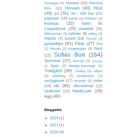
Hemma
(10)
Hemma
Hemlagat
(4)
Hönsen
(40)
Höst
hos...
(11)
(39)
jul
(36)
Jul i vårt hus
(21)
julpyssel
(19)
kakfat
(2)
Kaninen
(3)
kransar
(32)
köket
(9)
Loppisfynd
(29)
marknad
(15)
nyheter
(9)
Midsommar
(5)
odling
(3)
Plantor
(7)
pyssel
(16)
Pyssel
(3)
pysseltips
(81)
Påsk
(27)
Rea
Skrot
(2)
Recept
(5)
shoppingtips
(5)
Sofias Bod
(164)
(12)
Sommar
(37)
Sovrum
(3)
speglar
Stolar
(2)
tidnings-reportage
(6)
(1)
Trädgård
(39)
Tävling
(4)
utflykt
(2)
utlottning
(2)
utmärkelser
(2)
vardagsrum
(17)
vinter
veranda
(4)
vår
(85)
(10)
vårmarknad
(12)
Växthuset
(28)
växthuset
(12)
ägg
(46)
Bloggarkiv
►
2024
(1)
►
2021
(1)
►
2020
(5)