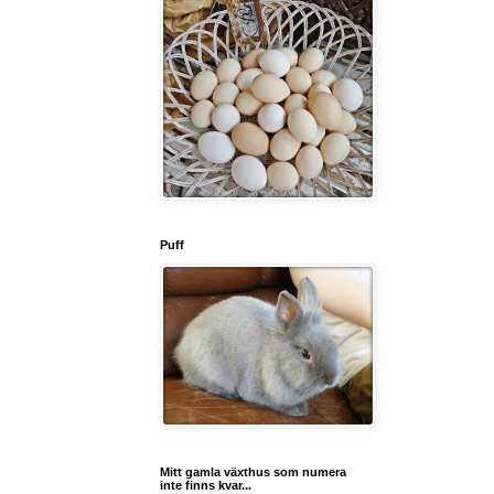
Puff
Mitt gamla växthus som numera
inte finns kvar...