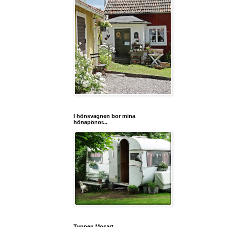
I hönsvagnen bor mina
hönapönor...
Tuppen Mosart