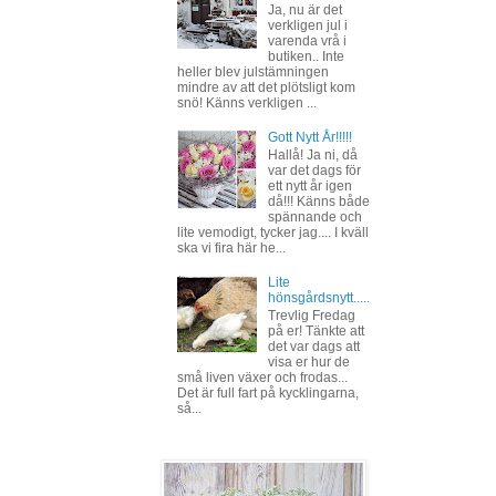
Ja, nu är det
verkligen jul i
varenda vrå i
butiken.. Inte
heller blev julstämningen
mindre av att det plötsligt kom
snö! Känns verkligen ...
Gott Nytt År!!!!!
Hallå! Ja ni, då
var det dags för
ett nytt år igen
då!!! Känns både
spännande och
lite vemodigt, tycker jag.... I kväll
ska vi fira här he...
Lite
hönsgårdsnytt.....
Trevlig Fredag
på er! Tänkte att
det var dags att
visa er hur de
små liven växer och frodas...
Det är full fart på kycklingarna,
så...