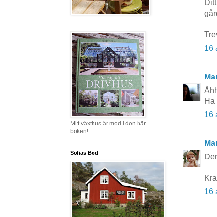
Dit
går
Tre
16 
Mar
Åhh
Ha 
16 
Mitt växthus är med i den här
boken!
Mar
Sofias Bod
Den
Kr
16 