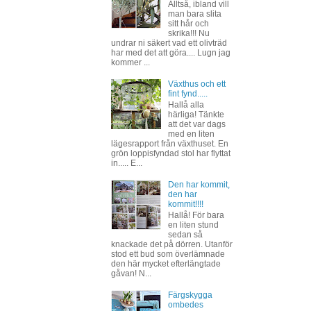
Alltså, ibland vill
man bara slita
sitt hår och
skrika!!! Nu
undrar ni säkert vad ett olivträd
har med det att göra.... Lugn jag
kommer ...
Växthus och ett
fint fynd.....
Hallå alla
härliga! Tänkte
att det var dags
med en liten
lägesrapport från växthuset. En
grön loppisfyndad stol har flyttat
in..... E...
Den har kommit,
den har
kommit!!!!
Hallå! För bara
en liten stund
sedan så
knackade det på dörren. Utanför
stod ett bud som överlämnade
den här mycket efterlängtade
gåvan! N...
Färgskygga
ombedes