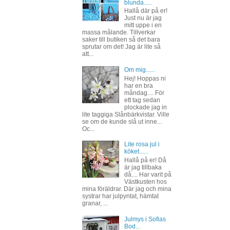
blunda.....
Hallå där på er!
Just nu är jag
mitt uppe i en
massa målande. Tillverkar
saker till butiken så det bara
sprutar om det! Jag är lite så
att...
Om mig......
Hej! Hoppas ni
har en bra
måndag.... För
ett tag sedan
plockade jag in
lite taggiga Slånbärkvistar. Ville
se om de kunde slå ut inne...
Oc...
Lite rosa jul i
köket......
Hallå på er! Då
är jag tillbaka
då.... Har varit på
Västkusten hos
mina föräldrar. Där jag och mina
systrar har julpyntat, hämtat
granar, ...
Julmys i Sofias
Bod...