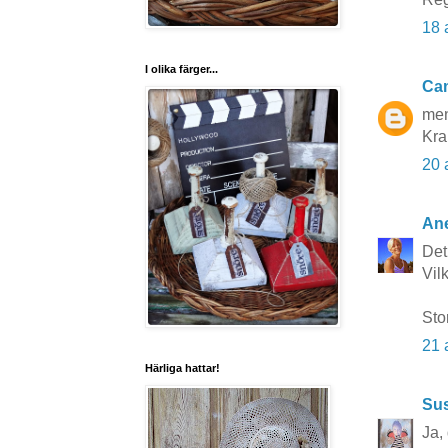
18 
I olika färger...
Cam
men
Kra
20 
Ane
Det
Vilk
Sto
21 
Härliga hattar!
Su
Ja,