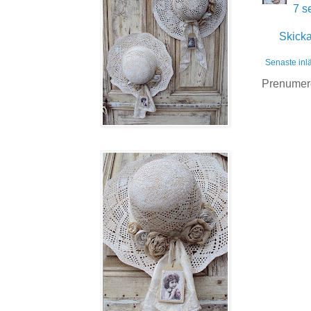
7 s
Skick
Senaste inl
Prenumer