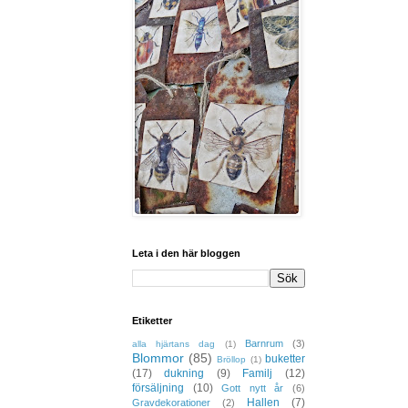
Leta i den här bloggen
Etiketter
Barnrum
(3)
alla hjärtans dag
(1)
Blommor
(85)
buketter
Bröllop
(1)
(17)
dukning
(9)
Familj
(12)
försäljning
(10)
Gott nytt år
(6)
Hallen
(7)
Gravdekorationer
(2)