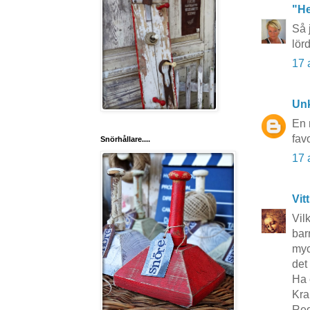
"He
Så 
lör
17 
Un
En 
favo
Snörhållare....
17 
Vit
Vil
bar
myc
det
Ha 
Kra
Reg