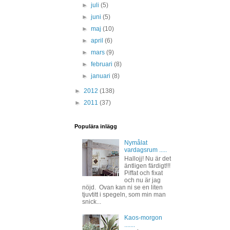
►
juli
(5)
►
juni
(5)
►
maj
(10)
►
april
(6)
►
mars
(9)
►
februari
(8)
►
januari
(8)
►
2012
(138)
►
2011
(37)
Populära inlägg
Nymålat
vardagsrum .....
Hallojj! Nu är det
äntligen färdigt!!!
Piffat och fixat
och nu är jag
nöjd. Ovan kan ni se en liten
tjuvtitt i spegeln, som min man
snick...
Kaos-morgon
.......