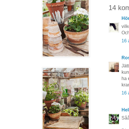
14 ko
Hö
vilk
Och 
16 
Ros
Jät
kun
ha 
kra
16 
Hel
Såå