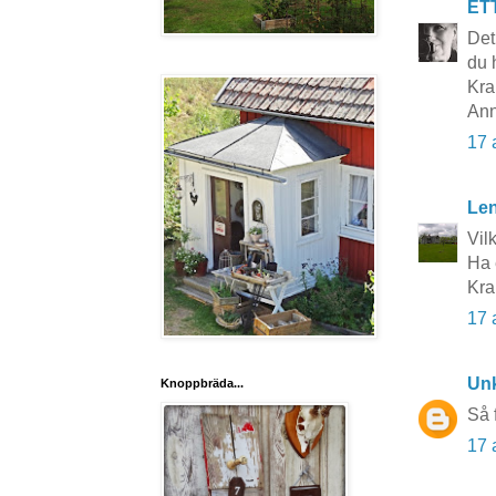
ET
Det 
du 
Kra
Ann
17 
Le
Vilk
Ha 
Kra
17 
Un
Knoppbräda...
Så f
17 