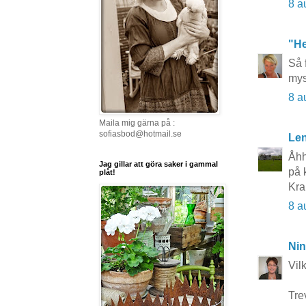
8 a
"He
Så 
mys
8 a
Maila mig gärna på :
sofiasbod@hotmail.se
Le
Åhh
Jag gillar att göra saker i gammal
på 
plåt!
Kra
8 a
Nin
Vil
Trev