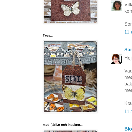
Vil
kom
Som
11 
Tags...
San
Hej
Vad
med
bak
men
Kr
11 
med fjärilar och insekter...
Bl