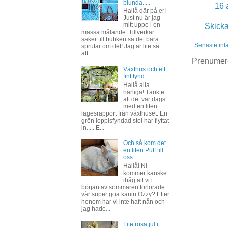
blunda.....
16 
Hallå där på er!
Just nu är jag
mitt uppe i en
Skick
massa målande. Tillverkar
saker till butiken så det bara
Senaste inl
sprutar om det! Jag är lite så
att...
Prenumer
Växthus och ett
fint fynd.....
Hallå alla
härliga! Tänkte
att det var dags
med en liten
lägesrapport från växthuset. En
grön loppisfyndad stol har flyttat
in..... E...
Och så kom det
en liten Puff till
oss...
Hallå! Ni
kommer kanske
ihåg att vi i
början av sommaren förlorade
vår super goa kanin Ozzy? Efter
honom har vi inte haft nån och
jag hade...
Lite rosa jul i