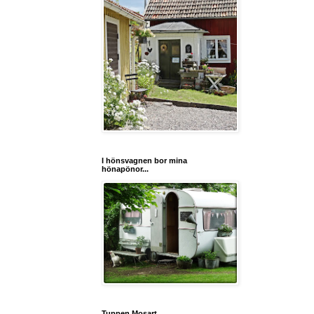
I hönsvagnen bor mina
hönapönor...
Tuppen Mosart