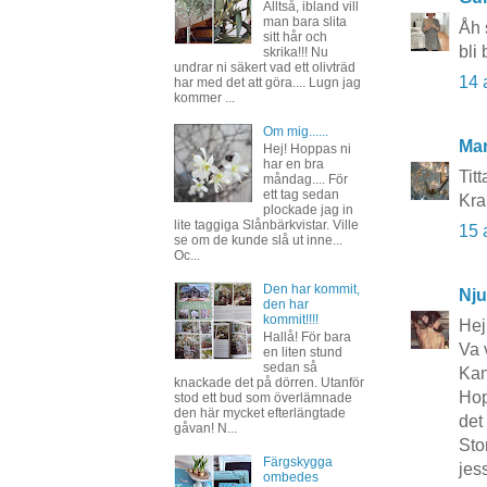
Alltså, ibland vill
man bara slita
Åh 
sitt hår och
bli
skrika!!! Nu
undrar ni säkert vad ett olivträd
14 
har med det att göra.... Lugn jag
kommer ...
Om mig......
Mar
Hej! Hoppas ni
har en bra
Titt
måndag.... För
ett tag sedan
Kra
plockade jag in
lite taggiga Slånbärkvistar. Ville
15 
se om de kunde slå ut inne...
Oc...
Den har kommit,
Nju
den har
kommit!!!!
Hej
Hallå! För bara
Va 
en liten stund
sedan så
Kan
knackade det på dörren. Utanför
Hop
stod ett bud som överlämnade
den här mycket efterlängtade
det 
gåvan! N...
Sto
Färgskygga
jes
ombedes