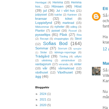
Hemma
(10)
Hemma
Hemlagat
(4)
Hönsen
(40)
Höst
hos...
(11)
Ett
(39)
jul
(36)
Jul i vårt hus
(21)
julpyssel
(19)
kakfat
(2)
Kaninen
(3)
Så 
kransar
(32)
köket
(9)
och
Loppisfynd
(29)
marknad
(15)
fan
nyheter
(9)
Midsommar
(5)
odling
(3)
Plantor
(7)
pyssel
(16)
Pyssel
(3)
pysseltips
(81)
Påsk
(27)
Rea
Ha 
Skrot
(2)
Recept
(5)
shoppingtips
(5)
kra
Sofias Bod
(164)
(12)
Sommar
(37)
12 
Sovrum
(3)
speglar
Stolar
(2)
tidnings-reportage
(6)
(1)
Trädgård
(39)
Tävling
(4)
utflykt
(2)
utlottning
(2)
utmärkelser
(2)
Mar
vardagsrum
(17)
vinter
veranda
(4)
vår
(85)
(10)
vårmarknad
(12)
Så 
Växthuset
(28)
växthuset
(12)
Vilk
ägg
(46)
Kan
Bloggarkiv
Nu 
►
2024
(1)
mån
►
2021
(1)
►
2020
(5)
Ha 