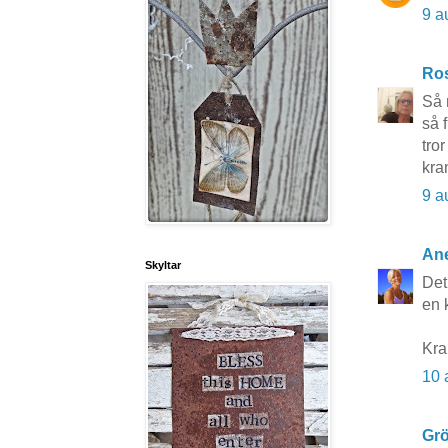
9 a
Ros
Så 
så f
tro
kra
9 a
Ane
Skyltar
Det
en k
Kr
10 
Grö