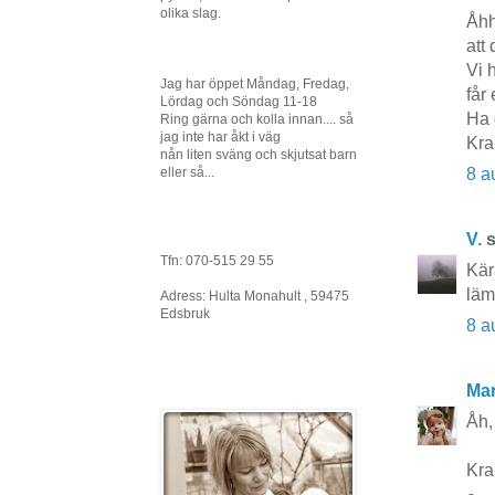
olika slag.
Åhh
att 
Vi 
Jag har öppet Måndag, Fredag,
får 
Lördag och Söndag 11-18
Ha 
Ring gärna och kolla innan.... så
jag inte har åkt i väg
Kra
nån liten sväng och skjutsat barn
8 a
eller så...
V.
s
Tfn: 070-515 29 55
Kära
läm
Adress: Hulta Monahult , 59475
Edsbruk
8 a
Mar
Åh,
Kr