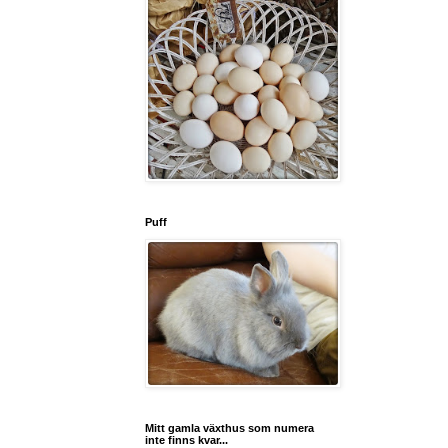
Puff
Mitt gamla växthus som numera
inte finns kvar...