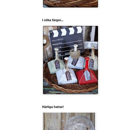
I olika färger...
Härliga hattar!