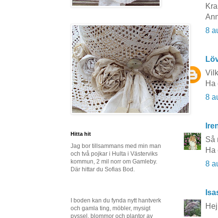
Kra
Ann
8 a
Lö
Vil
Ha 
8 a
Ire
Hitta hit
Så 
Jag bor tillsammans med min man
Ha 
och två pojkar i Hulta i Västerviks
kommun, 2 mil norr om Gamleby.
8 a
Där hittar du Sofias Bod.
Isa
I boden kan du fynda nytt hantverk
Hej
och gamla ting, möbler, mysigt
pyssel, blommor och plantor av