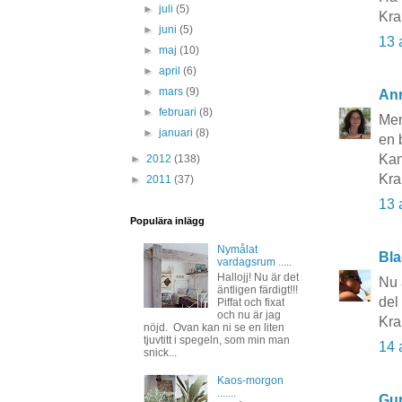
►
juli
(5)
Kra
►
juni
(5)
13 
►
maj
(10)
►
april
(6)
►
mars
(9)
An
►
februari
(8)
Men
►
januari
(8)
en 
Kan
►
2012
(138)
Kr
►
2011
(37)
13 
Populära inlägg
Nymålat
Bla
vardagsrum .....
Hallojj! Nu är det
Nu 
äntligen färdigt!!!
del 
Piffat och fixat
och nu är jag
Kra
nöjd. Ovan kan ni se en liten
tjuvtitt i spegeln, som min man
14 
snick...
Kaos-morgon
.......
Gun