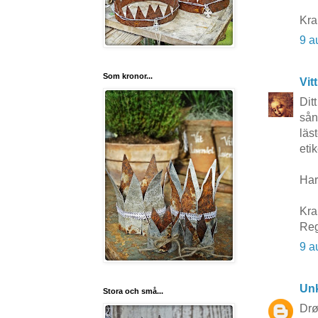
Kra
9 a
Som kronor...
Vit
Dit
sån
läs
etik
Har
Kra
Reg
9 a
Un
Stora och små...
Drø