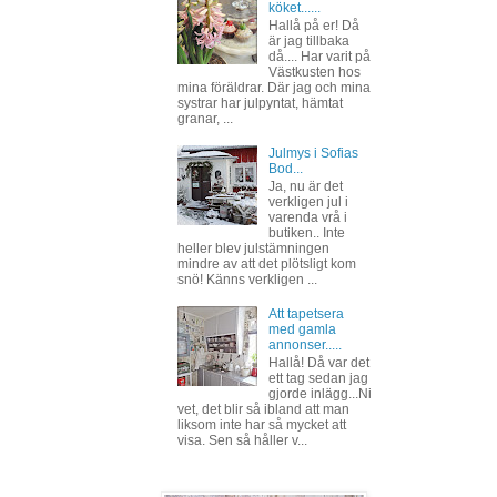
köket......
Hallå på er! Då
är jag tillbaka
då.... Har varit på
Västkusten hos
mina föräldrar. Där jag och mina
systrar har julpyntat, hämtat
granar, ...
Julmys i Sofias
Bod...
Ja, nu är det
verkligen jul i
varenda vrå i
butiken.. Inte
heller blev julstämningen
mindre av att det plötsligt kom
snö! Känns verkligen ...
Att tapetsera
med gamla
annonser.....
Hallå! Då var det
ett tag sedan jag
gjorde inlägg...Ni
vet, det blir så ibland att man
liksom inte har så mycket att
visa. Sen så håller v...