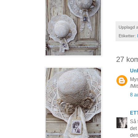
Upplagd 
Etiketter:
27 ko
Un
Mys
/Mi
8 a
ET
Så 
det
den