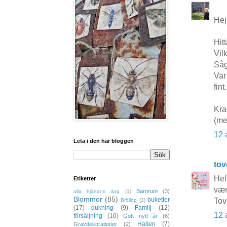
Hej
Hit
Vil
Såg
Var
fint.
Kra
(me
12 
Leta i den här bloggen
to
Helt
Etiketter
vær
Barnrum
(3)
alla hjärtans dag
(1)
Blommor
(85)
buketter
Tov
Bröllop
(1)
(17)
dukning
(9)
Familj
(12)
12 
försäljning
(10)
Gott nytt år
(6)
Hallen
(7)
Gravdekorationer
(2)