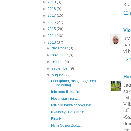
►
2019
(3)
Kra
►
2018
(9)
12 
►
2017
(15)
►
2016
(27)
►
2015
(20)
Vio
►
2014
(48)
Bra
▼
2013
(87)
har
►
december
(8)
vi 
►
november
(8)
12 
►
oktober
(4)
►
september
(9)
▼
augusti
(7)
Här
Hönapönor, rostiga tags och
Jag
lite odling......
sak
Inte bara till kräftor.....
Dit
Höstinspiration.....
Vil
MIN vid första ögonkastet.....
ståp
Kvällsmys i växthuset....
-Så
Fina fynd....
dom 
Nytt i Sofias Bod.....
Ha d