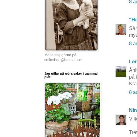
8 a
"He
Så 
mys
8 a
Maila mig gärna på :
sofiasbod@hotmail.se
Le
Åhh
Jag gillar att göra saker i gammal
på 
plåt!
Kra
8 a
Nin
Vil
Trev