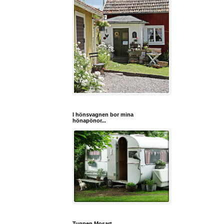
I hönsvagnen bor mina
hönapönor...
Tuppen Mosart