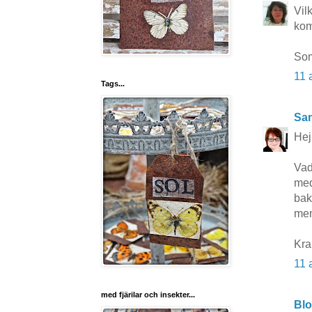
Vil
kom
Som
11 
Tags...
San
Hej
Vad
med
bak
men
Kr
11 
med fjärilar och insekter...
Bl