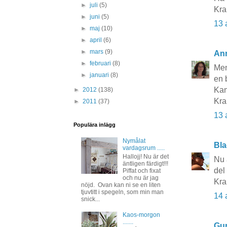
►
juli
(5)
Kra
►
juni
(5)
13 
►
maj
(10)
►
april
(6)
►
mars
(9)
An
►
februari
(8)
Men
►
januari
(8)
en 
Kan
►
2012
(138)
Kr
►
2011
(37)
13 
Populära inlägg
Nymålat
Bla
vardagsrum .....
Hallojj! Nu är det
Nu 
äntligen färdigt!!!
del 
Piffat och fixat
och nu är jag
Kra
nöjd. Ovan kan ni se en liten
tjuvtitt i spegeln, som min man
14 
snick...
Kaos-morgon
.......
Gun