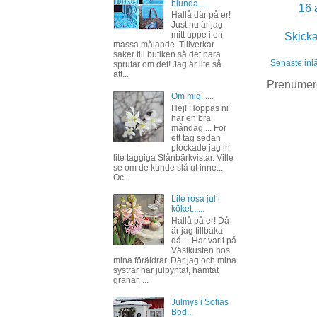
blunda.....
16 
Hallå där på er!
Just nu är jag
mitt uppe i en
Skick
massa målande. Tillverkar
saker till butiken så det bara
Senaste inl
sprutar om det! Jag är lite så
att...
Prenumer
Om mig......
Hej! Hoppas ni
har en bra
måndag.... För
ett tag sedan
plockade jag in
lite taggiga Slånbärkvistar. Ville
se om de kunde slå ut inne...
Oc...
Lite rosa jul i
köket......
Hallå på er! Då
är jag tillbaka
då.... Har varit på
Västkusten hos
mina föräldrar. Där jag och mina
systrar har julpyntat, hämtat
granar, ...
Julmys i Sofias
Bod...