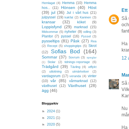
Hemma
(10)
Hemma
Hemlagat
(4)
Hönsen
(40)
Höst
hos...
(11)
Ett
(39)
jul
(36)
Jul i vårt hus
(21)
julpyssel
(19)
kakfat
(2)
Kaninen
(3)
Så 
kransar
(32)
köket
(9)
och
Loppisfynd
(29)
marknad
(15)
fan
nyheter
(9)
Midsommar
(5)
odling
(3)
Plantor
(7)
pyssel
(16)
Pyssel
(3)
pysseltips
(81)
Påsk
(27)
Rea
Ha 
Skrot
(2)
Recept
(5)
shoppingtips
(5)
kra
Sofias Bod
(164)
(12)
Sommar
(37)
12 
Sovrum
(3)
speglar
Stolar
(2)
tidnings-reportage
(6)
(1)
Trädgård
(39)
Tävling
(4)
utflykt
(2)
utlottning
(2)
utmärkelser
(2)
Mar
vardagsrum
(17)
vinter
veranda
(4)
vår
(85)
(10)
vårmarknad
(12)
Så 
Växthuset
(28)
växthuset
(12)
Vilk
ägg
(46)
Kan
Bloggarkiv
Nu 
►
2024
(1)
mån
►
2021
(1)
►
2020
(5)
Ha 