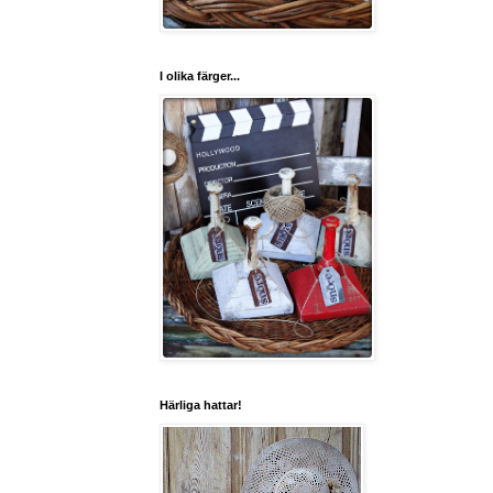
I olika färger...
Härliga hattar!