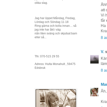
olika slag.
Åhh
att 
Vi 
Jag har öppet Måndag, Fredag,
får 
Lördag och Söndag 11-18
Ha 
Ring gärna och kolla innan.... så
jag inte har åkt i väg
Kra
nån liten sväng och skjutsat barn
8 a
eller så...
V.
s
Tfn: 070-515 29 55
Kära
läm
Adress: Hulta Monahult , 59475
Edsbruk
8 a
Mar
Åh,
Kr