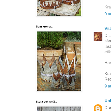
Kra
9 a
Som kronor...
Vit
Dit
sån
läs
etik
Har
Kra
Reg
9 a
Un
Stora och små...
Drø