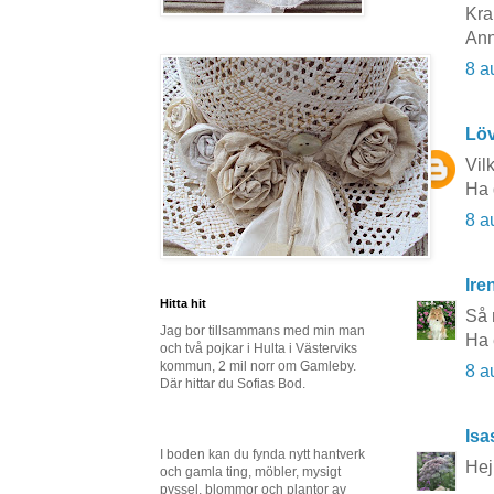
Kra
Ann
8 a
Lö
Vil
Ha 
8 a
Ire
Hitta hit
Så 
Jag bor tillsammans med min man
Ha 
och två pojkar i Hulta i Västerviks
kommun, 2 mil norr om Gamleby.
8 a
Där hittar du Sofias Bod.
Isa
I boden kan du fynda nytt hantverk
Hej
och gamla ting, möbler, mysigt
pyssel, blommor och plantor av