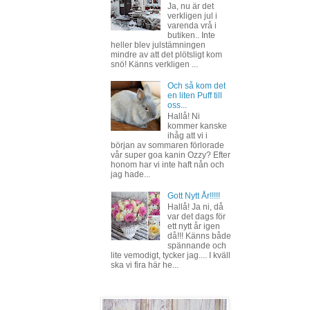
Ja, nu är det
verkligen jul i
varenda vrå i
butiken.. Inte
heller blev julstämningen
mindre av att det plötsligt kom
snö! Känns verkligen ...
Och så kom det
en liten Puff till
oss...
Hallå! Ni
kommer kanske
ihåg att vi i
början av sommaren förlorade
vår super goa kanin Ozzy? Efter
honom har vi inte haft nån och
jag hade...
Gott Nytt År!!!!!
Hallå! Ja ni, då
var det dags för
ett nytt år igen
då!!! Känns både
spännande och
lite vemodigt, tycker jag.... I kväll
ska vi fira här he...