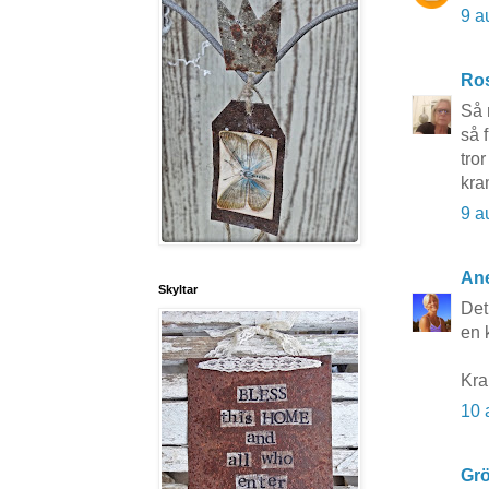
9 a
Ros
Så 
så f
tro
kra
9 a
Ane
Skyltar
Det
en k
Kr
10 
Grö