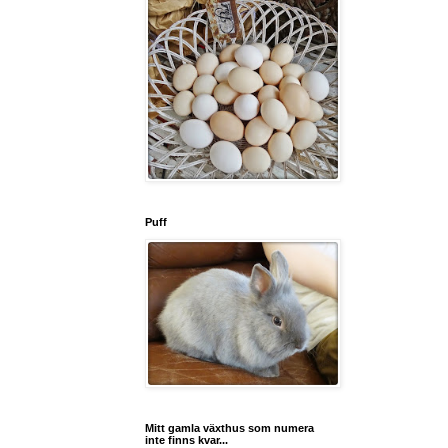
Puff
Mitt gamla växthus som numera
inte finns kvar...