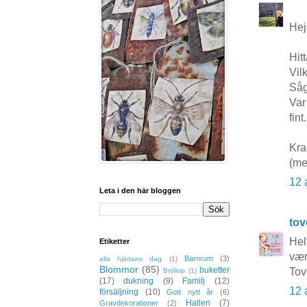
Hej
Hit
Vil
Såg
Var
fint.
Kra
(me
12 
Leta i den här bloggen
to
Helt
Etiketter
vær
Barnrum
(3)
alla hjärtans dag
(1)
Blommor
(85)
buketter
Tov
Bröllop
(1)
(17)
dukning
(9)
Familj
(12)
12 
försäljning
(10)
Gott nytt år
(6)
Hallen
(7)
Gravdekorationer
(2)