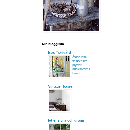
Min blogglista
Isas Trädgård
Återvunna
flaskvaser
pryder
brickbordet i
köket
Vintage House
lottens vita och gröna