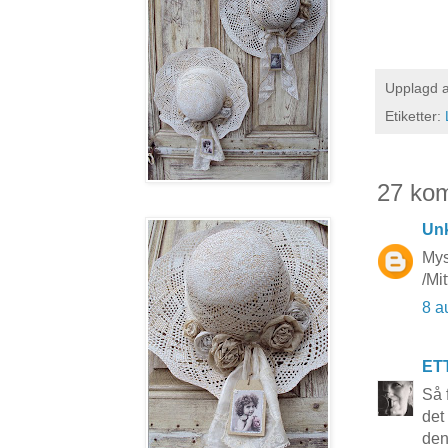
Upplagd 
Etiketter:
27 ko
Un
Mys
/Mi
8 a
ET
Så 
det
den