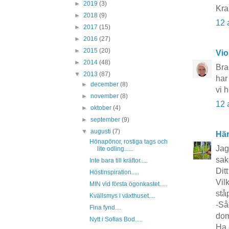
►
2019
(3)
Kra
►
2018
(9)
12 
►
2017
(15)
►
2016
(27)
►
2015
(20)
Vio
►
2014
(48)
Bra
▼
2013
(87)
har
►
december
(8)
vi 
►
november
(8)
12 
►
oktober
(4)
►
september
(9)
▼
augusti
(7)
Här
Hönapönor, rostiga tags och
Jag
lite odling......
sak
Inte bara till kräftor.....
Dit
Höstinspiration.....
Vil
MIN vid första ögonkastet.....
ståp
Kvällsmys i växthuset....
-Så
Fina fynd....
dom 
Nytt i Sofias Bod.....
Ha d