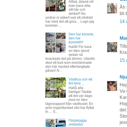
Alltså, ibland vill
man bara slita
Åh 
sitt hår och
bli
skrika!!! Nu
undrar ni säkert vad ett olivträd
14 
har med det att göra.... Lugn jag
kommer ...
Den har kommit,
Mar
den har
kommit!!!!
Titt
Hallå! För bara
en liten stund
Kra
sedan så
knackade det på dörren. Utanför
15 
stod ett bud som överlämnade
den här mycket efterlängtade
gåvan! N...
Nju
Växthus och ett
fint fynd.....
Hej
Hallå alla
Va 
härliga! Tänkte
att det var dags
Kan
med en liten
Hop
lägesrapport från växthuset. En
grön loppisfyndad stol har flyttat
det 
in..... E...
Sto
Färgskygga
jes
ombedes