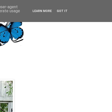
 user-agent
nerate usage
LEARN MORE
GOT IT