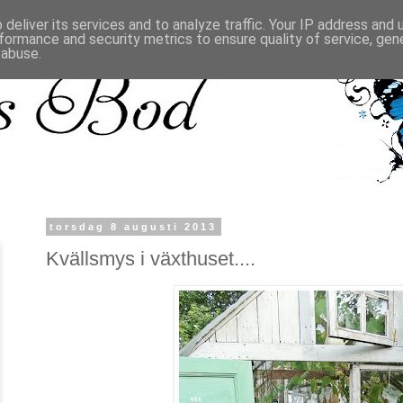
deliver its services and to analyze traffic. Your IP address and
formance and security metrics to ensure quality of service, ge
 abuse.
torsdag 8 augusti 2013
Kvällsmys i växthuset....