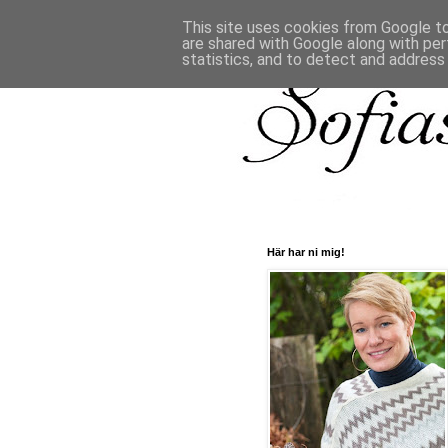
This site uses cookies from Google to 
are shared with Google along with per
statistics, and to detect and address
Här har ni mig!