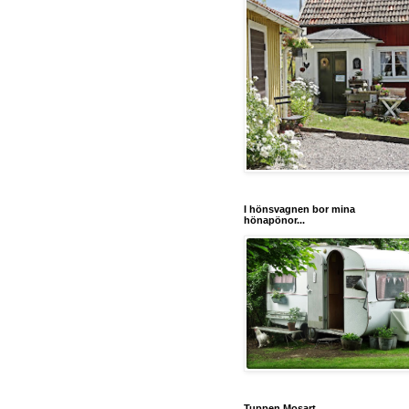
I hönsvagnen bor mina
hönapönor...
Tuppen Mosart