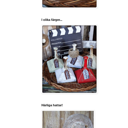
I olika färger...
Härliga hattar!