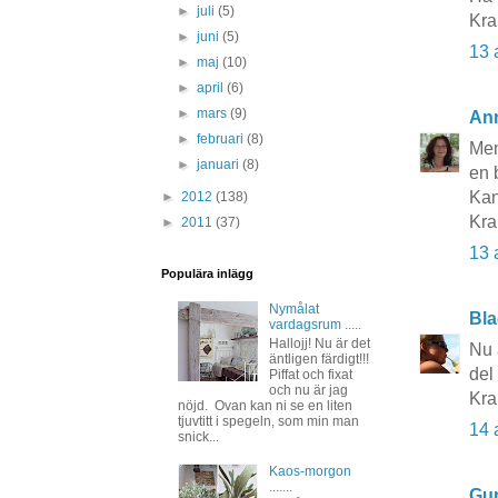
►
juli
(5)
Kra
►
juni
(5)
13 
►
maj
(10)
►
april
(6)
►
mars
(9)
An
►
februari
(8)
Men
►
januari
(8)
en 
Kan
►
2012
(138)
Kr
►
2011
(37)
13 
Populära inlägg
Nymålat
Bla
vardagsrum .....
Hallojj! Nu är det
Nu 
äntligen färdigt!!!
del 
Piffat och fixat
och nu är jag
Kra
nöjd. Ovan kan ni se en liten
tjuvtitt i spegeln, som min man
14 
snick...
Kaos-morgon
.......
Gun