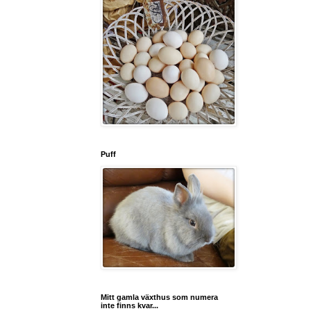
Puff
Mitt gamla växthus som numera
inte finns kvar...