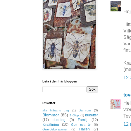
Hej
Hit
Vil
Såg
Var
fint.
Kra
(me
12 
Leta i den här bloggen
to
Helt
Etiketter
vær
Barnrum
(3)
alla hjärtans dag
(1)
Blommor
(85)
buketter
Tov
Bröllop
(1)
(17)
dukning
(9)
Familj
(12)
12 
försäljning
(10)
Gott nytt år
(6)
Hallen
(7)
Gravdekorationer
(2)