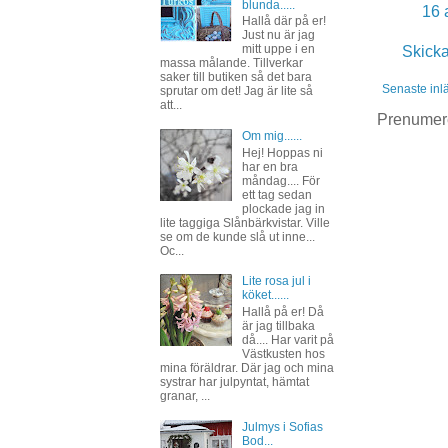
blunda.....
16 
Hallå där på er!
Just nu är jag
mitt uppe i en
Skick
massa målande. Tillverkar
saker till butiken så det bara
Senaste inl
sprutar om det! Jag är lite så
att...
Prenumer
Om mig......
Hej! Hoppas ni
har en bra
måndag.... För
ett tag sedan
plockade jag in
lite taggiga Slånbärkvistar. Ville
se om de kunde slå ut inne...
Oc...
Lite rosa jul i
köket......
Hallå på er! Då
är jag tillbaka
då.... Har varit på
Västkusten hos
mina föräldrar. Där jag och mina
systrar har julpyntat, hämtat
granar, ...
Julmys i Sofias
Bod...