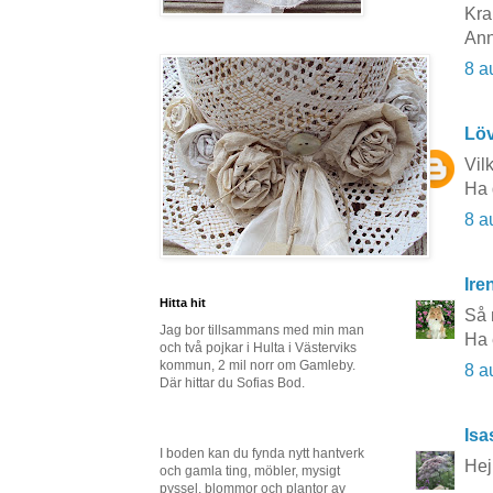
Kra
Ann
8 a
Lö
Vil
Ha 
8 a
Ire
Hitta hit
Så 
Jag bor tillsammans med min man
Ha 
och två pojkar i Hulta i Västerviks
kommun, 2 mil norr om Gamleby.
8 a
Där hittar du Sofias Bod.
Isa
I boden kan du fynda nytt hantverk
Hej
och gamla ting, möbler, mysigt
pyssel, blommor och plantor av