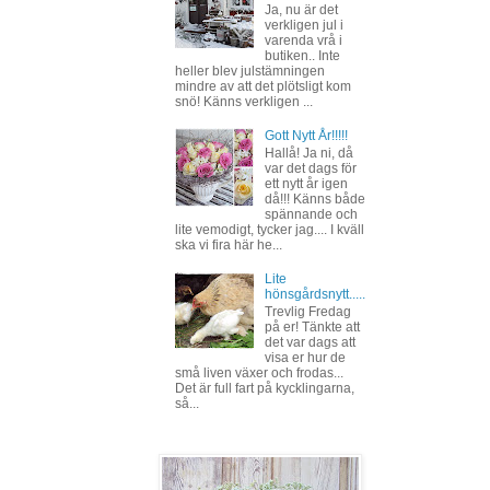
Ja, nu är det
verkligen jul i
varenda vrå i
butiken.. Inte
heller blev julstämningen
mindre av att det plötsligt kom
snö! Känns verkligen ...
Gott Nytt År!!!!!
Hallå! Ja ni, då
var det dags för
ett nytt år igen
då!!! Känns både
spännande och
lite vemodigt, tycker jag.... I kväll
ska vi fira här he...
Lite
hönsgårdsnytt.....
Trevlig Fredag
på er! Tänkte att
det var dags att
visa er hur de
små liven växer och frodas...
Det är full fart på kycklingarna,
så...