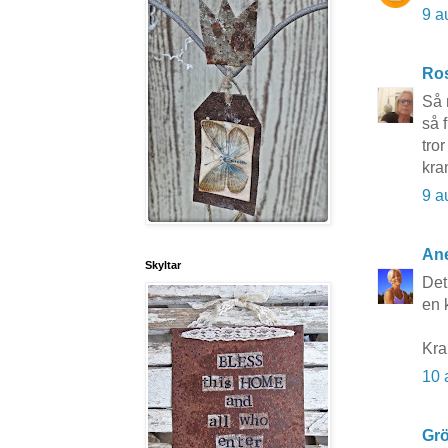
9 a
Ros
Så 
så f
tro
kra
9 a
Ane
Skyltar
Det
en k
Kr
10 
Grö