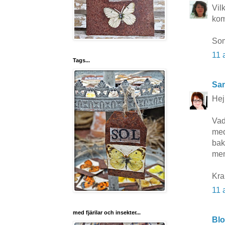
Vil
kom
Som
11 
Tags...
San
Hej
Vad
med
bak
men
Kr
11 
med fjärilar och insekter...
Bl