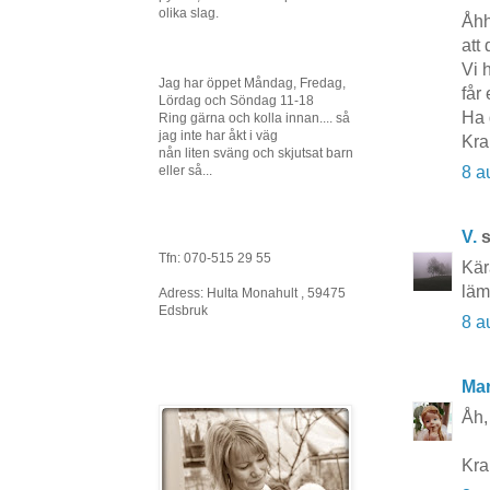
olika slag.
Åhh
att 
Vi 
Jag har öppet Måndag, Fredag,
får 
Lördag och Söndag 11-18
Ha 
Ring gärna och kolla innan.... så
jag inte har åkt i väg
Kra
nån liten sväng och skjutsat barn
8 a
eller så...
V.
s
Tfn: 070-515 29 55
Kära
läm
Adress: Hulta Monahult , 59475
Edsbruk
8 a
Mar
Åh,
Kr