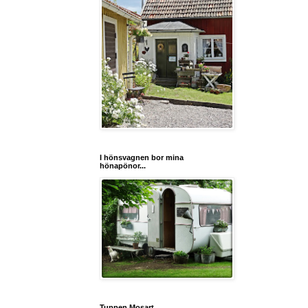
I hönsvagnen bor mina
hönapönor...
Tuppen Mosart