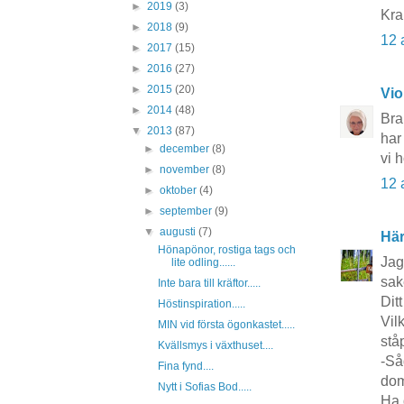
►
2019
(3)
Kra
►
2018
(9)
12 
►
2017
(15)
►
2016
(27)
►
2015
(20)
Vio
►
2014
(48)
Bra
▼
2013
(87)
har
►
december
(8)
vi 
►
november
(8)
12 
►
oktober
(4)
►
september
(9)
▼
augusti
(7)
Här
Hönapönor, rostiga tags och
Jag
lite odling......
sak
Inte bara till kräftor.....
Dit
Höstinspiration.....
Vil
MIN vid första ögonkastet.....
ståp
Kvällsmys i växthuset....
-Så
Fina fynd....
dom 
Nytt i Sofias Bod.....
Ha d