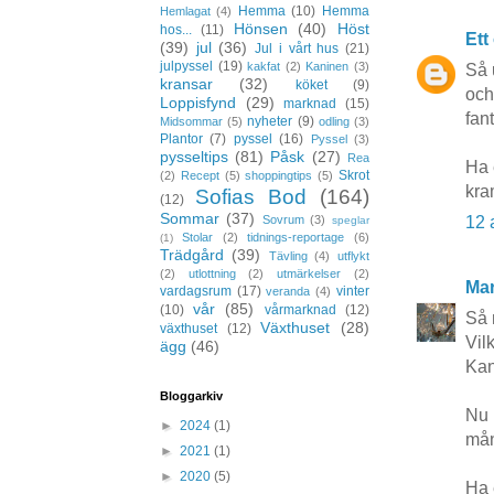
Hemma
(10)
Hemma
Hemlagat
(4)
Hönsen
(40)
Höst
hos...
(11)
Ett
(39)
jul
(36)
Jul i vårt hus
(21)
julpyssel
(19)
kakfat
(2)
Kaninen
(3)
Så 
kransar
(32)
köket
(9)
och
Loppisfynd
(29)
marknad
(15)
fan
nyheter
(9)
Midsommar
(5)
odling
(3)
Plantor
(7)
pyssel
(16)
Pyssel
(3)
pysseltips
(81)
Påsk
(27)
Rea
Ha 
Skrot
(2)
Recept
(5)
shoppingtips
(5)
kra
Sofias Bod
(164)
(12)
Sommar
(37)
12 
Sovrum
(3)
speglar
Stolar
(2)
tidnings-reportage
(6)
(1)
Trädgård
(39)
Tävling
(4)
utflykt
(2)
utlottning
(2)
utmärkelser
(2)
Mar
vardagsrum
(17)
vinter
veranda
(4)
vår
(85)
(10)
vårmarknad
(12)
Så 
Växthuset
(28)
växthuset
(12)
Vilk
ägg
(46)
Kan
Bloggarkiv
Nu 
►
2024
(1)
mån
►
2021
(1)
►
2020
(5)
Ha 