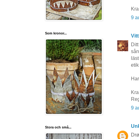
Kra
9 a
Som kronor...
Vit
Dit
sån
läs
etik
Har
Kra
Reg
9 a
Un
Stora och små...
Drø