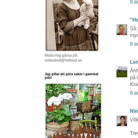
8 a
"He
Så 
mys
8 a
Maila mig gärna på :
sofiasbod@hotmail.se
Le
Åhh
Jag gillar att göra saker i gammal
på 
plåt!
Kra
8 a
Nin
Vil
Trev