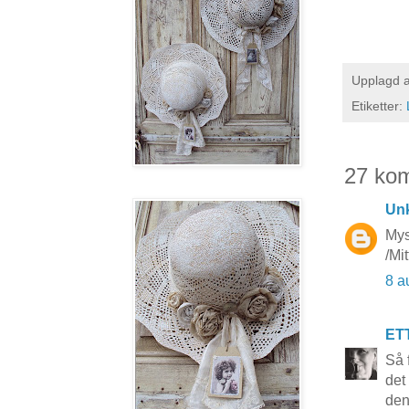
Upplagd 
Etiketter:
27 ko
Un
Mys
/Mi
8 a
ET
Så 
det
den