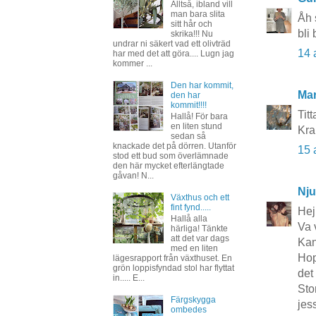
Alltså, ibland vill
man bara slita
Åh 
sitt hår och
bli
skrika!!! Nu
undrar ni säkert vad ett olivträd
14 
har med det att göra.... Lugn jag
kommer ...
Den har kommit,
Mar
den har
kommit!!!!
Titt
Hallå! För bara
en liten stund
Kra
sedan så
knackade det på dörren. Utanför
15 
stod ett bud som överlämnade
den här mycket efterlängtade
gåvan! N...
Nju
Växthus och ett
fint fynd.....
Hej
Hallå alla
Va 
härliga! Tänkte
att det var dags
Kan
med en liten
Hop
lägesrapport från växthuset. En
grön loppisfyndad stol har flyttat
det 
in..... E...
Sto
Färgskygga
jes
ombedes