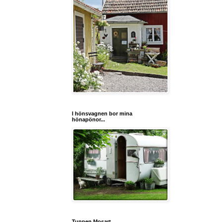
I hönsvagnen bor mina
hönapönor...
Tuppen Mosart