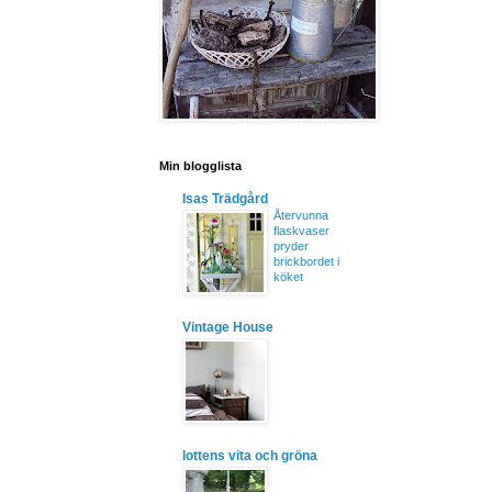
Min blogglista
Isas Trädgård
Återvunna
flaskvaser
pryder
brickbordet i
köket
Vintage House
lottens vita och gröna