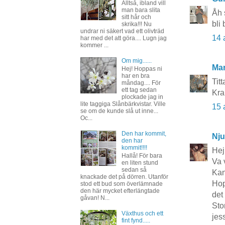
Alltså, ibland vill
man bara slita
Åh 
sitt hår och
bli
skrika!!! Nu
undrar ni säkert vad ett olivträd
14 
har med det att göra.... Lugn jag
kommer ...
Om mig......
Mar
Hej! Hoppas ni
har en bra
Titt
måndag.... För
ett tag sedan
Kra
plockade jag in
lite taggiga Slånbärkvistar. Ville
15 
se om de kunde slå ut inne...
Oc...
Den har kommit,
Nju
den har
kommit!!!!
Hej
Hallå! För bara
Va 
en liten stund
sedan så
Kan
knackade det på dörren. Utanför
Hop
stod ett bud som överlämnade
den här mycket efterlängtade
det 
gåvan! N...
Sto
Växthus och ett
jes
fint fynd.....