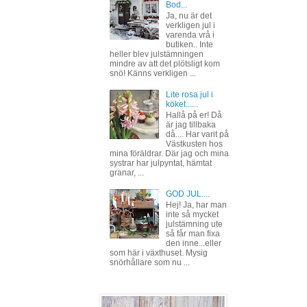
Bod...
Ja, nu är det
verkligen jul i
varenda vrå i
butiken.. Inte
heller blev julstämningen
mindre av att det plötsligt kom
snö! Känns verkligen ...
Lite rosa jul i
köket......
Hallå på er! Då
är jag tillbaka
då.... Har varit på
Västkusten hos
mina föräldrar. Där jag och mina
systrar har julpyntat, hämtat
granar, ...
GOD JUL....
Hej! Ja, har man
inte så mycket
julstämning ute
så får man fixa
den inne...eller
som här i växthuset. Mysig
snörhållare som nu ...