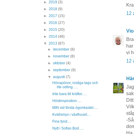
►
2019
(3)
Kra
►
2018
(9)
12 
►
2017
(15)
►
2016
(27)
►
2015
(20)
Vio
►
2014
(48)
Bra
▼
2013
(87)
har
►
december
(8)
vi 
►
november
(8)
12 
►
oktober
(4)
►
september
(9)
▼
augusti
(7)
Här
Hönapönor, rostiga tags och
Jag
lite odling......
sak
Inte bara till kräftor.....
Dit
Höstinspiration.....
Vil
MIN vid första ögonkastet.....
ståp
Kvällsmys i växthuset....
-Så
Fina fynd....
dom 
Nytt i Sofias Bod.....
Ha d