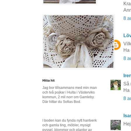
Kra
Ann
8 a
Lö
Vil
Ha 
8 a
Ire
Hitta hit
Så 
Jag bor tillsammans med min man
Ha 
och två pojkar i Hulta i Västerviks
kommun, 2 mil norr om Gamleby.
8 a
Där hittar du Sofias Bod.
Isa
I boden kan du fynda nytt hantverk
Hej
och gamla ting, möbler, mysigt
pyssel, blommor och plantor av