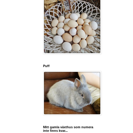
Puff
Mitt gamla växthus som numera
inte finns kvar...