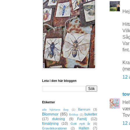
Hej
Hit
Vil
Såg
Var
fint.
Kra
(me
12 
Leta i den här bloggen
to
Helt
Etiketter
vær
Barnrum
(3)
alla hjärtans dag
(1)
Blommor
(85)
buketter
Tov
Bröllop
(1)
(17)
dukning
(9)
Familj
(12)
12 
försäljning
(10)
Gott nytt år
(6)
Hallen
(7)
Gravdekorationer
(2)