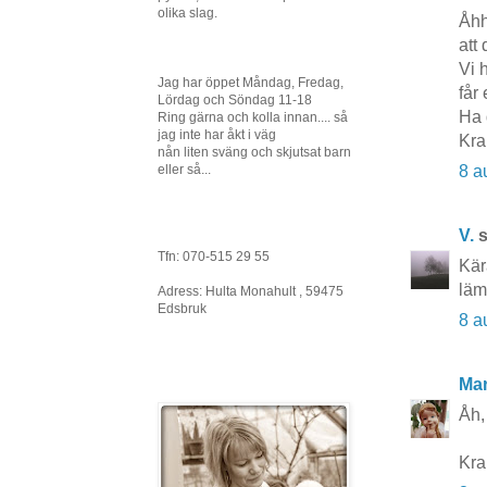
olika slag.
Åhh
att 
Vi 
Jag har öppet Måndag, Fredag,
får 
Lördag och Söndag 11-18
Ha 
Ring gärna och kolla innan.... så
jag inte har åkt i väg
Kra
nån liten sväng och skjutsat barn
8 a
eller så...
V.
s
Tfn: 070-515 29 55
Kära
läm
Adress: Hulta Monahult , 59475
Edsbruk
8 a
Mar
Åh,
Kr