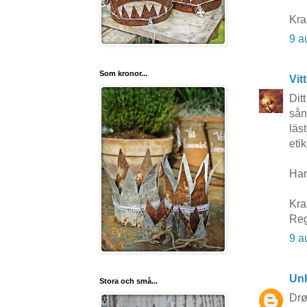
Kra
9 a
Som kronor...
Vit
Dit
sån
läs
etik
Har
Kra
Reg
9 a
Un
Stora och små...
Drø