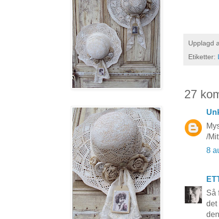
Upplagd 
Etiketter:
27 ko
Un
Mys
/Mi
8 a
ET
Så 
det
den