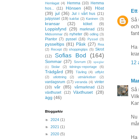
Hemma
(10)
Hemma
Hemlagat
(4)
Hönsen
(40)
Höst
hos...
(11)
Ett
(39)
jul
(36)
Jul i vårt hus
(21)
julpyssel
(19)
kakfat
(2)
Kaninen
(3)
Så 
kransar
(32)
köket
(9)
och
Loppisfynd
(29)
marknad
(15)
fan
nyheter
(9)
Midsommar
(5)
odling
(3)
Plantor
(7)
pyssel
(16)
Pyssel
(3)
pysseltips
(81)
Påsk
(27)
Rea
Ha 
Skrot
(2)
Recept
(5)
shoppingtips
(5)
kra
Sofias Bod
(164)
(12)
Sommar
(37)
12 
Sovrum
(3)
speglar
Stolar
(2)
tidnings-reportage
(6)
(1)
Trädgård
(39)
Tävling
(4)
utflykt
(2)
utlottning
(2)
utmärkelser
(2)
Mar
vardagsrum
(17)
vinter
veranda
(4)
vår
(85)
(10)
vårmarknad
(12)
Så 
Växthuset
(28)
växthuset
(12)
Vilk
ägg
(46)
Kan
Bloggarkiv
Nu 
►
2024
(1)
mån
►
2021
(1)
►
2020
(5)
Ha 