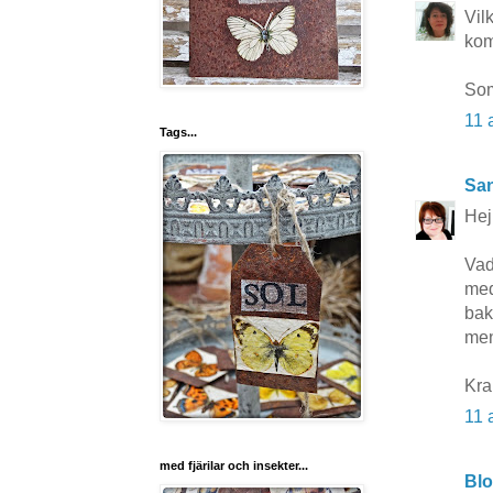
Vil
kom
Som
11 
Tags...
San
Hej
Vad
med
bak
men
Kr
11 
med fjärilar och insekter...
Bl