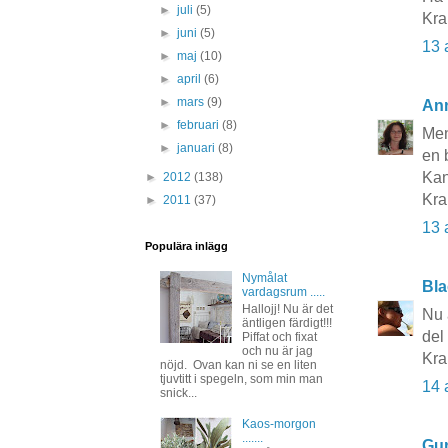
►
juli
(5)
Kra
►
juni
(5)
13 
►
maj
(10)
►
april
(6)
►
mars
(9)
An
►
februari
(8)
Men
►
januari
(8)
en 
Kan
►
2012
(138)
Kr
►
2011
(37)
13 
Populära inlägg
Nymålat
Bla
vardagsrum .....
Hallojj! Nu är det
Nu 
äntligen färdigt!!!
del 
Piffat och fixat
och nu är jag
Kra
nöjd. Ovan kan ni se en liten
tjuvtitt i spegeln, som min man
14 
snick...
Kaos-morgon
.......
Gun