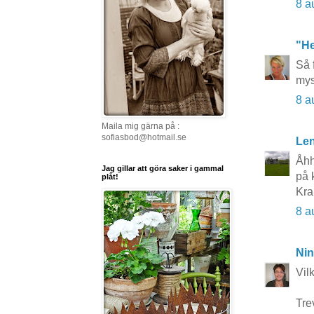
8 a
"He
Så 
mys
8 a
Maila mig gärna på :
sofiasbod@hotmail.se
Le
Åhh
Jag gillar att göra saker i gammal
på 
plåt!
Kra
8 a
Nin
Vil
Trev