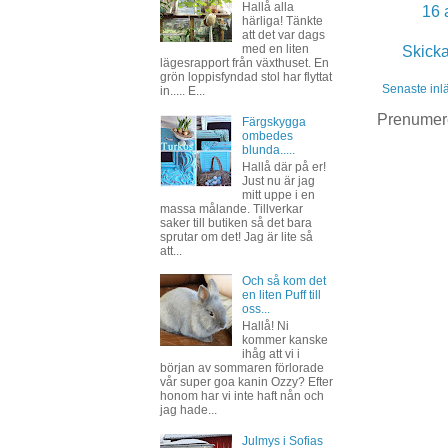
Hallå alla
16 
härliga! Tänkte
att det var dags
med en liten
Skick
lägesrapport från växthuset. En
grön loppisfyndad stol har flyttat
Senaste inl
in..... E...
Prenumer
Färgskygga
ombedes
blunda.....
Hallå där på er!
Just nu är jag
mitt uppe i en
massa målande. Tillverkar
saker till butiken så det bara
sprutar om det! Jag är lite så
att...
Och så kom det
en liten Puff till
oss...
Hallå! Ni
kommer kanske
ihåg att vi i
början av sommaren förlorade
vår super goa kanin Ozzy? Efter
honom har vi inte haft nån och
jag hade...
Julmys i Sofias