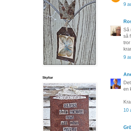
9 a
Ros
Så 
så f
tro
kra
9 a
Ane
Skyltar
Det
en k
Kr
10 
Grö