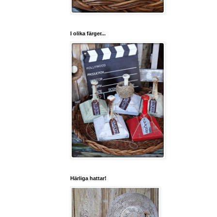
I olika färger...
Härliga hattar!