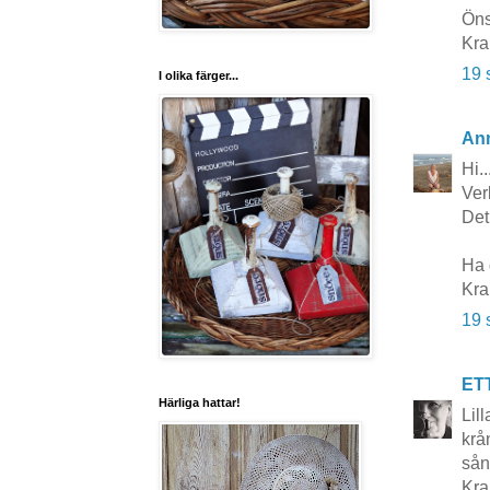
Öns
Kra
19 
I olika färger...
Ann
Hi.
Verk
Det 
Ha 
Kra
19 
ET
Härliga hattar!
Lill
krå
sån
Kra