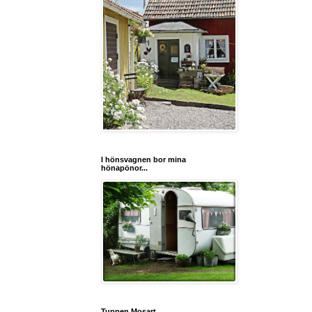
I hönsvagnen bor mina
hönapönor...
Tuppen Mosart