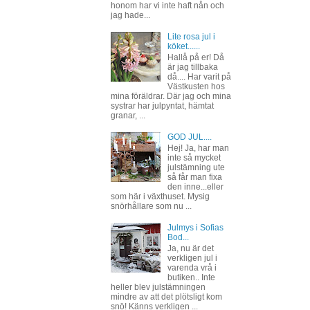
honom har vi inte haft nån och
jag hade...
Lite rosa jul i
köket......
Hallå på er! Då
är jag tillbaka
då.... Har varit på
Västkusten hos
mina föräldrar. Där jag och mina
systrar har julpyntat, hämtat
granar, ...
GOD JUL....
Hej! Ja, har man
inte så mycket
julstämning ute
så får man fixa
den inne...eller
som här i växthuset. Mysig
snörhållare som nu ...
Julmys i Sofias
Bod...
Ja, nu är det
verkligen jul i
varenda vrå i
butiken.. Inte
heller blev julstämningen
mindre av att det plötsligt kom
snö! Känns verkligen ...