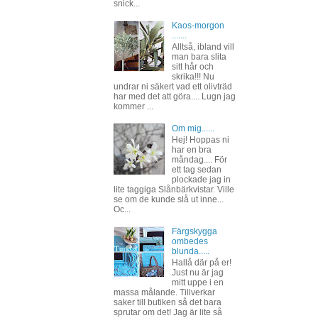
snick...
Kaos-morgon
.......
Alltså, ibland vill
man bara slita
sitt hår och
skrika!!! Nu
undrar ni säkert vad ett olivträd
har med det att göra.... Lugn jag
kommer ...
Om mig......
Hej! Hoppas ni
har en bra
måndag.... För
ett tag sedan
plockade jag in
lite taggiga Slånbärkvistar. Ville
se om de kunde slå ut inne...
Oc...
Färgskygga
ombedes
blunda.....
Hallå där på er!
Just nu är jag
mitt uppe i en
massa målande. Tillverkar
saker till butiken så det bara
sprutar om det! Jag är lite så