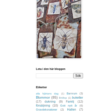
Leta i den här bloggen
Etiketter
Barnrum
(3)
alla hjärtans dag
(1)
Blommor
(85)
buketter
Bröllop
(1)
(17)
dukning
(9)
Familj
(12)
försäljning
(10)
Gott nytt år
(6)
Hallen
(7)
Gravdekorationer
(2)