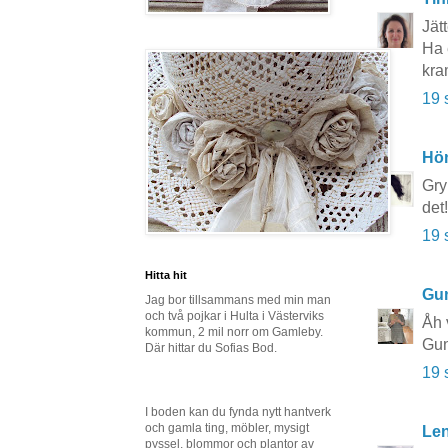
Jätt
Ha 
kra
19 
Hö
Gry
det!
19 
Hitta hit
Gun
Jag bor tillsammans med min man
och två pojkar i Hulta i Västerviks
Åh 
kommun, 2 mil norr om Gamleby.
Gun
Där hittar du Sofias Bod.
19 
I boden kan du fynda nytt hantverk
och gamla ting, möbler, mysigt
Le
pyssel, blommor och plantor av