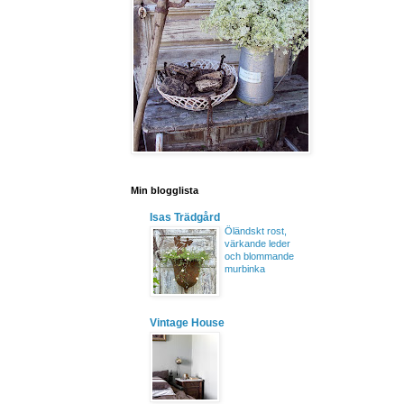
Min blogglista
Isas Trädgård
Öländskt rost,
värkande leder
och blommande
murbinka
Vintage House