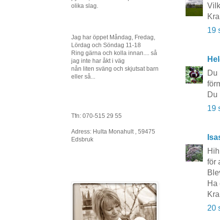
Vilk
olika slag.
Kra
19 
Jag har öppet Måndag, Fredag,
Lördag och Söndag 11-18
Ring gärna och kolla innan.... så
Hel
jag inte har åkt i väg
nån liten sväng och skjutsat barn
Du 
eller så...
förm
Du 
19 
Tfn: 070-515 29 55
Adress: Hulta Monahult , 59475
Isa
Edsbruk
Hih
för 
Blev
Ha 
Kra
20 