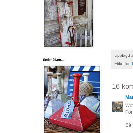
Upplagd 
Snörhållare....
Etiketter:
16 ko
Mar
Wow
Förs
Så f