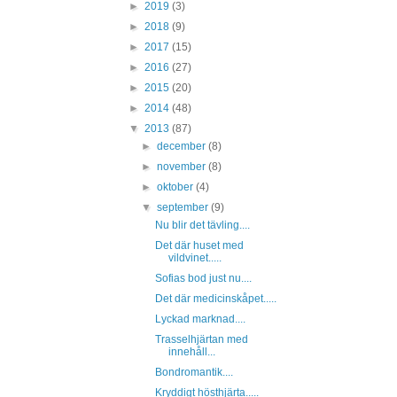
►
2019
(3)
►
2018
(9)
►
2017
(15)
►
2016
(27)
►
2015
(20)
►
2014
(48)
▼
2013
(87)
►
december
(8)
►
november
(8)
►
oktober
(4)
▼
september
(9)
Nu blir det tävling....
Det där huset med
vildvinet.....
Sofias bod just nu....
Det där medicinskåpet.....
Lyckad marknad....
Trasselhjärtan med
innehåll...
Bondromantik....
Kryddigt hösthjärta.....