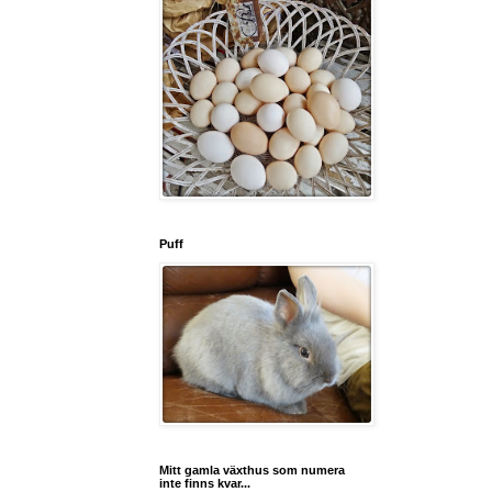
Puff
Mitt gamla växthus som numera
inte finns kvar...