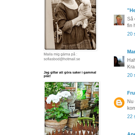
"He
Så 
fin
20 
Mar
Maila mig gärna på :
sofiasbod@hotmail.se
Hah
Kra
Jag gillar att göra saker i gammal
20 
plåt!
Fru
Nu 
kom
22 
Ane