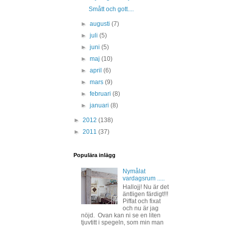
Smått och gott....
►
augusti
(7)
►
juli
(5)
►
juni
(5)
►
maj
(10)
►
april
(6)
►
mars
(9)
►
februari
(8)
►
januari
(8)
►
2012
(138)
►
2011
(37)
Populära inlägg
Nymålat
vardagsrum .....
Hallojj! Nu är det
äntligen färdigt!!!
Piffat och fixat
och nu är jag
nöjd. Ovan kan ni se en liten
tjuvtitt i spegeln, som min man