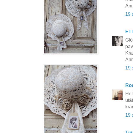
Ann
19 
ET
Glö
pav
Kra
Ann
19 
Ros
Hel
utåt
kra
19 
Tin