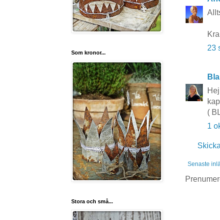
All
Kra
23 
Som kronor...
Bla
Hej
kap
( B
1 o
Skick
Senaste inl
Prenumer
Stora och små...