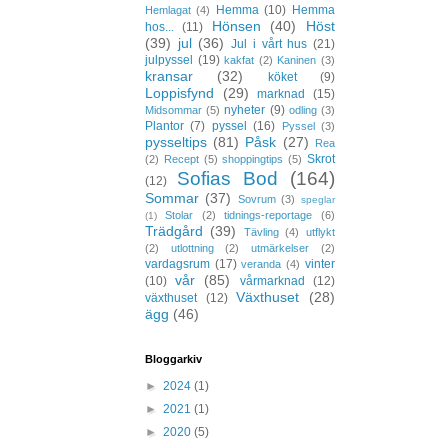
Hemma
(10)
Hemma
Hemlagat
(4)
Hönsen
(40)
Höst
hos...
(11)
(39)
jul
(36)
Jul i vårt hus
(21)
julpyssel
(19)
kakfat
(2)
Kaninen
(3)
kransar
(32)
köket
(9)
Loppisfynd
(29)
marknad
(15)
nyheter
(9)
Midsommar
(5)
odling
(3)
Plantor
(7)
pyssel
(16)
Pyssel
(3)
pysseltips
(81)
Påsk
(27)
Rea
Skrot
(2)
Recept
(5)
shoppingtips
(5)
Sofias Bod
(164)
(12)
Sommar
(37)
Sovrum
(3)
speglar
Stolar
(2)
tidnings-reportage
(6)
(1)
Trädgård
(39)
Tävling
(4)
utflykt
(2)
utlottning
(2)
utmärkelser
(2)
vardagsrum
(17)
vinter
veranda
(4)
vår
(85)
(10)
vårmarknad
(12)
Växthuset
(28)
växthuset
(12)
ägg
(46)
Bloggarkiv
►
2024
(1)
►
2021
(1)
►
2020
(5)