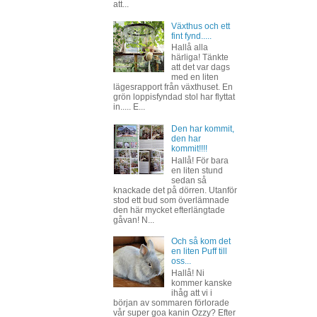
att...
Växthus och ett
fint fynd.....
Hallå alla
härliga! Tänkte
att det var dags
med en liten
lägesrapport från växthuset. En
grön loppisfyndad stol har flyttat
in..... E...
Den har kommit,
den har
kommit!!!!
Hallå! För bara
en liten stund
sedan så
knackade det på dörren. Utanför
stod ett bud som överlämnade
den här mycket efterlängtade
gåvan! N...
Och så kom det
en liten Puff till
oss...
Hallå! Ni
kommer kanske
ihåg att vi i
början av sommaren förlorade
vår super goa kanin Ozzy? Efter