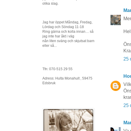
olika slag.
Mar
Men
Jag har öppet Måndag, Fredag,
Lördag och Söndag 11-18
Hel
Ring gärna och kolla innan.... så
jag inte har åkt i väg
nån liten sväng och skjutsat barn
Öns
eller så...
Kra
25 
Tfn: 070-515 29 55
Hou
Adress: Hulta Monahult , 59475
Edsbruk
Vilk
Öns
kra
25 
Mar
Va 