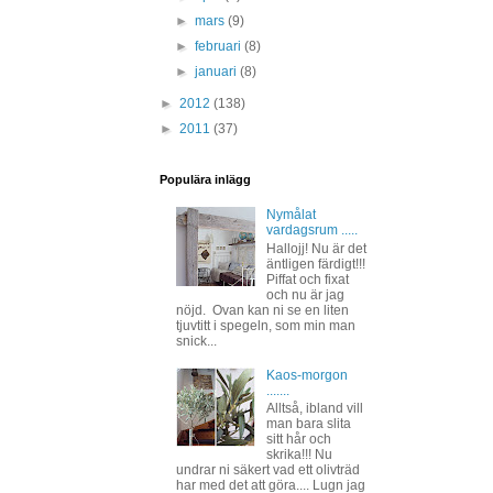
►
mars
(9)
►
februari
(8)
►
januari
(8)
►
2012
(138)
►
2011
(37)
Populära inlägg
Nymålat
vardagsrum .....
Hallojj! Nu är det
äntligen färdigt!!!
Piffat och fixat
och nu är jag
nöjd. Ovan kan ni se en liten
tjuvtitt i spegeln, som min man
snick...
Kaos-morgon
.......
Alltså, ibland vill
man bara slita
sitt hår och
skrika!!! Nu
undrar ni säkert vad ett olivträd
har med det att göra.... Lugn jag