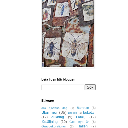
Leta i den här bloggen
Etiketter
Barnrum
(3)
alla hjärtans dag
(1)
Blommor
(85)
buketter
Bröllop
(1)
(17)
dukning
(9)
Familj
(12)
försäljning
(10)
Gott nytt år
(6)
Hallen
(7)
Gravdekorationer
(2)