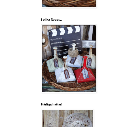
I olika färger...
Härliga hattar!