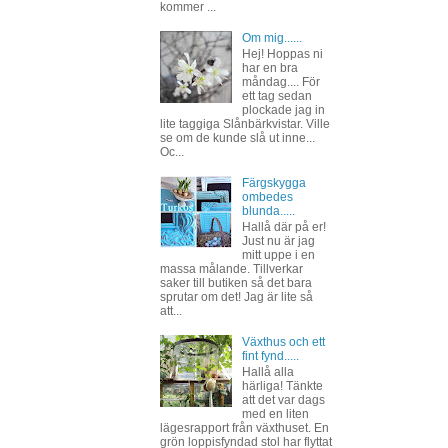
kommer ...
Om mig......
Hej! Hoppas ni
har en bra
måndag.... För
ett tag sedan
plockade jag in
lite taggiga Slånbärkvistar. Ville
se om de kunde slå ut inne...
Oc...
Färgskygga
ombedes
blunda.....
Hallå där på er!
Just nu är jag
mitt uppe i en
massa målande. Tillverkar
saker till butiken så det bara
sprutar om det! Jag är lite så
att...
Växthus och ett
fint fynd.....
Hallå alla
härliga! Tänkte
att det var dags
med en liten
lägesrapport från växthuset. En
grön loppisfyndad stol har flyttat