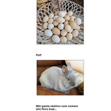
Puff
Mitt gamla växthus som numera
inte finns kvar...