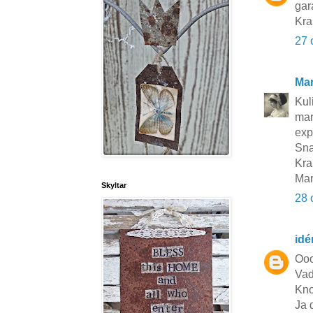
gar
Kr
27 
Mar
Kul
mar
exp
Sna
Kr
Mar
Skyltar
28 
idé
Ooo
Vad
Kno
Ja 