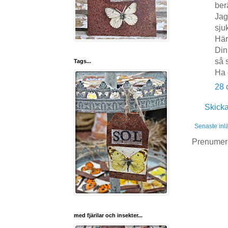
berä
Jag
sju
Här
Din
så 
Tags...
Ha 
28 
Skick
Senaste inl
Prenumer
med fjärilar och insekter...