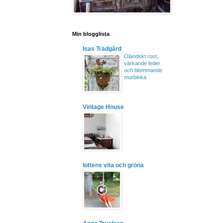
Min blogglista
Isas Trädgård
Öländskt rost,
värkande leder
och blommande
murbinka
Vintage House
lottens vita och gröna