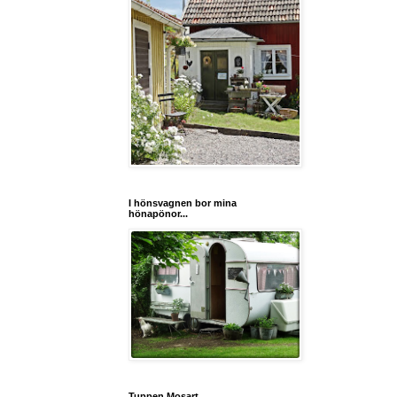
I hönsvagnen bor mina
hönapönor...
Tuppen Mosart