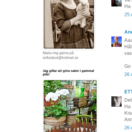
Ha 
25 
Ane
Aaa
Hål
vass
Maila mig gärna på :
sofiasbod@hotmail.se
Go 
Jag gillar att göra saker i gammal
26 
plåt!
ET
Det
Ha 
Kra
Ann
26 