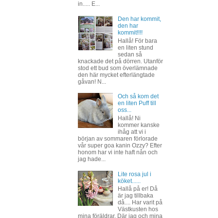
in..... E...
Den har kommit,
den har
kommit!!!!
Hallå! För bara
en liten stund
sedan så
knackade det på dörren. Utanför
stod ett bud som överlämnade
den här mycket efterlängtade
gåvan! N...
Och så kom det
en liten Puff till
oss...
Hallå! Ni
kommer kanske
ihåg att vi i
början av sommaren förlorade
vår super goa kanin Ozzy? Efter
honom har vi inte haft nån och
jag hade...
Lite rosa jul i
köket......
Hallå på er! Då
är jag tillbaka
då.... Har varit på
Västkusten hos
mina föräldrar. Där jag och mina