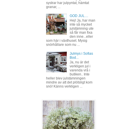
systrar har julpyntat, hämtat
granar, ...
GOD JUL....
Hej! Ja, har man
inte så mycket
julstämning ute
så får man fixa
den inne...eller
som här i växthuset. Mysig
snörhållare som nu ...
Julmys i Sofias
Bod...
Ja, nu är det
verkligen jul i
varenda vrå i
butiken.. Inte
heller blev julstämningen
mindre av att det plötsligt kom
snö! Känns verkligen ...