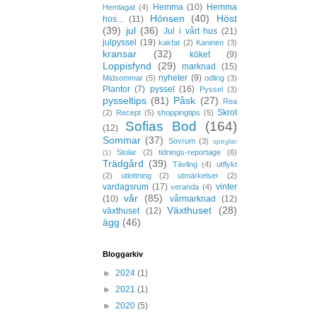
Hemma
(10)
Hemma
Hemlagat
(4)
Hönsen
(40)
Höst
hos...
(11)
(39)
jul
(36)
Jul i vårt hus
(21)
julpyssel
(19)
kakfat
(2)
Kaninen
(3)
kransar
(32)
köket
(9)
Loppisfynd
(29)
marknad
(15)
nyheter
(9)
Midsommar
(5)
odling
(3)
Plantor
(7)
pyssel
(16)
Pyssel
(3)
pysseltips
(81)
Påsk
(27)
Rea
Skrot
(2)
Recept
(5)
shoppingtips
(5)
Sofias Bod
(164)
(12)
Sommar
(37)
Sovrum
(3)
speglar
Stolar
(2)
tidnings-reportage
(6)
(1)
Trädgård
(39)
Tävling
(4)
utflykt
(2)
utlottning
(2)
utmärkelser
(2)
vardagsrum
(17)
vinter
veranda
(4)
vår
(85)
(10)
vårmarknad
(12)
Växthuset
(28)
växthuset
(12)
ägg
(46)
Bloggarkiv
►
2024
(1)
►
2021
(1)
►
2020
(5)