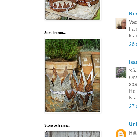
Ros
Vad 
ha 
Som kronor...
kra
26 
Isa
Såå
Öns
spa
Ha 
Kra
27 
Un
Stora och små...
Hit