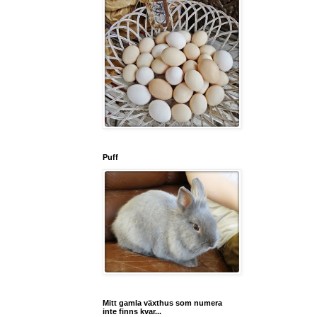
Puff
Mitt gamla växthus som numera
inte finns kvar...