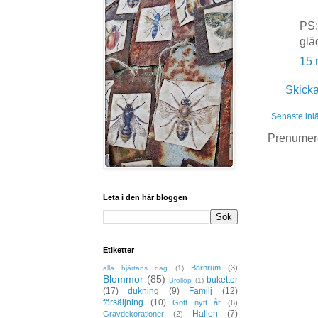
PS:
glä
15 
Skick
Senaste inl
Prenumer
Leta i den här bloggen
Etiketter
Barnrum
(3)
alla hjärtans dag
(1)
Blommor
(85)
buketter
Bröllop
(1)
(17)
dukning
(9)
Familj
(12)
försäljning
(10)
Gott nytt år
(6)
Hallen
(7)
Gravdekorationer
(2)