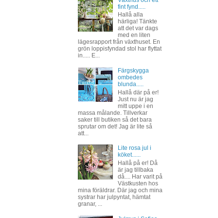
Växthus och ett
fint fynd.....
Hallå alla
härliga! Tänkte
att det var dags
med en liten
lägesrapport från växthuset. En
grön loppisfyndad stol har flyttat
in..... E...
Färgskygga
ombedes
blunda.....
Hallå där på er!
Just nu är jag
mitt uppe i en
massa målande. Tillverkar
saker till butiken så det bara
sprutar om det! Jag är lite så
att...
Lite rosa jul i
köket......
Hallå på er! Då
är jag tillbaka
då.... Har varit på
Västkusten hos
mina föräldrar. Där jag och mina
systrar har julpyntat, hämtat
granar, ...