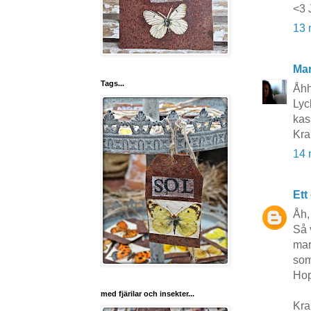
<3 
13 
Mar
Tags...
Åhhh
Lyc
kas
Kra
14 
Ett
Åh,
Så 
mar
som
Hop
med fjärilar och insekter...
Kra