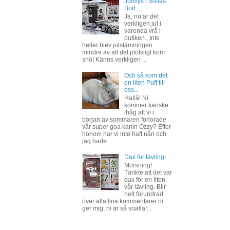
Julmys i Sofias
Bod...
Ja, nu är det
verkligen jul i
varenda vrå i
butiken.. Inte
heller blev julstämningen
mindre av att det plötsligt kom
snö! Känns verkligen ...
Och så kom det
en liten Puff till
oss...
Hallå! Ni
kommer kanske
ihåg att vi i
början av sommaren förlorade
vår super goa kanin Ozzy? Efter
honom har vi inte haft nån och
jag hade...
Dax för tävling!
Morsning!
Tänkte att det var
dax för en liten
vår-tävling. Blir
helt förundrad
över alla fina kommentarer ni
ger mig, ni är så snälla!...