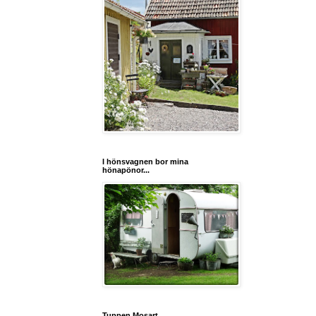
I hönsvagnen bor mina
hönapönor...
Tuppen Mosart