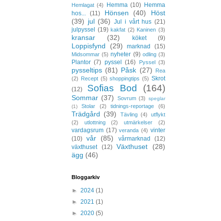
Hemma
(10)
Hemma
Hemlagat
(4)
Hönsen
(40)
Höst
hos...
(11)
(39)
jul
(36)
Jul i vårt hus
(21)
julpyssel
(19)
kakfat
(2)
Kaninen
(3)
kransar
(32)
köket
(9)
Loppisfynd
(29)
marknad
(15)
nyheter
(9)
Midsommar
(5)
odling
(3)
Plantor
(7)
pyssel
(16)
Pyssel
(3)
pysseltips
(81)
Påsk
(27)
Rea
Skrot
(2)
Recept
(5)
shoppingtips
(5)
Sofias Bod
(164)
(12)
Sommar
(37)
Sovrum
(3)
speglar
Stolar
(2)
tidnings-reportage
(6)
(1)
Trädgård
(39)
Tävling
(4)
utflykt
(2)
utlottning
(2)
utmärkelser
(2)
vardagsrum
(17)
vinter
veranda
(4)
vår
(85)
(10)
vårmarknad
(12)
Växthuset
(28)
växthuset
(12)
ägg
(46)
Bloggarkiv
►
2024
(1)
►
2021
(1)
►
2020
(5)