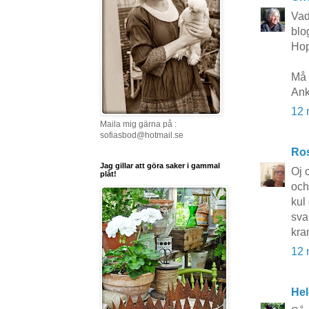
Vad
blo
Hop
Må 
Ank
12 
Maila mig gärna på :
sofiasbod@hotmail.se
Ros
Jag gillar att göra saker i gammal
Oj 
plåt!
och 
kul
sva
kra
12 
Hel