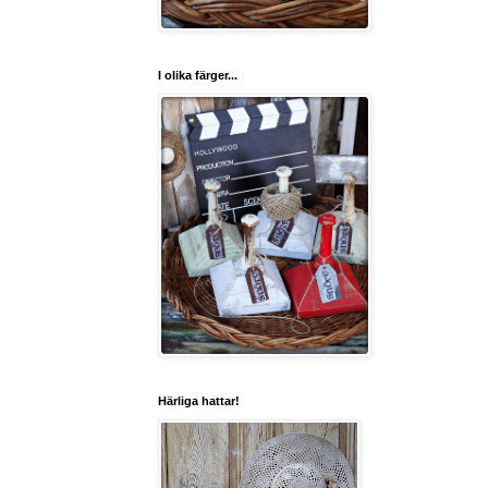
I olika färger...
Härliga hattar!