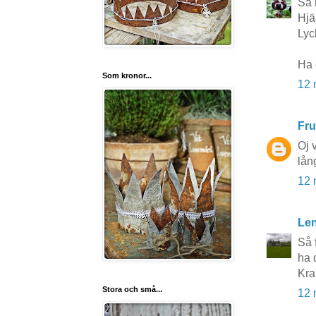
Så 
Hjä
Lyc
Ha 
Som kronor...
12 
Fru
Oj 
lång
12 
Le
Så f
ha d
Kra
Stora och små...
12 