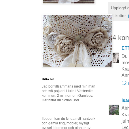
Upplagd 
Etiketter:
14 ko
ET
Du 
mos
Kra
Ann
Hitta hit
12 
Jag bor tillsammans med min man
och två pojkar i Hulta i Västerviks
kommun, 2 mil norr om Gamleby.
Isa
Där hittar du Sofias Bod.
Åhh
Kra
I boden kan du fynda nytt hantverk
jul
och gamla ting, möbler, mysigt
Lyck
pyssel, blommor och plantor av