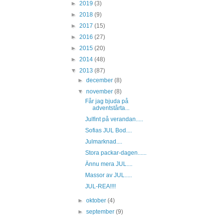
►
2019
(3)
►
2018
(9)
►
2017
(15)
►
2016
(27)
►
2015
(20)
►
2014
(48)
▼
2013
(87)
►
december
(8)
▼
november
(8)
Får jag bjuda på
adventstårta...
Julfint på verandan.....
Sofias JUL Bod....
Julmarknad....
Stora packar-dagen......
Ännu mera JUL....
Massor av JUL.....
JUL-REA!!!!
►
oktober
(4)
►
september
(9)