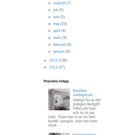
►
augusti
(7)
►
juli
(5)
►
juni
(5)
►
maj
(10)
►
april
(6)
►
mars
(9)
►
februari
(8)
►
januari
(8)
►
2012
(138)
►
2011
(37)
Populära inlägg
Nymålat
vardagsrum .....
Hallojj! Nu är det
äntligen färdigt!!!
Piffat och fixat
och nu är jag
nöjd. Ovan kan ni se en liten
tjuvtitt i spegeln, som min man
snick...
Kaos-morgon