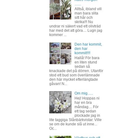
.......
Alltså, ibland vill
man bara slita
sitt hår och
skrika!!! Nu
undrar ni säkert vad ett olivträd
har med det att göra.... Lugn jag
kommer ...
Den har kommit,
den har
kommit!!!!
Hallå! För bara
en liten stund
sedan så
knackade det på dörren. Utanför
stod ett bud som överlämnade
den här mycket efterlängtade
gåvan! N...
Om mig......
Hej! Hoppas ni
har en bra
måndag.... För
ett tag sedan
plockade jag in
lite taggiga Slånbärkvistar. Ville
se om de kunde slå ut inne...
Oc...