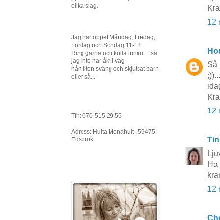
olika slag.
Kra
12 
Jag har öppet Måndag, Fredag,
Lördag och Söndag 11-18
Hou
Ring gärna och kolla innan.... så
jag inte har åkt i väg
Så 
nån liten sväng och skjutsat barn
;))
eller så...
idag
Kra
12 
Tfn: 070-515 29 55
Adress: Hulta Monahult , 59475
Tin
Edsbruk
Lju
Ha 
kra
12 
Cho