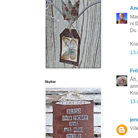
Ane
Mar
ni 
Du 
Kra
13 
Frö
Åh,
Skyltar
ann
Kra
13 
jen
Vil