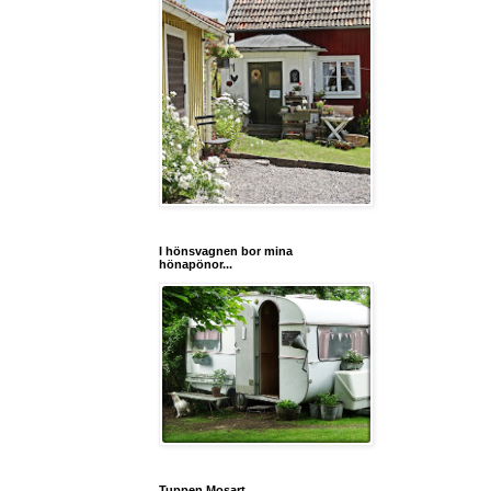
I hönsvagnen bor mina
hönapönor...
Tuppen Mosart