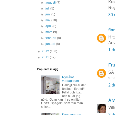
Kra
►
augusti
(7)
Reg
►
juli
(5)
30 
►
juni
(5)
►
maj
(10)
►
april
(6)
fin
►
mars
(9)
Hit
►
februari
(8)
Adv
►
januari
(8)
1 d
►
2012
(138)
►
2011
(37)
Fru
Populära inlägg
SÅ 
Nymålat
sit
vardagsrum .....
2 d
Hallojj! Nu är det
äntligen färdigt!!!
Piffat och fixat
och nu är jag
nöjd. Ovan kan ni se en liten
Alvi
tjuvtitt i spegeln, som min man
snick...
Vilk
3 d
Kaos-morgon