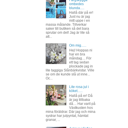
Färgskygga
ombedes
blunda.....
Hallå där på er!
Just nu är jag
mitt uppe i en
massa målande. Tillverkar
saker till butiken så det bara
sprutar om det! Jag är lite så
att...
Om mig......
Hej! Hoppas ni
har en bra
måndag.... För
ett tag sedan
plockade jag in
lite taggiga Slånbärkvistar. Ville
se om de kunde slå ut inne...
Oc...
Lite rosa jul i
köket......
Hallå på er! Då
är jag tillbaka
då.... Har varit på
Västkusten hos
mina föräldrar. Där jag och mina
systrar har julpyntat, hämtat
granar, ...