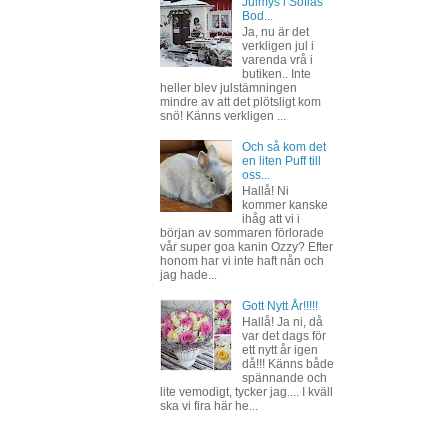
Julmys i Sofias
Bod...
Ja, nu är det
verkligen jul i
varenda vrå i
butiken.. Inte
heller blev julstämningen
mindre av att det plötsligt kom
snö! Känns verkligen ...
Och så kom det
en liten Puff till
oss...
Hallå! Ni
kommer kanske
ihåg att vi i
början av sommaren förlorade
vår super goa kanin Ozzy? Efter
honom har vi inte haft nån och
jag hade...
Gott Nytt År!!!!!
Hallå! Ja ni, då
var det dags för
ett nytt år igen
då!!! Känns både
spännande och
lite vemodigt, tycker jag.... I kväll
ska vi fira här he...