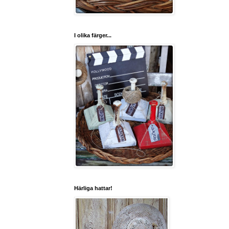
I olika färger...
Härliga hattar!