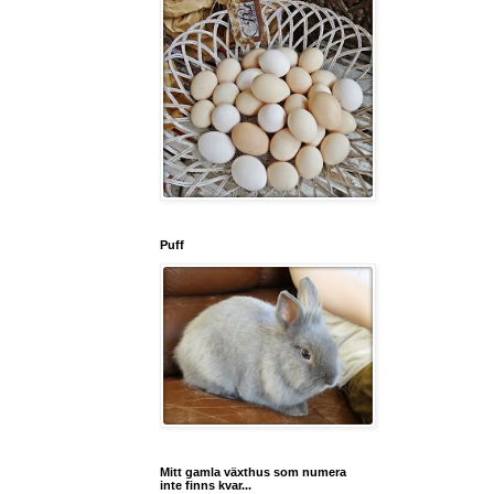
Puff
Mitt gamla växthus som numera
inte finns kvar...