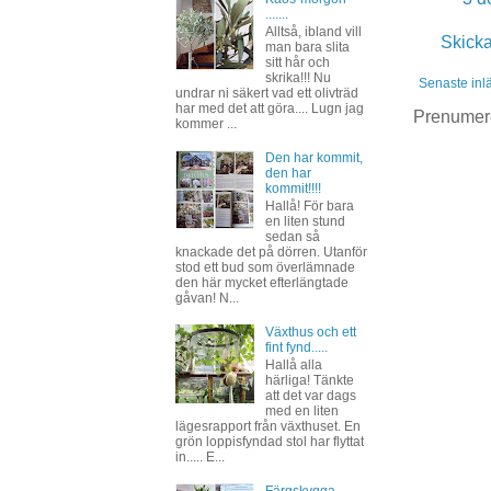
.......
Alltså, ibland vill
Skick
man bara slita
sitt hår och
skrika!!! Nu
Senaste inl
undrar ni säkert vad ett olivträd
har med det att göra.... Lugn jag
Prenumer
kommer ...
Den har kommit,
den har
kommit!!!!
Hallå! För bara
en liten stund
sedan så
knackade det på dörren. Utanför
stod ett bud som överlämnade
den här mycket efterlängtade
gåvan! N...
Växthus och ett
fint fynd.....
Hallå alla
härliga! Tänkte
att det var dags
med en liten
lägesrapport från växthuset. En
grön loppisfyndad stol har flyttat
in..... E...