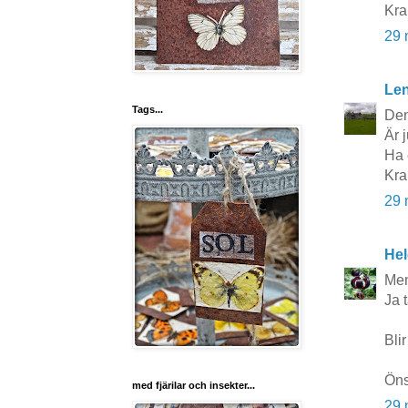
Kra
29 
Le
Tags...
Den
Är j
Ha 
Kra
29 
Hel
Men
Ja 
Bli
Öns
med fjärilar och insekter...
29 