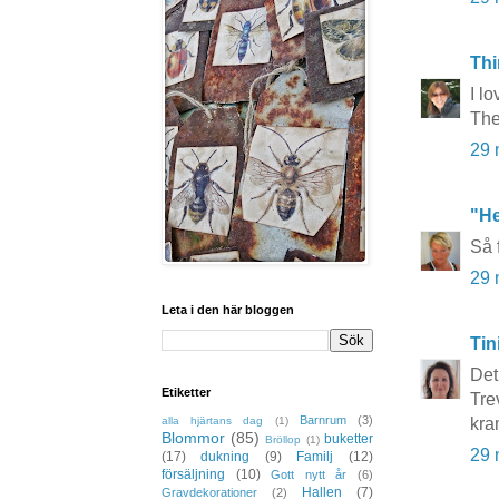
Thi
I l
The
29 
"He
Så 
29 
Leta i den här bloggen
Tin
Det
Etiketter
Tre
Barnrum
(3)
kra
alla hjärtans dag
(1)
Blommor
(85)
buketter
Bröllop
(1)
29 
(17)
dukning
(9)
Familj
(12)
försäljning
(10)
Gott nytt år
(6)
Hallen
(7)
Gravdekorationer
(2)