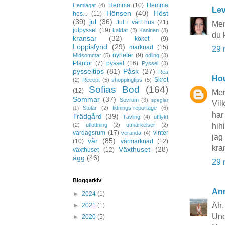
Hemma
(10)
Hemma
Hemlagat
(4)
Lev
Hönsen
(40)
Höst
hos...
(11)
(39)
jul
(36)
Jul i vårt hus
(21)
Men
julpyssel
(19)
kakfat
(2)
Kaninen
(3)
du 
kransar
(32)
köket
(9)
Loppisfynd
(29)
marknad
(15)
29 
nyheter
(9)
Midsommar
(5)
odling
(3)
Plantor
(7)
pyssel
(16)
Pyssel
(3)
pysseltips
(81)
Påsk
(27)
Rea
Hou
Skrot
(2)
Recept
(5)
shoppingtips
(5)
Sofias Bod
(164)
(12)
Men
Sommar
(37)
Sovrum
(3)
speglar
Vil
Stolar
(2)
tidnings-reportage
(6)
(1)
har
Trädgård
(39)
Tävling
(4)
utflykt
hihi
(2)
utlottning
(2)
utmärkelser
(2)
vardagsrum
(17)
vinter
veranda
(4)
jag
vår
(85)
(10)
vårmarknad
(12)
kram
Växthuset
(28)
växthuset
(12)
ägg
(46)
29 
Bloggarkiv
Ann
►
2024
(1)
Åh,
►
2021
(1)
Unde
►
2020
(5)