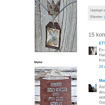
Upplagd 
Etiketter:
15 ko
ET
En 
Har 
Kr
Skyltar
29 
Mar
Åhh
din
skit
Öns