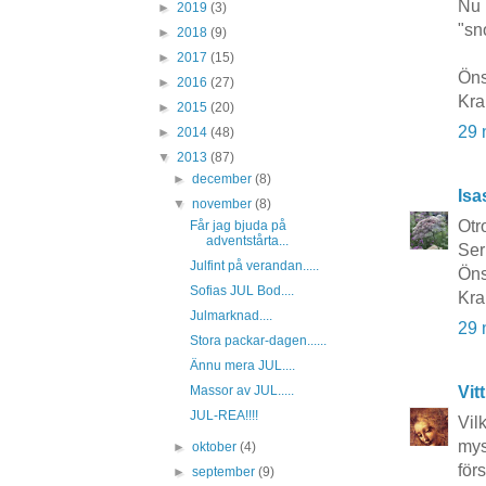
Nu b
►
2019
(3)
"sn
►
2018
(9)
►
2017
(15)
Öns
►
2016
(27)
Kra
►
2015
(20)
29 
►
2014
(48)
▼
2013
(87)
►
december
(8)
Isa
▼
november
(8)
Otro
Får jag bjuda på
adventstårta...
Ser
Julfint på verandan.....
Öns
Sofias JUL Bod....
Kra
Julmarknad....
29 
Stora packar-dagen......
Ännu mera JUL....
Vit
Massor av JUL.....
JUL-REA!!!!
Vilk
mys
►
oktober
(4)
för
►
september
(9)