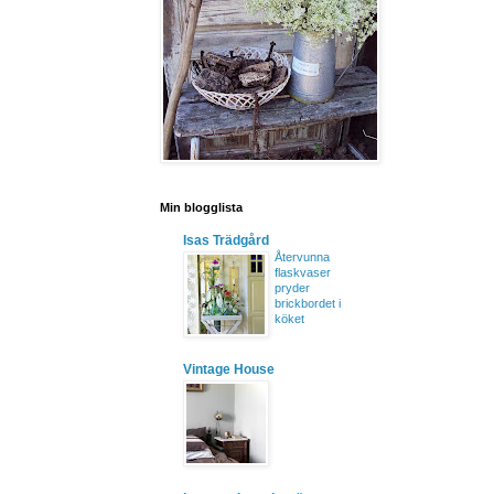
Min blogglista
Isas Trädgård
Återvunna
flaskvaser
pryder
brickbordet i
köket
Vintage House