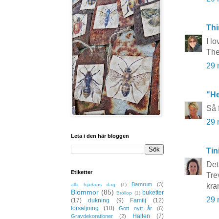
Thi
I l
The
29 
"He
Så 
29 
Leta i den här bloggen
Tin
Det
Etiketter
Tre
Barnrum
(3)
kra
alla hjärtans dag
(1)
Blommor
(85)
buketter
Bröllop
(1)
29 
(17)
dukning
(9)
Familj
(12)
försäljning
(10)
Gott nytt år
(6)
Hallen
(7)
Gravdekorationer
(2)