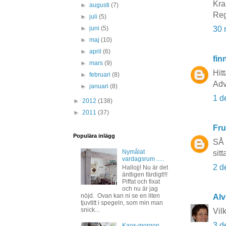
Kra
►
augusti
(7)
Reg
►
juli
(5)
30 
►
juni
(5)
►
maj
(10)
►
april
(6)
fin
►
mars
(9)
Hit
►
februari
(8)
Adv
►
januari
(8)
1 d
►
2012
(138)
►
2011
(37)
Fru
Populära inlägg
SÅ 
Nymålat
sit
vardagsrum .....
2 d
Hallojj! Nu är det
äntligen färdigt!!!
Piffat och fixat
och nu är jag
nöjd. Ovan kan ni se en liten
Alvi
tjuvtitt i spegeln, som min man
snick...
Vilk
3 d
Kaos-morgon