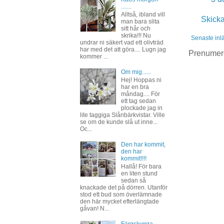
.......
Alltså, ibland vill
Skick
man bara slita
sitt hår och
skrika!!! Nu
Senaste inl
undrar ni säkert vad ett olivträd
har med det att göra.... Lugn jag
Prenumer
kommer ...
Om mig......
Hej! Hoppas ni
har en bra
måndag.... För
ett tag sedan
plockade jag in
lite taggiga Slånbärkvistar. Ville
se om de kunde slå ut inne...
Oc...
Den har kommit,
den har
kommit!!!!
Hallå! För bara
en liten stund
sedan så
knackade det på dörren. Utanför
stod ett bud som överlämnade
den här mycket efterlängtade
gåvan! N...