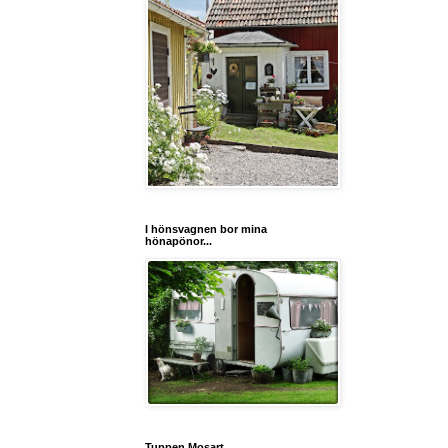
I hönsvagnen bor mina
hönapönor...
Tuppen Mosart