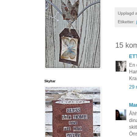
Upplagd 
Etiketter:
15 ko
ET
En 
Har 
Kr
Skyltar
29 
Mar
Åhh
din
skit
Öns