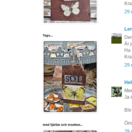
Kra
29 
Le
Tags...
Den
Är j
Ha 
Kra
29 
Hel
Men
Ja 
Bli
Öns
med fjärilar och insekter...
29 