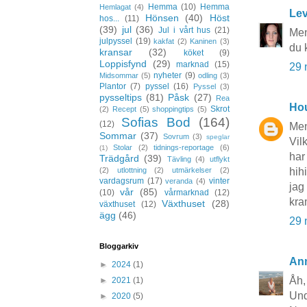
Hemma
(10)
Hemma
Hemlagat
(4)
Lev
Hönsen
(40)
Höst
hos...
(11)
(39)
jul
(36)
Jul i vårt hus
(21)
Men
julpyssel
(19)
kakfat
(2)
Kaninen
(3)
du 
kransar
(32)
köket
(9)
Loppisfynd
(29)
marknad
(15)
29 
nyheter
(9)
Midsommar
(5)
odling
(3)
Plantor
(7)
pyssel
(16)
Pyssel
(3)
pysseltips
(81)
Påsk
(27)
Rea
Hou
Skrot
(2)
Recept
(5)
shoppingtips
(5)
Sofias Bod
(164)
(12)
Men
Sommar
(37)
Sovrum
(3)
speglar
Vil
Stolar
(2)
tidnings-reportage
(6)
(1)
har
Trädgård
(39)
Tävling
(4)
utflykt
hihi
(2)
utlottning
(2)
utmärkelser
(2)
vardagsrum
(17)
vinter
veranda
(4)
jag
vår
(85)
(10)
vårmarknad
(12)
kram
Växthuset
(28)
växthuset
(12)
ägg
(46)
29 
Bloggarkiv
Ann
►
2024
(1)
Åh,
►
2021
(1)
Unde
►
2020
(5)