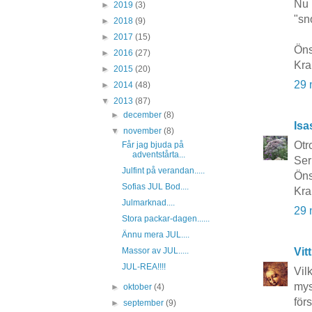
Nu b
►
2019
(3)
"sn
►
2018
(9)
►
2017
(15)
Öns
►
2016
(27)
Kra
►
2015
(20)
29 
►
2014
(48)
▼
2013
(87)
►
december
(8)
Isa
▼
november
(8)
Otro
Får jag bjuda på
adventstårta...
Ser
Julfint på verandan.....
Öns
Sofias JUL Bod....
Kra
Julmarknad....
29 
Stora packar-dagen......
Ännu mera JUL....
Vit
Massor av JUL.....
JUL-REA!!!!
Vilk
mys
►
oktober
(4)
för
►
september
(9)