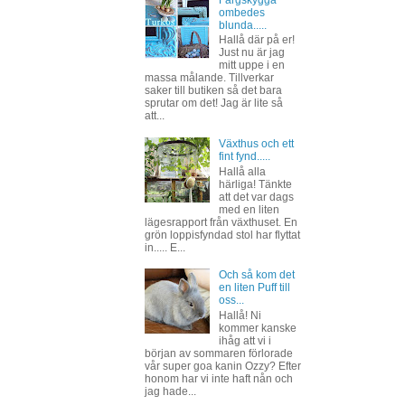
Färgskygga
ombedes
blunda.....
Hallå där på er!
Just nu är jag
mitt uppe i en
massa målande. Tillverkar
saker till butiken så det bara
sprutar om det! Jag är lite så
att...
Växthus och ett
fint fynd.....
Hallå alla
härliga! Tänkte
att det var dags
med en liten
lägesrapport från växthuset. En
grön loppisfyndad stol har flyttat
in..... E...
Och så kom det
en liten Puff till
oss...
Hallå! Ni
kommer kanske
ihåg att vi i
början av sommaren förlorade
vår super goa kanin Ozzy? Efter
honom har vi inte haft nån och
jag hade...