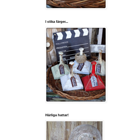
I olika färger...
Härliga hattar!