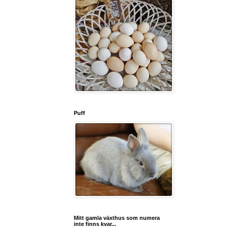
Puff
Mitt gamla växthus som numera
inte finns kvar...