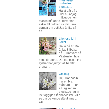
Färgskygga
ombedes
blunda.....
Hallå där på er!
Just nu är jag
mitt uppe i en
massa målande. Tillverkar
saker till butiken så det bara
sprutar om det! Jag är lite så
att...
Lite rosa jul i
köket......
Hallå på er! Då
är jag tillbaka
då.... Har varit på
Västkusten hos
mina föräldrar. Där jag och mina
systrar har julpyntat, hämtat
granar, ...
Om mig......
Hej! Hoppas ni
har en bra
måndag.... För
ett tag sedan
plockade jag in
lite taggiga Slånbärkvistar. Ville
se om de kunde slå ut inne...
Oc...