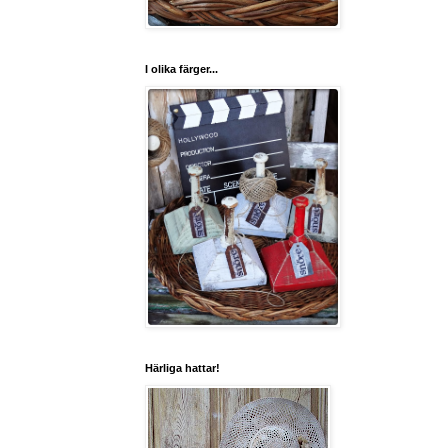
I olika färger...
Härliga hattar!