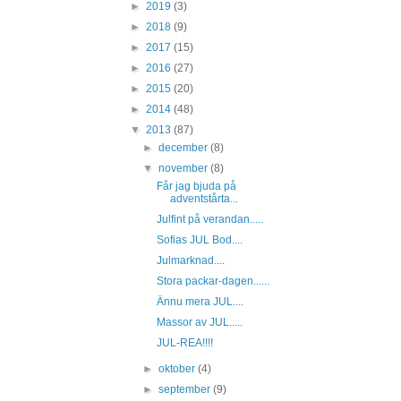
►
2019
(3)
►
2018
(9)
►
2017
(15)
►
2016
(27)
►
2015
(20)
►
2014
(48)
▼
2013
(87)
►
december
(8)
▼
november
(8)
Får jag bjuda på
adventstårta...
Julfint på verandan.....
Sofias JUL Bod....
Julmarknad....
Stora packar-dagen......
Ännu mera JUL....
Massor av JUL.....
JUL-REA!!!!
►
oktober
(4)
►
september
(9)