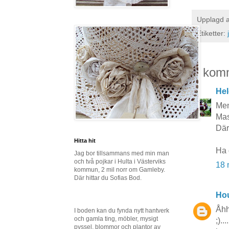
Upplagd 
Etiketter:
7 kom
Hel
Men
Mas
Där
Hitta hit
Ha 
Jag bor tillsammans med min man
och två pojkar i Hulta i Västerviks
18 
kommun, 2 mil norr om Gamleby.
Där hittar du Sofias Bod.
Hou
Åhh
I boden kan du fynda nytt hantverk
och gamla ting, möbler, mysigt
;)..
pyssel, blommor och plantor av