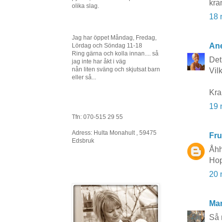
kra
olika slag.
18 
Jag har öppet Måndag, Fredag,
Ane
Lördag och Söndag 11-18
Ring gärna och kolla innan.... så
Det 
jag inte har åkt i väg
nån liten sväng och skjutsat barn
Vil
eller så...
Kra
19 
Tfn: 070-515 29 55
Adress: Hulta Monahult , 59475
Fru
Edsbruk
Åhh
Hop
20 
Mar
Så 