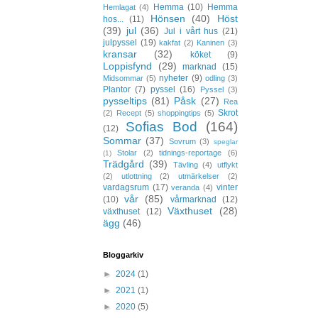
Hemma
(10)
Hemma
Hemlagat
(4)
Hönsen
(40)
Höst
hos...
(11)
(39)
jul
(36)
Jul i vårt hus
(21)
julpyssel
(19)
kakfat
(2)
Kaninen
(3)
kransar
(32)
köket
(9)
Loppisfynd
(29)
marknad
(15)
nyheter
(9)
Midsommar
(5)
odling
(3)
Plantor
(7)
pyssel
(16)
Pyssel
(3)
pysseltips
(81)
Påsk
(27)
Rea
Skrot
(2)
Recept
(5)
shoppingtips
(5)
Sofias Bod
(164)
(12)
Sommar
(37)
Sovrum
(3)
speglar
Stolar
(2)
tidnings-reportage
(6)
(1)
Trädgård
(39)
Tävling
(4)
utflykt
(2)
utlottning
(2)
utmärkelser
(2)
vardagsrum
(17)
vinter
veranda
(4)
vår
(85)
(10)
vårmarknad
(12)
Växthuset
(28)
växthuset
(12)
ägg
(46)
Bloggarkiv
►
2024
(1)
►
2021
(1)
►
2020
(5)