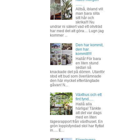
.......
Alltså, ibland vill
man bara slita
sitt hår och
skrika!!! Nu
undrar ni säkert vad ett olivträd
har med det att göra.... Lugn jag
kommer ...
Den har kommit,
den har
kommit!!!!
Hallå! För bara
en liten stund
sedan så
knackade det på dörren. Utanför
stod ett bud som överlämnade
den här mycket efterlängtade
gåvan! N...
Växthus och ett
fint fynd.....
Hallå alla
härliga! Tänkte
att det var dags
med en liten
lägesrapport från växthuset. En
grön loppisfyndad stol har flyttat
in..... E...