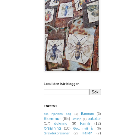
Leta i den här bloggen
Etiketter
Barnrum
(3)
alla hjärtans dag
(1)
Blommor
(85)
buketter
Bröllop
(1)
(17)
dukning
(9)
Familj
(12)
försäljning
(10)
Gott nytt år
(6)
Hallen
(7)
Gravdekorationer
(2)