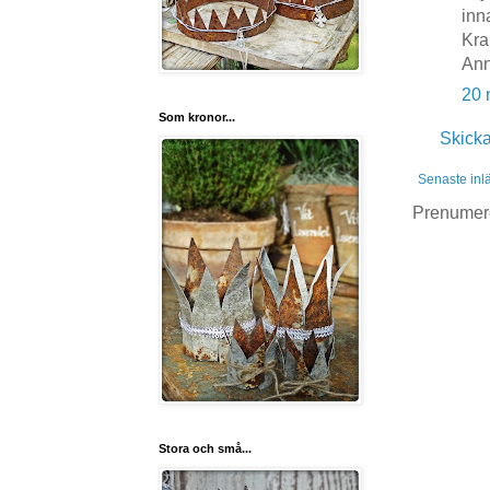
inn
Kra
Ann
20 
Som kronor...
Skick
Senaste inl
Prenumer
Stora och små...