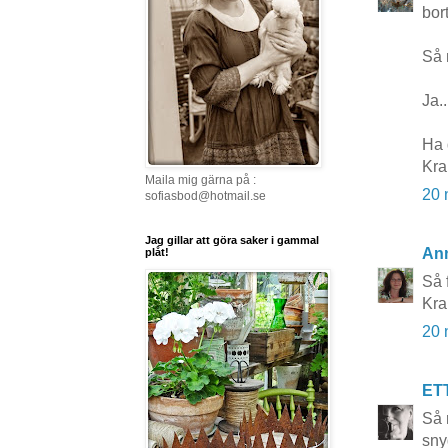
bort
Så 
Ja.
Ha 
Kra
Maila mig gärna på :
20 
sofiasbod@hotmail.se
Jag gillar att göra saker i gammal
An
plåt!
Så f
Kr
20 
ET
Så 
sny