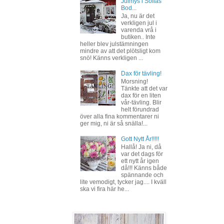
Julmys i Sofias
Bod...
Ja, nu är det
verkligen jul i
varenda vrå i
butiken.. Inte
heller blev julstämningen
mindre av att det plötsligt kom
snö! Känns verkligen ...
Dax för tävling!
Morsning!
Tänkte att det var
dax för en liten
vår-tävling. Blir
helt förundrad
över alla fina kommentarer ni
ger mig, ni är så snälla!...
Gott Nytt År!!!!!
Hallå! Ja ni, då
var det dags för
ett nytt år igen
då!!! Känns både
spännande och
lite vemodigt, tycker jag.... I kväll
ska vi fira här he...