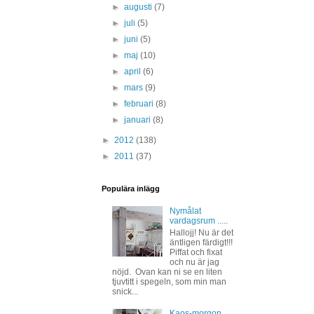
►
augusti
(7)
►
juli
(5)
►
juni
(5)
►
maj
(10)
►
april
(6)
►
mars
(9)
►
februari
(8)
►
januari
(8)
►
2012
(138)
►
2011
(37)
Populära inlägg
Nymålat
vardagsrum .....
Hallojj! Nu är det
äntligen färdigt!!!
Piffat och fixat
och nu är jag
nöjd. Ovan kan ni se en liten
tjuvtitt i spegeln, som min man
snick...
Kaos-morgon