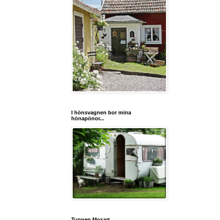
I hönsvagnen bor mina
hönapönor...
Tuppen Mosart