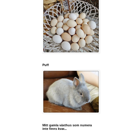
Puff
Mitt gamla växthus som numera
inte finns kvar...