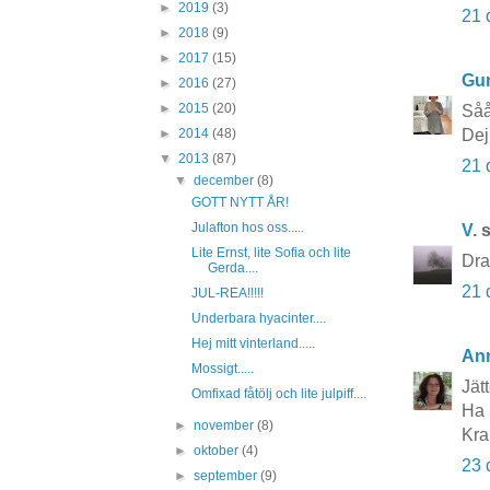
►
2019
(3)
21 
►
2018
(9)
►
2017
(15)
Gun
►
2016
(27)
►
2015
(20)
Såå
Dej
►
2014
(48)
▼
2013
(87)
21 
▼
december
(8)
GOTT NYTT ÅR!
Julafton hos oss.....
V.
s
Lite Ernst, lite Sofia och lite
Dra
Gerda....
21 
JUL-REA!!!!!
Underbara hyacinter....
Hej mitt vinterland.....
An
Mossigt.....
Jät
Omfixad fåtölj och lite julpiff....
Ha 
►
november
(8)
Kr
►
oktober
(4)
23 
►
september
(9)