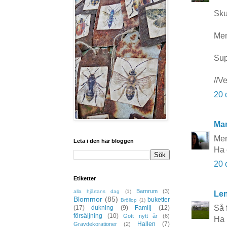
Sku
Men
Sup
//V
20 
Mar
Men
Leta i den här bloggen
Ha 
20 
Etiketter
Barnrum
(3)
alla hjärtans dag
(1)
Le
Blommor
(85)
buketter
Bröllop
(1)
Så f
(17)
dukning
(9)
Familj
(12)
försäljning
(10)
Gott nytt år
(6)
Ha 
Hallen
(7)
Gravdekorationer
(2)