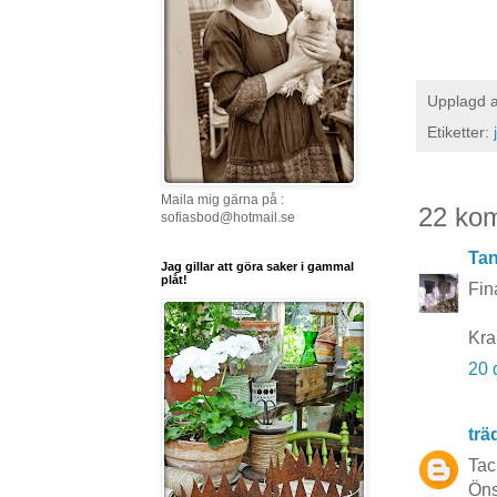
Upplagd 
Etiketter:
Maila mig gärna på :
22 ko
sofiasbod@hotmail.se
Tan
Jag gillar att göra saker i gammal
plåt!
Fina
Kr
20 
tr
Tac
Önsk