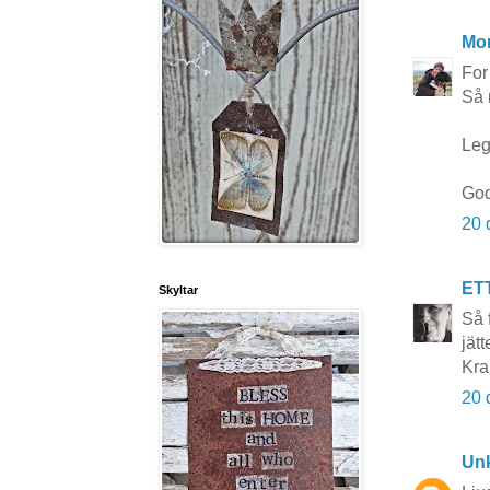
Mor
For
Så 
Leg
God
20 
ET
Skyltar
Så 
jätt
Kr
20 
Un