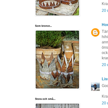
Kra
20 
Hou
Som kronor...
Tän
hihi
ann
öns
ocks
kra
20 
Li
God
Kra
Stora och små...
20 