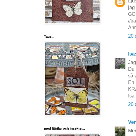
Lju
jag 
GO
//b
Ann
20 
Tags...
Isa
Jag
Du 
så 
En 
KR
Isa
20 
Ver
med fjärilar och insekter...
Men