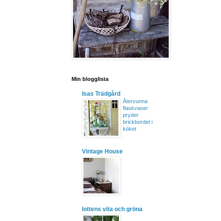
Min blogglista
Isas Trädgård
Återvunna
flaskvaser
pryder
brickbordet i
köket
Vintage House
lottens vita och gröna