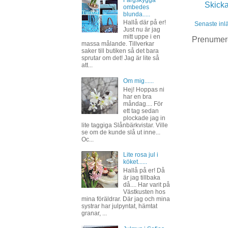
Färgskygga
Skick
ombedes
blunda.....
Hallå där på er!
Senaste inl
Just nu är jag
mitt uppe i en
Prenumer
massa målande. Tillverkar
saker till butiken så det bara
sprutar om det! Jag är lite så
att...
Om mig......
Hej! Hoppas ni
har en bra
måndag.... För
ett tag sedan
plockade jag in
lite taggiga Slånbärkvistar. Ville
se om de kunde slå ut inne...
Oc...
Lite rosa jul i
köket......
Hallå på er! Då
är jag tillbaka
då.... Har varit på
Västkusten hos
mina föräldrar. Där jag och mina
systrar har julpyntat, hämtat
granar, ...