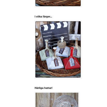
I olika färger...
Härliga hattar!