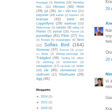
Kra
Hemma
(10)
Hemma
Hemlagat
(4)
Hönsen
(40)
Höst
hos...
(11)
20 
(39)
jul
(36)
Jul i vårt hus
(21)
julpyssel
(19)
kakfat
(2)
Kaninen
(3)
kransar
(32)
köket
(9)
Ane
Loppisfynd
(29)
marknad
(15)
nyheter
(9)
Midsommar
(5)
odling
(3)
Näm
Plantor
(7)
pyssel
(16)
Pyssel
(3)
pysseltips
(81)
Påsk
(27)
sny
Rea
Skrot
(2)
Recept
(5)
shoppingtips
(5)
hel
Sofias Bod
(164)
(12)
Sommar
(37)
Sovrum
(3)
speglar
Öns
Stolar
(2)
tidnings-reportage
(6)
(1)
Trädgård
(39)
Tävling
(4)
utflykt
20 
(2)
utlottning
(2)
utmärkelser
(2)
vardagsrum
(17)
vinter
veranda
(4)
vår
(85)
(10)
vårmarknad
(12)
Nin
Växthuset
(28)
växthuset
(12)
ägg
(46)
Vi 
min 
Bloggarkiv
►
2024
(1)
God 
►
2021
(1)
►
2020
(5)
Kra