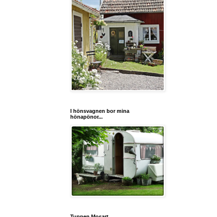
I hönsvagnen bor mina
hönapönor...
Tuppen Mosart