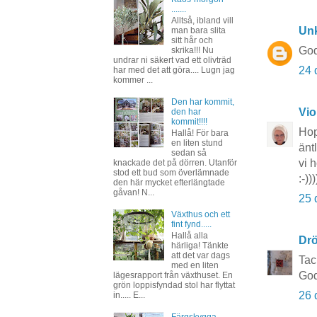
.......
Alltså, ibland vill
Un
man bara slita
sitt hår och
God
skrika!!! Nu
undrar ni säkert vad ett olivträd
24 
har med det att göra.... Lugn jag
kommer ...
Den har kommit,
Vio
den har
kommit!!!!
Hop
Hallå! För bara
en liten stund
änt
sedan så
vi 
knackade det på dörren. Utanför
stod ett bud som överlämnade
:-)
den här mycket efterlängtade
gåvan! N...
25 
Växthus och ett
fint fynd.....
Hallå alla
Dr
härliga! Tänkte
att det var dags
Tac
med en liten
God 
lägesrapport från växthuset. En
grön loppisfyndad stol har flyttat
26 
in..... E...