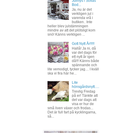
Julmys i Sofias
Bod...
Ja, nu är det
verkligen jul i
varenda vrå i
butiken.. Inte
heller blev julstämningen
mindre av att det plötsligt kom
snö! Känns verkligen ...
Gott Nytt År!!!!!
Hallå! Ja ni, då
var det dags för
ett nytt år igen
då!!! Känns både
spännande och
lite vemodigt, tycker jag.... I kväll
ska vi fira här he...
Lite
hönsgårdsnytt.....
Trevlig Fredag
på er! Tänkte att
det var dags att
visa er hur de
små liven växer och frodas...
Det är full fart på kycklingarna,
så...