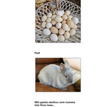
Puff
Mitt gamla växthus som numera
inte finns kvar...