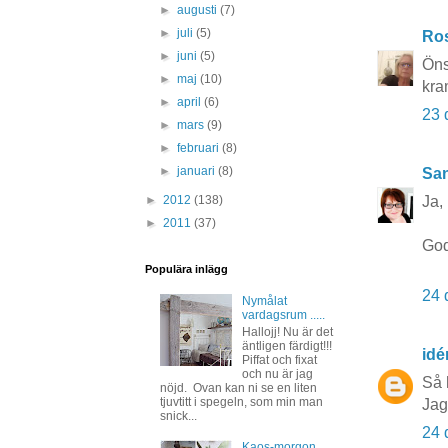
►
augusti
(7)
►
juli
(5)
Ros
►
juni
(5)
Öns
►
maj
(10)
kra
►
april
(6)
23 
►
mars
(9)
►
februari
(8)
►
januari
(8)
San
Ja,
►
2012
(138)
►
2011
(37)
God
Populära inlägg
24 
Nymålat
vardagsrum .....
Hallojj! Nu är det
äntligen färdigt!!!
idé
Piffat och fixat
och nu är jag
Så h
nöjd. Ovan kan ni se en liten
tjuvtitt i spegeln, som min man
Jag
snick...
24 
Kaos-morgon