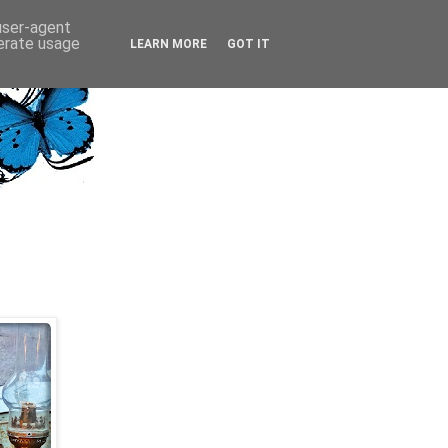
 user-agent
nerate usage
LEARN MORE
GOT IT