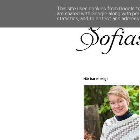
This site uses cookies from Google to 
are shared with Google along with per
statistics, and to detect and address
Här har ni mig!