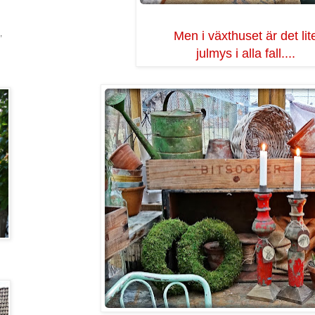
,
Men i växthuset är det lit
julmys i alla fall....