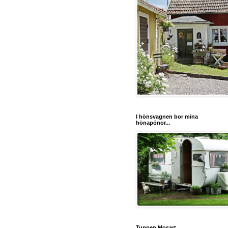
I hönsvagnen bor mina
hönapönor...
Tuppen Mosart