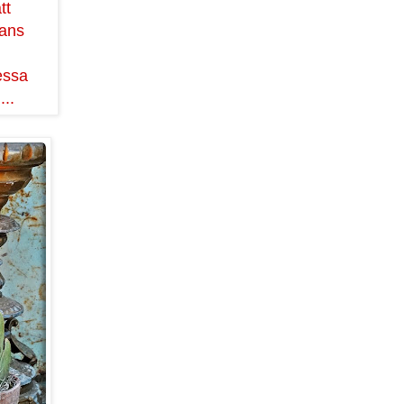
tt
hans
essa
...