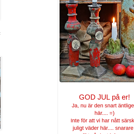
:
GOD JUL på er!
Ja, nu är den snart äntlig
här.... =)
Inte för att vi har nått särsk
juligt väder här.... snarar