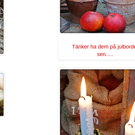
Tänker ha dem på julbord
sen.....