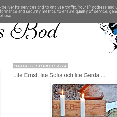
deliver its services and to analyze traffic. Your IP address and
formance and security metrics to ensure quality of service, ge
 abuse.
fredag 20 december 2013
Lite Ernst, lite Sofia och lite Gerda....