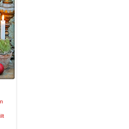
en
ilt
e