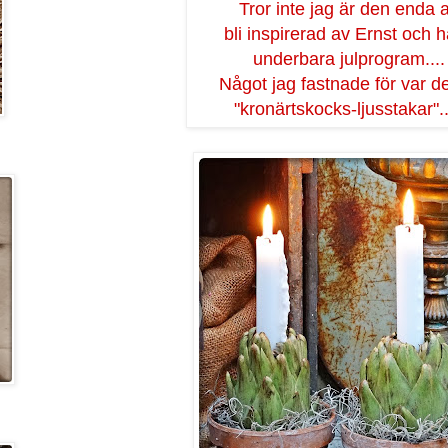
Tror inte jag är den enda a
bli inspirerad av Ernst och 
underbara julprogram....
Något jag fastnade för var d
"kronärtskocks-ljusstakar"..