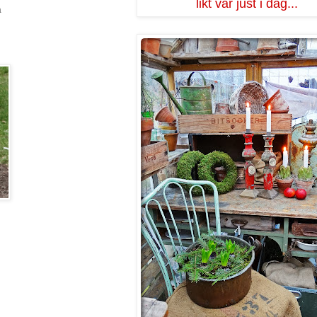
likt vår just i dag...
a