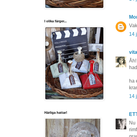
Mon
I olika färger...
Vak
14 
vit
Åh!
hade
ha 
kra
14 
Härliga hattar!
ET
Nu 
rim
gra