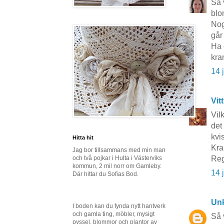
Så 
blo
Nog
går 
Ha 
kra
14 
Vit
Vil
det
kvi
Hitta hit
Kra
Jag bor tillsammans med min man
Reg
och två pojkar i Hulta i Västerviks
kommun, 2 mil norr om Gamleby.
14 
Där hittar du Sofias Bod.
Un
I boden kan du fynda nytt hantverk
och gamla ting, möbler, mysigt
Så 
pyssel, blommor och plantor av