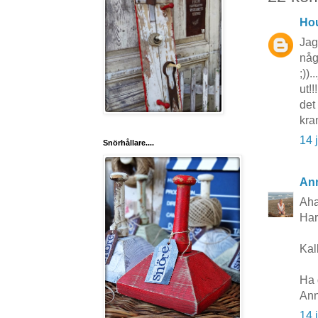
Hou
Jag
någ
;))
ut!!
det 
kra
14 
Snörhållare....
Ann
Aha.
Har
Kall
Ha 
Ann
14 