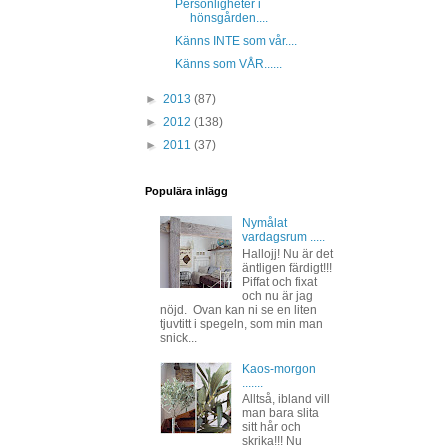
Personligheter i
hönsgården....
Känns INTE som vår....
Känns som VÅR......
►
2013
(87)
►
2012
(138)
►
2011
(37)
Populära inlägg
Nymålat
vardagsrum .....
Hallojj! Nu är det
äntligen färdigt!!!
Piffat och fixat
och nu är jag
nöjd. Ovan kan ni se en liten
tjuvtitt i spegeln, som min man
snick...
Kaos-morgon
.......
Alltså, ibland vill
man bara slita
sitt hår och
skrika!!! Nu