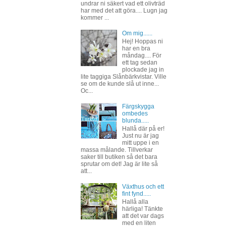
undrar ni säkert vad ett olivträd
har med det att göra.... Lugn jag
kommer ...
Om mig......
Hej! Hoppas ni
har en bra
måndag.... För
ett tag sedan
plockade jag in
lite taggiga Slånbärkvistar. Ville
se om de kunde slå ut inne...
Oc...
Färgskygga
ombedes
blunda.....
Hallå där på er!
Just nu är jag
mitt uppe i en
massa målande. Tillverkar
saker till butiken så det bara
sprutar om det! Jag är lite så
att...
Växthus och ett
fint fynd.....
Hallå alla
härliga! Tänkte
att det var dags
med en liten