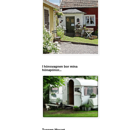
I hönsvagnen bor mina
hönapönor...
Tuppen Mosart