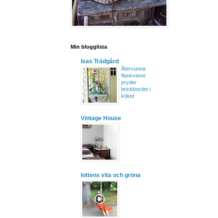
Min blogglista
Isas Trädgård
Återvunna
flaskvaser
pryder
brickbordet i
köket
Vintage House
lottens vita och gröna