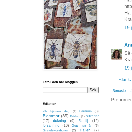
htt
Ha 
Kra
19 
An
Så 
Kr
19 
Skick
Leta i den här bloggen
Senaste inl
Prenumer
Etiketter
Barnrum
(3)
alla hjärtans dag
(1)
Blommor
(85)
buketter
Bröllop
(1)
(17)
dukning
(9)
Familj
(12)
försäljning
(10)
Gott nytt år
(6)
Hallen
(7)
Gravdekorationer
(2)