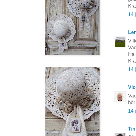
Kr
14 
Le
Vil
Vad
Ha 
Kra
14 
Vio
Vac
hör
14 
Tin