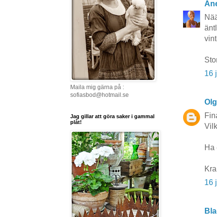
Ane
Nää
änt
vint
Sto
16 
Maila mig gärna på :
sofiasbod@hotmail.se
Ol
Fin
Jag gillar att göra saker i gammal
plåt!
Vil
Ha 
Kr
16 
Bla