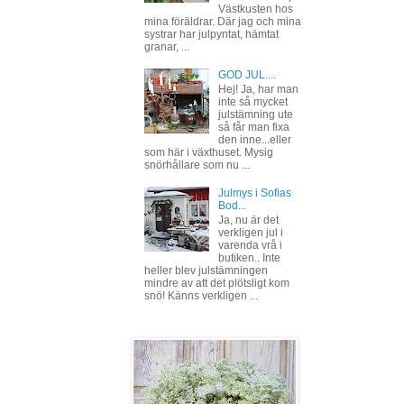
Västkusten hos
mina föräldrar. Där jag och mina
systrar har julpyntat, hämtat
granar, ...
GOD JUL....
Hej! Ja, har man
inte så mycket
julstämning ute
så får man fixa
den inne...eller
som här i växthuset. Mysig
snörhållare som nu ...
Julmys i Sofias
Bod...
Ja, nu är det
verkligen jul i
varenda vrå i
butiken.. Inte
heller blev julstämningen
mindre av att det plötsligt kom
snö! Känns verkligen ...