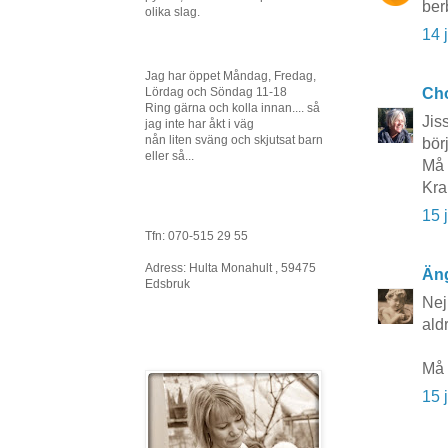
ber
olika slag.
14 
Jag har öppet Måndag, Fredag,
Cho
Lördag och Söndag 11-18
Ring gärna och kolla innan.... så
Jis
jag inte har åkt i väg
nån liten sväng och skjutsat barn
bör
eller så...
Må 
Kra
15 
Tfn: 070-515 29 55
Adress: Hulta Monahult , 59475
Äng
Edsbruk
Nej
aldr
Må 
15 