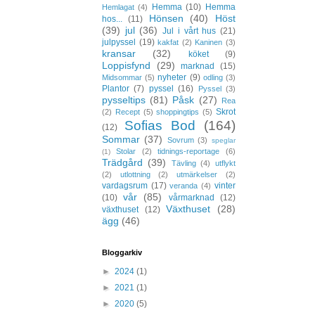
Hemma
(10)
Hemma
Hemlagat
(4)
Hönsen
(40)
Höst
hos...
(11)
(39)
jul
(36)
Jul i vårt hus
(21)
julpyssel
(19)
kakfat
(2)
Kaninen
(3)
kransar
(32)
köket
(9)
Loppisfynd
(29)
marknad
(15)
nyheter
(9)
Midsommar
(5)
odling
(3)
Plantor
(7)
pyssel
(16)
Pyssel
(3)
pysseltips
(81)
Påsk
(27)
Rea
Skrot
(2)
Recept
(5)
shoppingtips
(5)
Sofias Bod
(164)
(12)
Sommar
(37)
Sovrum
(3)
speglar
Stolar
(2)
tidnings-reportage
(6)
(1)
Trädgård
(39)
Tävling
(4)
utflykt
(2)
utlottning
(2)
utmärkelser
(2)
vardagsrum
(17)
vinter
veranda
(4)
vår
(85)
(10)
vårmarknad
(12)
Växthuset
(28)
växthuset
(12)
ägg
(46)
Bloggarkiv
►
2024
(1)
►
2021
(1)
►
2020
(5)