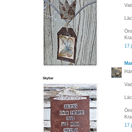
Vad
Läc
Öns
Kra
17 
Mar
Här
Skyltar
Vad
Läc
Öns
Kra
17 