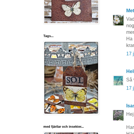
Me
Vad
nog
men
Tags...
Ha 
kra
17 
He
Så 
17 
Isa
Hej
Har
med fjärilar och insekter...
Här