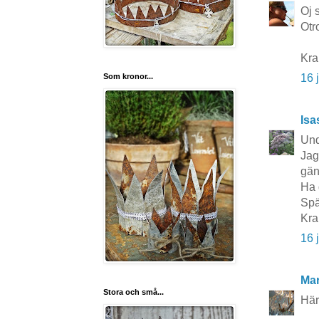
Oj 
Otr
Kra
16 
Som kronor...
Isa
Und
Jag
gän
Ha 
Spä
Kra
16 
Mar
Stora och små...
Här