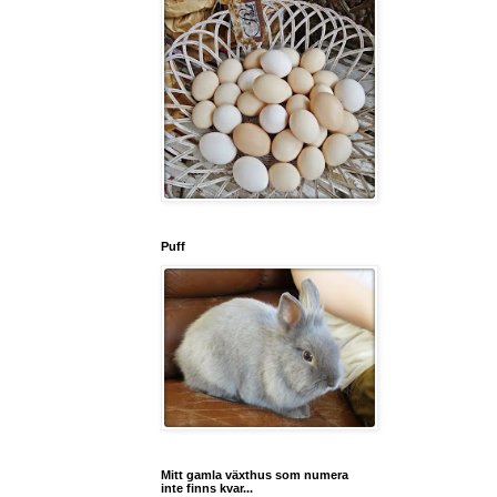
Puff
Mitt gamla växthus som numera
inte finns kvar...