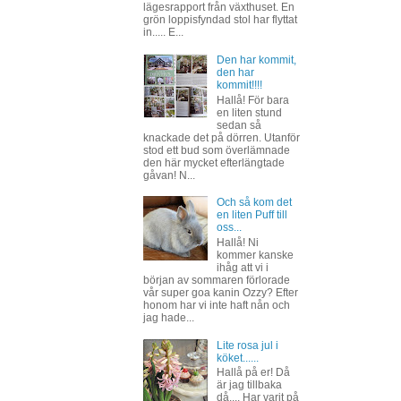
lägesrapport från växthuset. En
grön loppisfyndad stol har flyttat
in..... E...
Den har kommit,
den har
kommit!!!!
Hallå! För bara
en liten stund
sedan så
knackade det på dörren. Utanför
stod ett bud som överlämnade
den här mycket efterlängtade
gåvan! N...
Och så kom det
en liten Puff till
oss...
Hallå! Ni
kommer kanske
ihåg att vi i
början av sommaren förlorade
vår super goa kanin Ozzy? Efter
honom har vi inte haft nån och
jag hade...
Lite rosa jul i
köket......
Hallå på er! Då
är jag tillbaka
då.... Har varit på