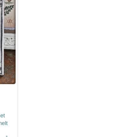
det
helt