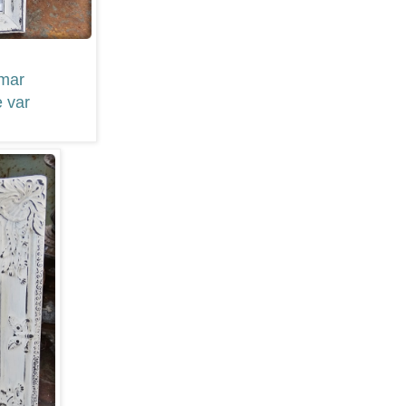
amar
e var