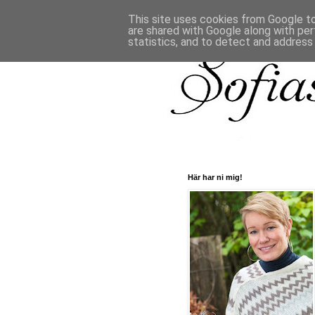
This site uses cookies from Google to 
are shared with Google along with per
statistics, and to detect and address
Här har ni mig!