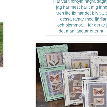
Har varit förkyld några daga
a
jag har mest hållit mig inne
Men lite fix har det blivit... 
dessa ramar med fjärilar
och blommor.... för det är 
det man längtar efter nu..