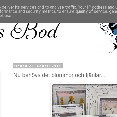
deliver its services and to analyze traffic. Your IP address and
formance and security metrics to ensure quality of service, ge
 abuse.
tisdag 28 januari 2014
Nu behövs det blommor och fjärilar...