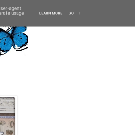
 user-agent
nerate usage
LEARN MORE
GOT IT