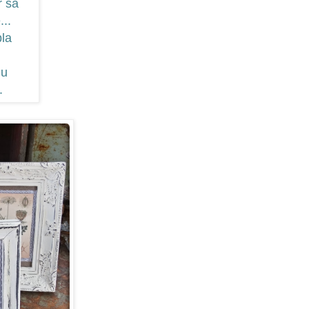
r så
...
bla
ju
.