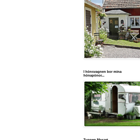
I hönsvagnen bor mina
hönapönor...
Tuppen Mosart