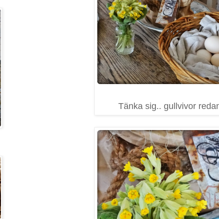
Tänka sig.. gullvivor reda