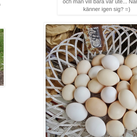
och man vill bara var ute... N
a
känner igen sig? =)