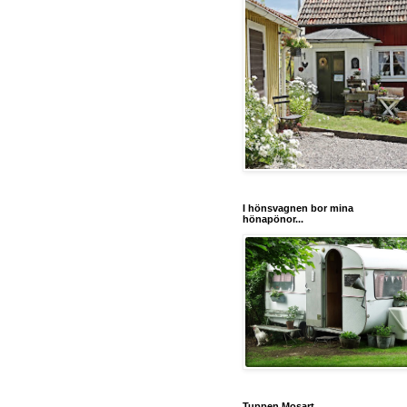
I hönsvagnen bor mina
hönapönor...
Tuppen Mosart