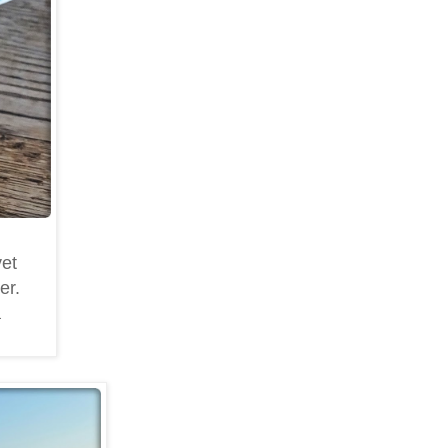
vet
er.
å