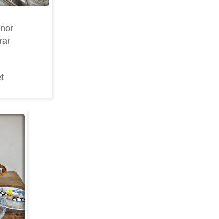
önor
rar
t