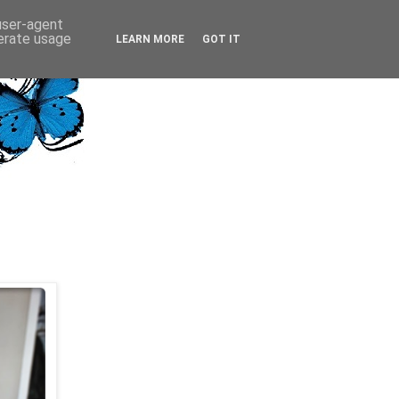
 user-agent
nerate usage
LEARN MORE
GOT IT