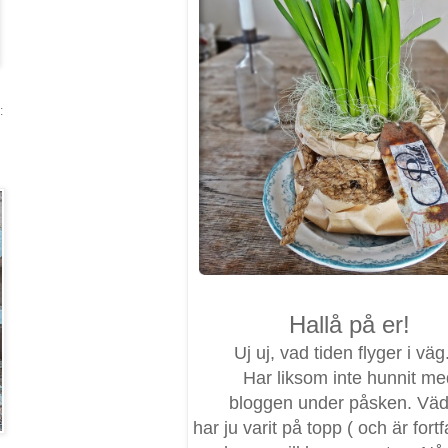
:
Hallå på er!
Uj uj, vad tiden flyger i väg.
Har liksom inte hunnit me
bloggen under påsken. Väd
har ju varit på topp ( och är fort