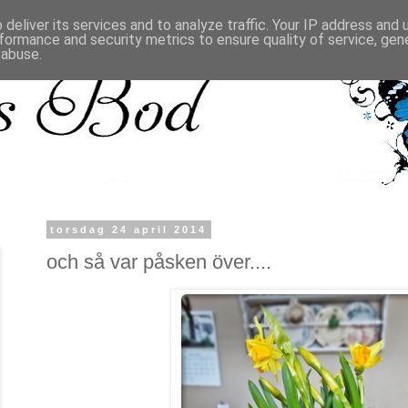
deliver its services and to analyze traffic. Your IP address and
formance and security metrics to ensure quality of service, ge
 abuse.
torsdag 24 april 2014
och så var påsken över....