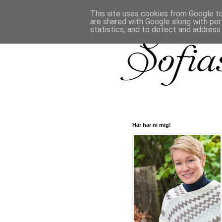
This site uses cookies from Google to 
are shared with Google along with per
statistics, and to detect and address
Här har ni mig!