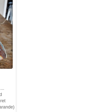
...
d
ret
farande)