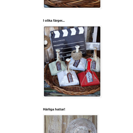
I olika färger...
Härliga hattar!