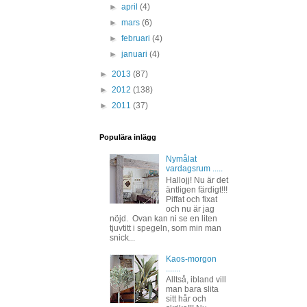
►
april
(4)
►
mars
(6)
►
februari
(4)
►
januari
(4)
►
2013
(87)
►
2012
(138)
►
2011
(37)
Populära inlägg
Nymålat
vardagsrum .....
Hallojj! Nu är det
äntligen färdigt!!!
Piffat och fixat
och nu är jag
nöjd. Ovan kan ni se en liten
tjuvtitt i spegeln, som min man
snick...
Kaos-morgon
.......
Alltså, ibland vill
man bara slita
sitt hår och