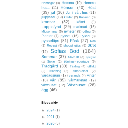
Hemma
(10)
Hemma
Hemlagat
(4)
Hönsen
(40)
Höst
hos...
(11)
(39)
jul
(36)
Jul i vårt hus
(21)
julpyssel
(19)
kakfat
(2)
Kaninen
(3)
kransar
(32)
köket
(9)
Loppisfynd
(29)
marknad
(15)
nyheter
(9)
Midsommar
(5)
odling
(3)
Plantor
(7)
pyssel
(16)
Pyssel
(3)
pysseltips
(81)
Påsk
(27)
Rea
Skrot
(2)
Recept
(5)
shoppingtips
(5)
Sofias Bod
(164)
(12)
Sommar
(37)
Sovrum
(3)
speglar
Stolar
(2)
tidnings-reportage
(6)
(1)
Trädgård
(39)
Tävling
(4)
utflykt
(2)
utlottning
(2)
utmärkelser
(2)
vardagsrum
(17)
vinter
veranda
(4)
vår
(85)
(10)
vårmarknad
(12)
Växthuset
(28)
växthuset
(12)
ägg
(46)
Bloggarkiv
►
2024
(1)
►
2021
(1)
►
2020
(5)