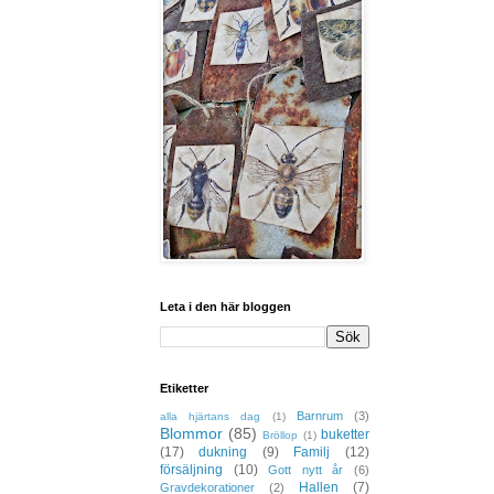
Leta i den här bloggen
Etiketter
Barnrum
(3)
alla hjärtans dag
(1)
Blommor
(85)
buketter
Bröllop
(1)
(17)
dukning
(9)
Familj
(12)
försäljning
(10)
Gott nytt år
(6)
Hallen
(7)
Gravdekorationer
(2)