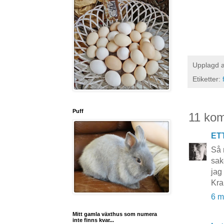
Upplagd 
Etiketter:
Puff
11 ko
ET
Så 
sak
jag
Kr
6 m
Mitt gamla växthus som numera
inte finns kvar...