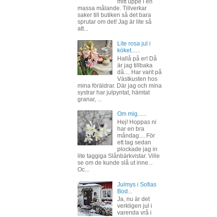
mitt uppe i en
massa målande. Tillverkar
saker till butiken så det bara
sprutar om det! Jag är lite så
att...
Lite rosa jul i
köket......
Hallå på er! Då
är jag tillbaka
då.... Har varit på
Västkusten hos
mina föräldrar. Där jag och mina
systrar har julpyntat, hämtat
granar, ...
Om mig......
Hej! Hoppas ni
har en bra
måndag.... För
ett tag sedan
plockade jag in
lite taggiga Slånbärkvistar. Ville
se om de kunde slå ut inne...
Oc...
Julmys i Sofias
Bod...
Ja, nu är det
verkligen jul i
varenda vrå i