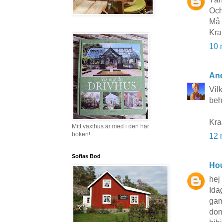
Och
Må 
Kr
10 
Ane
Vil
behö
Kr
Mitt växthus är med i den här
boken!
12 
Sofias Bod
Hou
hej 
Ida
gam
dom