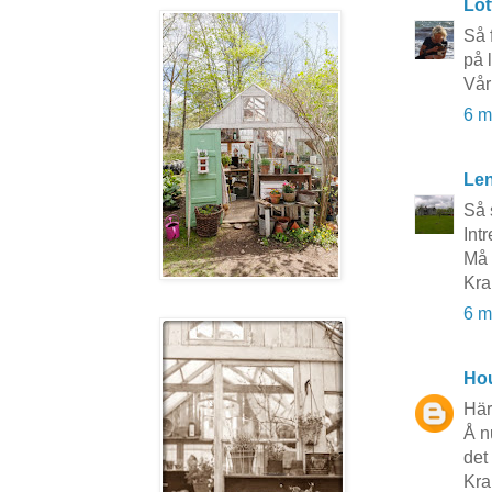
Lot
Så 
på 
Vår
6 m
Le
Så 
Int
Må 
Kra
6 m
Hou
Här
Å n
det
Kra