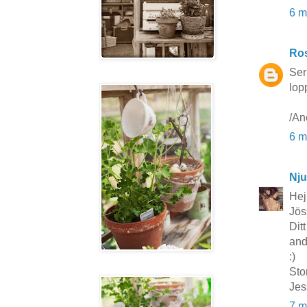
6 m
Ros
Ser
lop
/An
6 m
Nju
Hej
Jös
Dit
and
:)
Stor
Jes
7 m