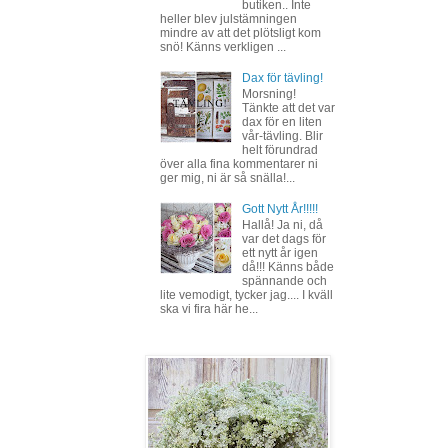
butiken.. Inte
heller blev julstämningen
mindre av att det plötsligt kom
snö! Känns verkligen ...
Dax för tävling!
Morsning!
Tänkte att det var
dax för en liten
vår-tävling. Blir
helt förundrad
över alla fina kommentarer ni
ger mig, ni är så snälla!...
Gott Nytt År!!!!!
Hallå! Ja ni, då
var det dags för
ett nytt år igen
då!!! Känns både
spännande och
lite vemodigt, tycker jag.... I kväll
ska vi fira här he...