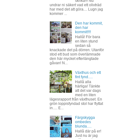
skrika!!! Nu
undrar ni säkert vad ett olivträd
har med det att göra.... Lugn jag
kommer ...
Den har kommit,
den har
kommit!!!!
Hallå! För bara
en liten stund
sedan så
knackade det på dörren. Utanför
stod ett bud som överlämnade
den här mycket efterlängtade
gåvan! N...
Växthus och ett
fint fynd.....
Hallå alla
härliga! Tänkte
att det var dags
med en liten
lägesrapport från växthuset. En
grön loppisfyndad stol har flyttat
in..... E...
Färgskygga
ombedes
blunda.....
Hallå där på er!
Just nu är jag