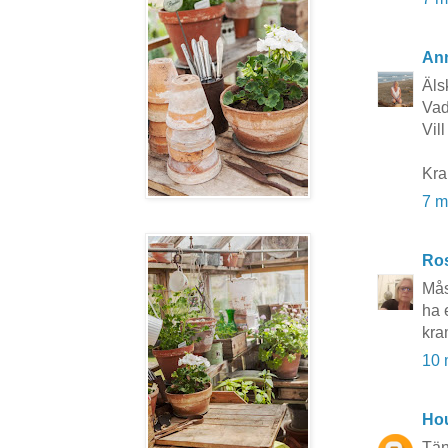
Ann
Äls
Vad 
Vill
Kra
7 m
Ros
Mås
ha 
kra
10 
Hou
Tän