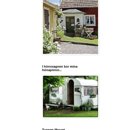
I hönsvagnen bor mina
hönapönor...
Tuppen Mosart