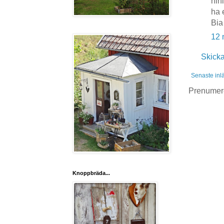
hihi
ha e
Bia
12 
Skick
Senaste inl
Prenumer
Knoppbräda...