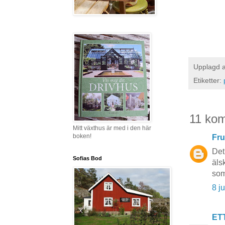
Upplagd 
Etiketter:
11 ko
Mitt växthus är med i den här
boken!
Fru
Det
Sofias Bod
äls
so
8 j
ET