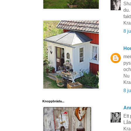
Sha
du.
fakt
Kr
8 j
Hou
men
pyss
och
Nu 
Kra
8 j
Knoppbräda...
An
Ett
Låt
Kr