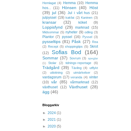
Hemma
(10)
Hemma
Hemlagat
(4)
Hönsen
(40)
Höst
hos...
(11)
(39)
jul
(36)
Jul i vårt hus
(21)
julpyssel
(19)
kakfat
(2)
Kaninen
(3)
kransar
(32)
köket
(9)
Loppisfynd
(29)
marknad
(15)
nyheter
(9)
Midsommar
(5)
odling
(3)
Plantor
(7)
pyssel
(16)
Pyssel
(3)
pysseltips
(81)
Påsk
(27)
Rea
Skrot
(2)
Recept
(5)
shoppingtips
(5)
Sofias Bod
(164)
(12)
Sommar
(37)
Sovrum
(3)
speglar
Stolar
(2)
tidnings-reportage
(6)
(1)
Trädgård
(39)
Tävling
(4)
utflykt
(2)
utlottning
(2)
utmärkelser
(2)
vardagsrum
(17)
vinter
veranda
(4)
vår
(85)
(10)
vårmarknad
(12)
Växthuset
(28)
växthuset
(12)
ägg
(46)
Bloggarkiv
►
2024
(1)
►
2021
(1)
►
2020
(5)