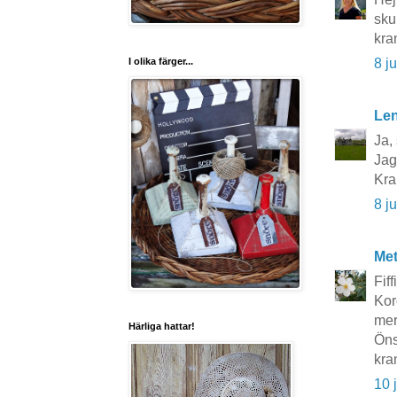
sku
kra
I olika färger...
8 j
Le
Ja, 
Jag 
Kra
8 j
Me
Fif
Kor
mer
Härliga hattar!
Öns
kra
10 