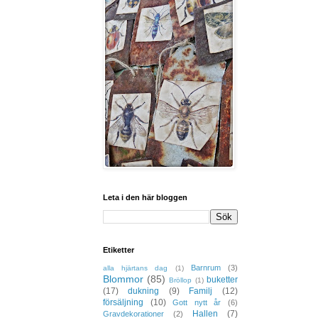
Leta i den här bloggen
Etiketter
Barnrum
(3)
alla hjärtans dag
(1)
Blommor
(85)
buketter
Bröllop
(1)
(17)
dukning
(9)
Familj
(12)
försäljning
(10)
Gott nytt år
(6)
Hallen
(7)
Gravdekorationer
(2)