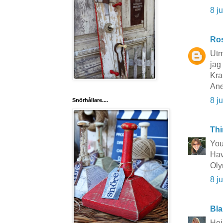
8 j
Ros
Utm
jag
Kr
Ane
8 j
Snörhållare....
Thi
You
Hav
Oly
8 j
Bla
Hej