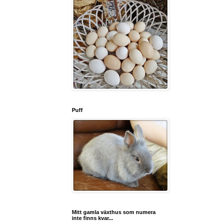
Puff
Mitt gamla växthus som numera
inte finns kvar...