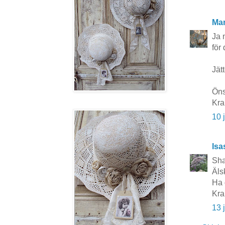
Mar
Ja m
för 
Jät
Öns
Kra
10 
Isa
Sha
Äls
Ha 
Kra
13 