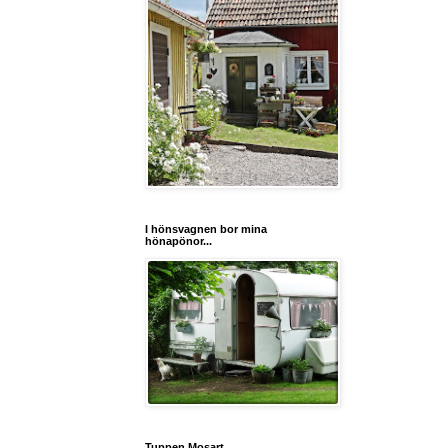
I hönsvagnen bor mina
hönapönor...
Tuppen Mosart