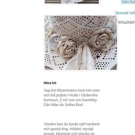
Skick
Senaste inl
Prenumer
Hitta hit
Jag bor tillsammans med min man
och två pojkar i Hulta i Västerviks
kommun, 2 mil norr om Gamleby.
Där hittar du Sofias Bod.
I boden kan du fynda nytt hantverk
och gamla ting, möbler, mysigt
pyssel, blommor och plantor av