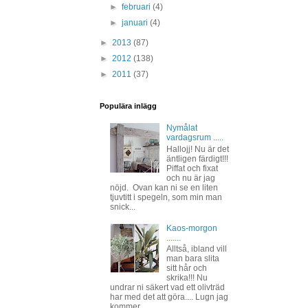
►
februari
(4)
►
januari
(4)
►
2013
(87)
►
2012
(138)
►
2011
(37)
Populära inlägg
Nymålat
vardagsrum .....
Hallojj! Nu är det
äntligen färdigt!!!
Piffat och fixat
och nu är jag
nöjd. Ovan kan ni se en liten
tjuvtitt i spegeln, som min man
snick...
Kaos-morgon
.......
Alltså, ibland vill
man bara slita
sitt hår och
skrika!!! Nu
undrar ni säkert vad ett olivträd
har med det att göra.... Lugn jag
kommer ...