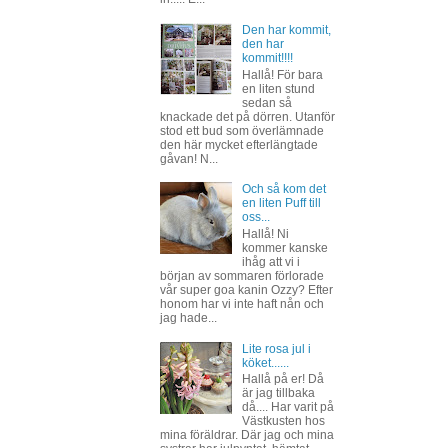
Den har kommit,
den har
kommit!!!!
Hallå! För bara
en liten stund
sedan så
knackade det på dörren. Utanför
stod ett bud som överlämnade
den här mycket efterlängtade
gåvan! N...
Och så kom det
en liten Puff till
oss...
Hallå! Ni
kommer kanske
ihåg att vi i
början av sommaren förlorade
vår super goa kanin Ozzy? Efter
honom har vi inte haft nån och
jag hade...
Lite rosa jul i
köket......
Hallå på er! Då
är jag tillbaka
då.... Har varit på
Västkusten hos
mina föräldrar. Där jag och mina