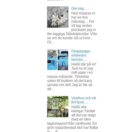
Om mig......
Hej! Hoppas ni
har en bra
måndag.... För
ett tag sedan
plockade jag in
lite taggiga Slånbärkvistar. Ville
se om de kunde slå ut inne...
Oc...
Färgskygga
ombedes
blunda.....
Hallå där på er!
Just nu är jag
mitt uppe i en
massa målande. Tillverkar
saker till butiken så det bara
sprutar om det! Jag är lite så
att...
Växthus och ett
fint fynd.....
Hallå alla
härliga! Tänkte
att det var dags
med en liten
lägesrapport från växthuset. En
grön loppisfyndad stol har flyttat
in..... E...