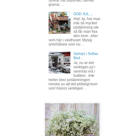
systrar har julpyntat, hämtat
granar, ...
GOD JUL....
Hej! Ja, har man
inte så mycket
julstämning ute
så får man fixa
den inne...eller
som här i växthuset. Mysig
snörhållare som nu ...
Julmys i Sofias
Bod...
Ja, nu är det
verkligen jul i
varenda vrå i
butiken.. Inte
heller blev julstämningen
mindre av att det plötsligt kom
snö! Känns verkligen ...