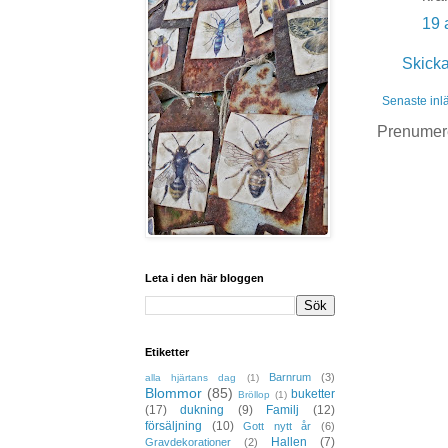
19 
Skick
Senaste inl
Prenumer
Leta i den här bloggen
Etiketter
Barnrum
(3)
alla hjärtans dag
(1)
Blommor
(85)
buketter
Bröllop
(1)
(17)
dukning
(9)
Familj
(12)
försäljning
(10)
Gott nytt år
(6)
Hallen
(7)
Gravdekorationer
(2)