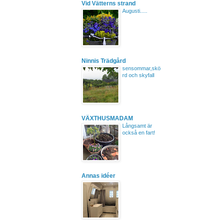
Vid Vätterns strand
Augusti.....
Ninnis Trädgård
sensommar,skö
rd och skyfall
VÄXTHUSMADAM
Långsamt är
också en fart!
Annas idéer