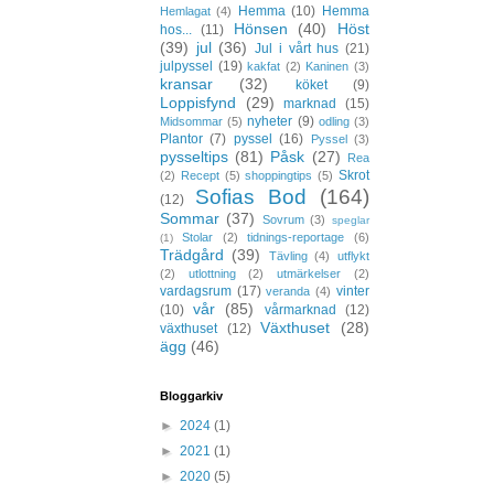
Hemma
(10)
Hemma
Hemlagat
(4)
Hönsen
(40)
Höst
hos...
(11)
(39)
jul
(36)
Jul i vårt hus
(21)
julpyssel
(19)
kakfat
(2)
Kaninen
(3)
kransar
(32)
köket
(9)
Loppisfynd
(29)
marknad
(15)
nyheter
(9)
Midsommar
(5)
odling
(3)
Plantor
(7)
pyssel
(16)
Pyssel
(3)
pysseltips
(81)
Påsk
(27)
Rea
Skrot
(2)
Recept
(5)
shoppingtips
(5)
Sofias Bod
(164)
(12)
Sommar
(37)
Sovrum
(3)
speglar
Stolar
(2)
tidnings-reportage
(6)
(1)
Trädgård
(39)
Tävling
(4)
utflykt
(2)
utlottning
(2)
utmärkelser
(2)
vardagsrum
(17)
vinter
veranda
(4)
vår
(85)
(10)
vårmarknad
(12)
Växthuset
(28)
växthuset
(12)
ägg
(46)
Bloggarkiv
►
2024
(1)
►
2021
(1)
►
2020
(5)