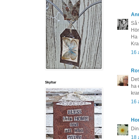
An
Så 
Hön
Ha 
Kr
16 
Ros
Det
Skyltar
ha 
kra
16 
Ho
Din
18 