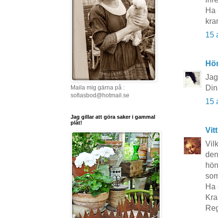
Ha 
kra
15 
Hö
Jag
Din
Maila mig gärna på :
sofiasbod@hotmail.se
15 
Jag gillar att göra saker i gammal
plåt!
Vit
Vil
den
hön
som
Ha 
Kra
Reg