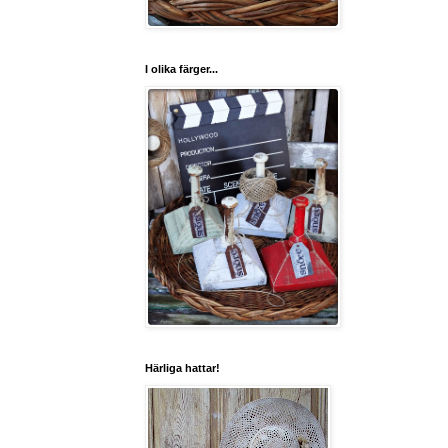
I olika färger...
Härliga hattar!