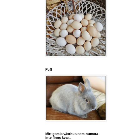
Puff
Mitt gamla växthus som numera
inte finns kvar...