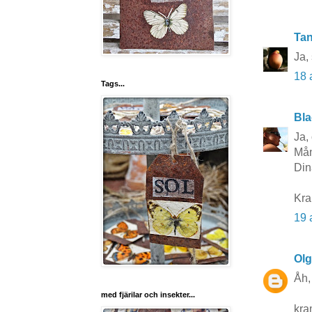
Tan
Ja,
18 
Tags...
Bla
Ja,
Mån
Din
Kra
19 
Ol
Åh,
med fjärilar och insekter...
kr