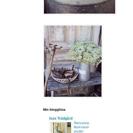
Min blogglista
Isas Trädgård
Återvunna
flaskvaser
pryder