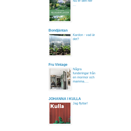
Nu er den her
…
Bondjäntan
Kardon - vad är
det?
Fru Vintage
Några
funderingar från
en mormor och
mamma.....
JOHANNA I KULLA
Jag flyttar!