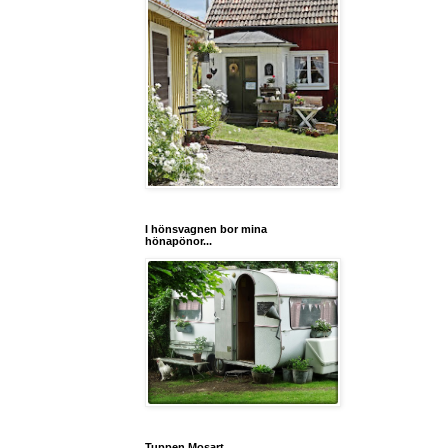
I hönsvagnen bor mina
hönapönor...
Tuppen Mosart