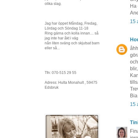
olika slag.
Ha 
Ane
15 
Jag har öppet Måndag, Fredag,
Lördag och Söndag 11-18
Ring gärna och kolla innan.... så
jag inte har åkt i väg
Hou
nån liten sväng och skjutsat barn
åhh 
eller så...
göra
och
blir
Tfn: 070-515 29 55
Kan
til
Adress: Hulta Monahult , 59475
Edsbruk
Tre
Bia
15 
Tin
Fina
inr