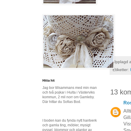
Upplagd 
Etiketter:
Hitta hit
Jag bor tillsammans med min man
13 ko
och två pojkar i Hulta i Västerviks
kommun, 2 mil norr om Gamleby.
Där hittar du Sofias Bod.
Ros
Allt
Gill
I boden kan du fynda nytt hantverk
Vis
och gamla ting, möbler, mysigt
pyssel, blommor och plantor av
Sny