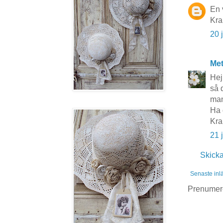
En 
Kra
20 
Me
Hej
så d
man
Ha 
Kra
21 
Skick
Senaste inl
Prenumer