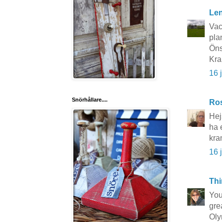
Le
Vac
pla
Öns
Kra
16 
Snörhållare....
Ros
Hej
ha 
kra
16 
Thi
You
grea
Oly