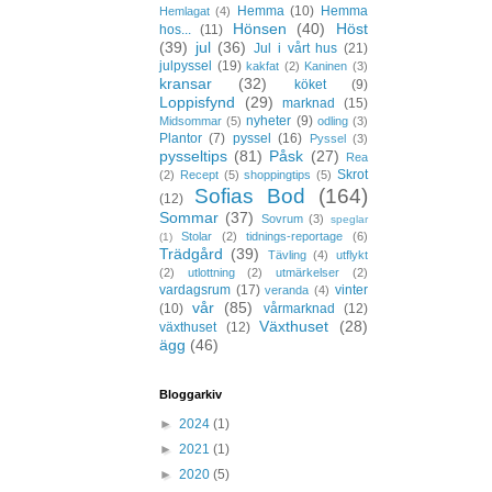
Hemma
(10)
Hemma
Hemlagat
(4)
Hönsen
(40)
Höst
hos...
(11)
(39)
jul
(36)
Jul i vårt hus
(21)
julpyssel
(19)
kakfat
(2)
Kaninen
(3)
kransar
(32)
köket
(9)
Loppisfynd
(29)
marknad
(15)
nyheter
(9)
Midsommar
(5)
odling
(3)
Plantor
(7)
pyssel
(16)
Pyssel
(3)
pysseltips
(81)
Påsk
(27)
Rea
Skrot
(2)
Recept
(5)
shoppingtips
(5)
Sofias Bod
(164)
(12)
Sommar
(37)
Sovrum
(3)
speglar
Stolar
(2)
tidnings-reportage
(6)
(1)
Trädgård
(39)
Tävling
(4)
utflykt
(2)
utlottning
(2)
utmärkelser
(2)
vardagsrum
(17)
vinter
veranda
(4)
vår
(85)
(10)
vårmarknad
(12)
Växthuset
(28)
växthuset
(12)
ägg
(46)
Bloggarkiv
►
2024
(1)
►
2021
(1)
►
2020
(5)