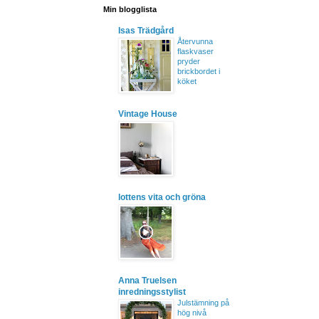
Min blogglista
Isas Trädgård
Återvunna
flaskvaser
pryder
brickbordet i
köket
Vintage House
lottens vita och gröna
Anna Truelsen
inredningsstylist
Julstämning på
hög nivå