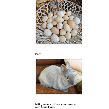
Puff
Mitt gamla växthus som numera
inte finns kvar...