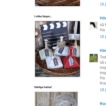
16 
I olika färger...
Hö
så h
Ha 
16 
Här
Tro
så d
ins
ins
Ha 
Kra
Härliga hattar!
18 
Ros