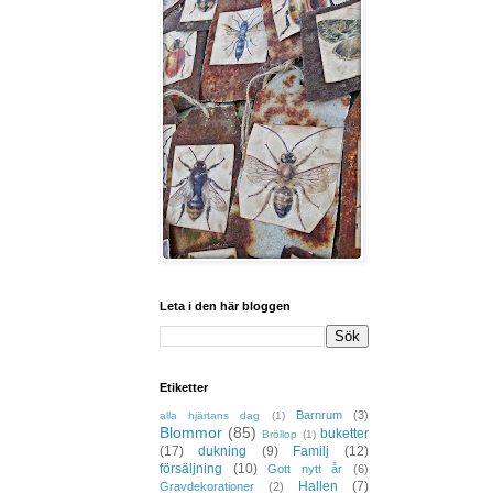
Leta i den här bloggen
Etiketter
Barnrum
(3)
alla hjärtans dag
(1)
Blommor
(85)
buketter
Bröllop
(1)
(17)
dukning
(9)
Familj
(12)
försäljning
(10)
Gott nytt år
(6)
Hallen
(7)
Gravdekorationer
(2)