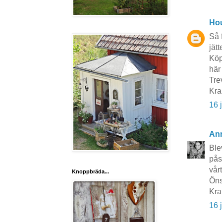
Hou
Så 
jätt
Köp
här 
Tre
Kra
16 
An
Ble
pås
vår
Knoppbräda...
Öns
Kr
16 