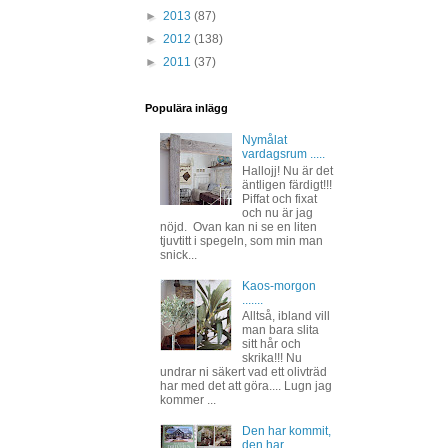
►
2013
(87)
►
2012
(138)
►
2011
(37)
Populära inlägg
Nymålat
vardagsrum .....
Hallojj! Nu är det
äntligen färdigt!!!
Piffat och fixat
och nu är jag
nöjd. Ovan kan ni se en liten
tjuvtitt i spegeln, som min man
snick...
Kaos-morgon
.......
Alltså, ibland vill
man bara slita
sitt hår och
skrika!!! Nu
undrar ni säkert vad ett olivträd
har med det att göra.... Lugn jag
kommer ...
Den har kommit,
den har