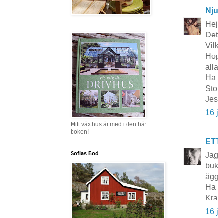
Nju
Hej
Det
Vil
Hop
all
Ha 
Sto
Jes
16 
Mitt växthus är med i den här
boken!
ET
Sofias Bod
Jag
buk
ägg
Ha 
Kr
16 