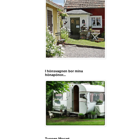
I hönsvagnen bor mina
hönapönor...
Tuppen Mosart