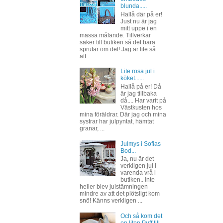
blunda.....
Hallå där på er!
Just nu är jag
mitt uppe i en
massa målande. Tillverkar
saker till butiken så det bara
sprutar om det! Jag är lite så
att...
Lite rosa jul i
köket......
Hallå på er! Då
är jag tillbaka
då.... Har varit på
Västkusten hos
mina föräldrar. Där jag och mina
systrar har julpyntat, hämtat
granar, ...
Julmys i Sofias
Bod...
Ja, nu är det
verkligen jul i
varenda vrå i
butiken.. Inte
heller blev julstämningen
mindre av att det plötsligt kom
snö! Känns verkligen ...
Och så kom det
en liten Puff till