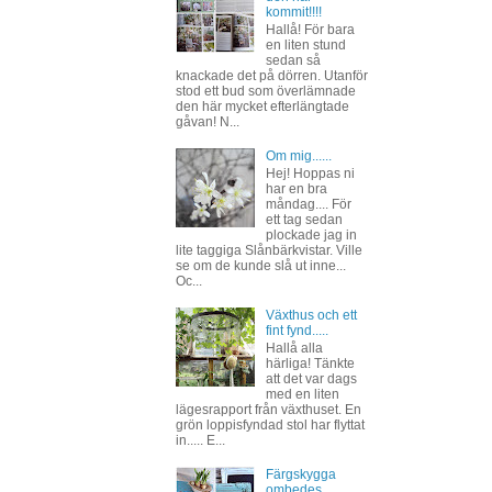
kommit!!!!
Hallå! För bara
en liten stund
sedan så
knackade det på dörren. Utanför
stod ett bud som överlämnade
den här mycket efterlängtade
gåvan! N...
Om mig......
Hej! Hoppas ni
har en bra
måndag.... För
ett tag sedan
plockade jag in
lite taggiga Slånbärkvistar. Ville
se om de kunde slå ut inne...
Oc...
Växthus och ett
fint fynd.....
Hallå alla
härliga! Tänkte
att det var dags
med en liten
lägesrapport från växthuset. En
grön loppisfyndad stol har flyttat
in..... E...
Färgskygga
ombedes