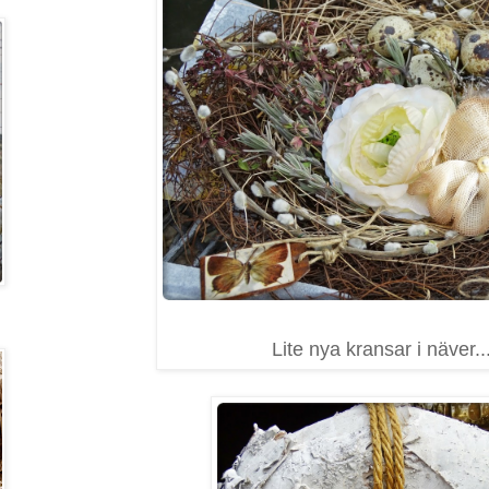
Lite nya kransar i näver..