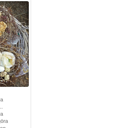
ra
..
ra
göra