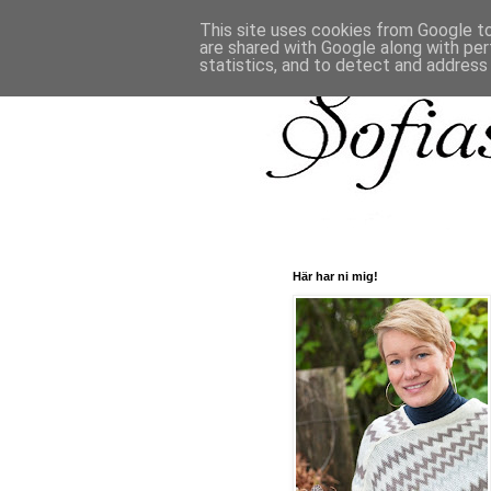
This site uses cookies from Google to 
are shared with Google along with per
statistics, and to detect and address
Här har ni mig!