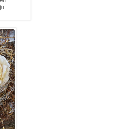
den
ju