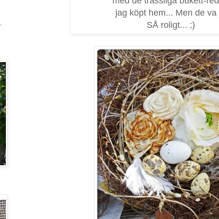
med de trassliga bukett-re
jag köpt hem... Men de va 
,
SÅ roligt... ;)