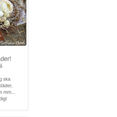
äder!
så
ag ska
kläder,
m mm...
digt