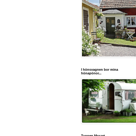
I hönsvagnen bor mina
hönapönor...
Tuppen Mosart