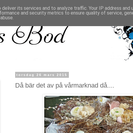
deliver its services and to analyze traffic. Your IP address and
formance and security metrics to ensure quality of service, ge
 abuse.
torsdag 26 mars 2015
Då bär det av på vårmarknad då....