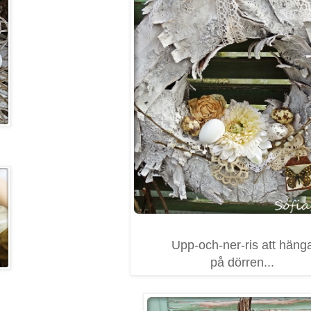
Upp-och-ner-ris att häng
på dörren...