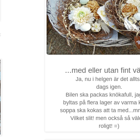
:
...med eller utan fint v
Ja, nu i helgen är det allt
dags igen.
Bilen ska packas knökafull, j
byltas på flera lager av varma 
soppa ska kokas att ta med...m
Vilket slit! men också så väl
roligt! =)