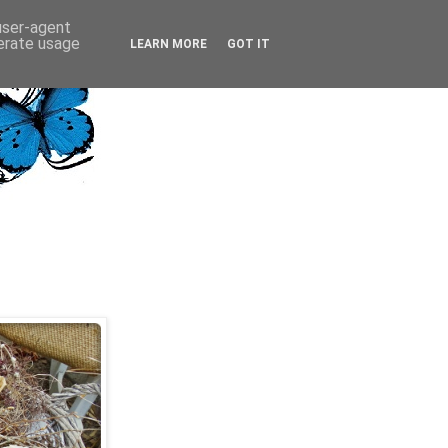
 user-agent
nerate usage
LEARN MORE
GOT IT