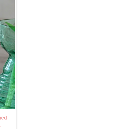
 med
.