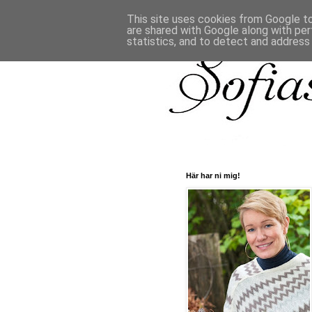
This site uses cookies from Google to 
are shared with Google along with per
statistics, and to detect and address
Här har ni mig!