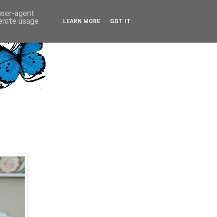
 user-agent
nerate usage
LEARN MORE
GOT IT