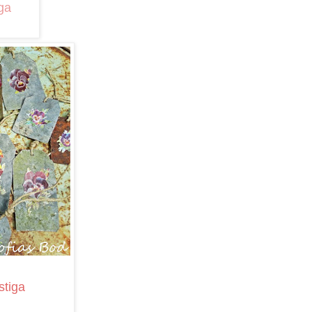
iga
stiga