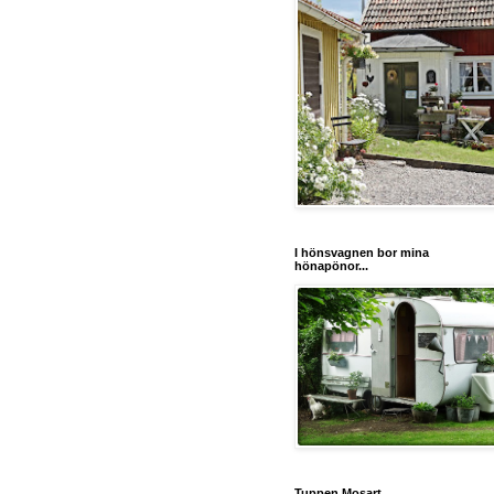
I hönsvagnen bor mina
hönapönor...
Tuppen Mosart