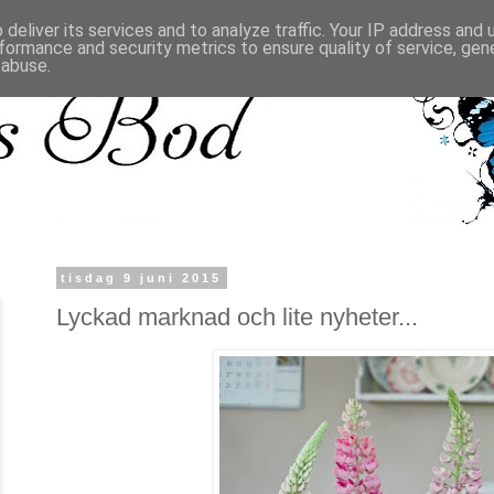
deliver its services and to analyze traffic. Your IP address and
formance and security metrics to ensure quality of service, ge
 abuse.
tisdag 9 juni 2015
Lyckad marknad och lite nyheter...