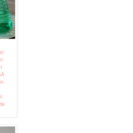
s/
n!
n
SÅ
gn
t
de