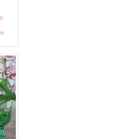
ag
t
ok