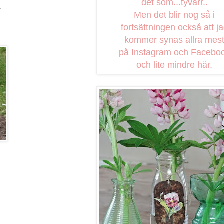
det som...tyvärr..
a
Men det blir nog så i
fortsättningen också att j
kommer synas allra mes
på Instagram och Facebo
och lite mindre här.