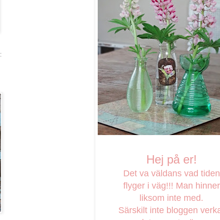
:
Hej på er!
Det va väldans vad tiden
flyger i väg!!! Man hinner
liksom inte med.
Särskilt inte bloggen verk