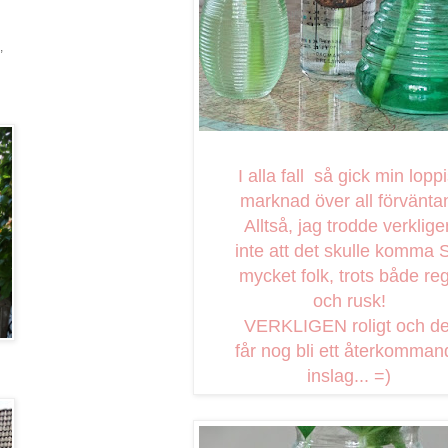
,
I alla fall så gick min loppi
marknad över all förvänta
Alltså, jag trodde verklige
inte att det skulle komma 
mycket folk, trots både re
och rusk!
VERKLIGEN roligt och de
får nog bli ett återkomman
inslag... =)