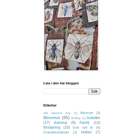
Leta i den här bloggen
Etiketter
Barnrum
(3)
alla hjärtans dag
(1)
Blommor
(85)
buketter
Bröllop
(1)
(17)
dukning
(9)
Familj
(12)
försäljning
(10)
Gott nytt år
(6)
Hallen
(7)
Gravdekorationer
(2)