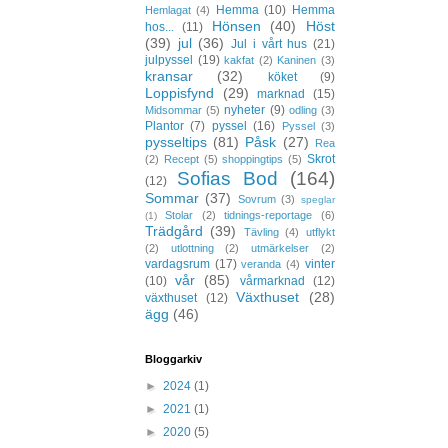
Hemma
(10)
Hemma
Hemlagat
(4)
Hönsen
(40)
Höst
hos...
(11)
(39)
jul
(36)
Jul i vårt hus
(21)
julpyssel
(19)
kakfat
(2)
Kaninen
(3)
kransar
(32)
köket
(9)
Loppisfynd
(29)
marknad
(15)
nyheter
(9)
Midsommar
(5)
odling
(3)
Plantor
(7)
pyssel
(16)
Pyssel
(3)
pysseltips
(81)
Påsk
(27)
Rea
Skrot
(2)
Recept
(5)
shoppingtips
(5)
Sofias Bod
(164)
(12)
Sommar
(37)
Sovrum
(3)
speglar
Stolar
(2)
tidnings-reportage
(6)
(1)
Trädgård
(39)
Tävling
(4)
utflykt
(2)
utlottning
(2)
utmärkelser
(2)
vardagsrum
(17)
vinter
veranda
(4)
vår
(85)
(10)
vårmarknad
(12)
Växthuset
(28)
växthuset
(12)
ägg
(46)
Bloggarkiv
►
2024
(1)
►
2021
(1)
►
2020
(5)