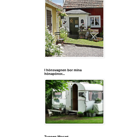
I hönsvagnen bor mina
hönapönor...
Tuppen Mosart