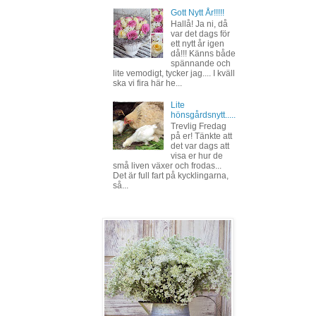
Gott Nytt År!!!!!
Hallå! Ja ni, då
var det dags för
ett nytt år igen
då!!! Känns både
spännande och
lite vemodigt, tycker jag.... I kväll
ska vi fira här he...
Lite
hönsgårdsnytt.....
Trevlig Fredag
på er! Tänkte att
det var dags att
visa er hur de
små liven växer och frodas...
Det är full fart på kycklingarna,
så...