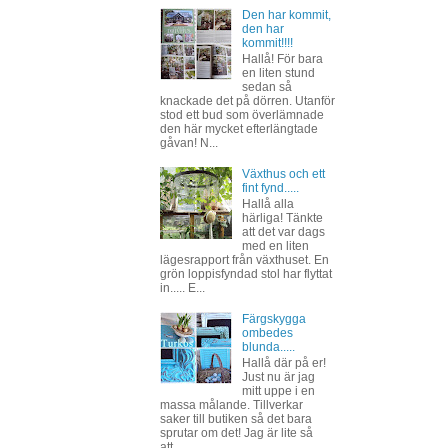
Den har kommit,
den har
kommit!!!!
Hallå! För bara
en liten stund
sedan så
knackade det på dörren. Utanför
stod ett bud som överlämnade
den här mycket efterlängtade
gåvan! N...
Växthus och ett
fint fynd.....
Hallå alla
härliga! Tänkte
att det var dags
med en liten
lägesrapport från växthuset. En
grön loppisfyndad stol har flyttat
in..... E...
Färgskygga
ombedes
blunda.....
Hallå där på er!
Just nu är jag
mitt uppe i en
massa målande. Tillverkar
saker till butiken så det bara
sprutar om det! Jag är lite så
att...