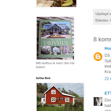
Upplagd 
Etiketter:
8 kom
Hou
Då 
Sjä
Mitt växthus är med i den här
tre
boken!
Kra
Sofias Bod
22 
ET
Din
här