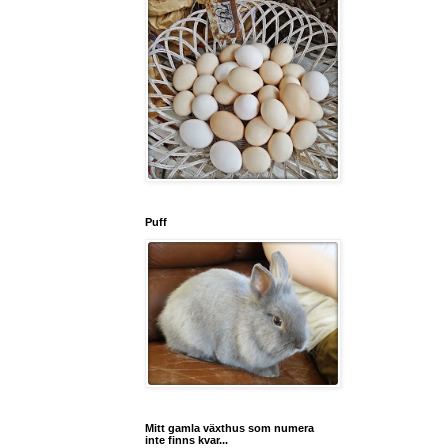
Puff
Mitt gamla växthus som numera
inte finns kvar...