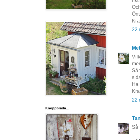
rikt
Och
Öns
Kr
22 
Me
Vil
men
Så 
sid
Ha d
Kra
22 
Knoppbräda...
Tan
Så 