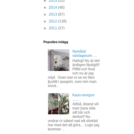
►
2015
(20)
►
2014
(48)
►
2013
(87)
►
2012
(138)
►
2011
(37)
Populära inlägg
Nymålat
vardagsrum .....
Hallojj! Nu är det
äntligen färdigt!!!
Piffat och fixat
och nu är jag
nöjd. Ovan kan ni se en liten
tjuvtitt i spegeln, som min man
snick...
Kaos-morgon
.......
Alltså, ibland vill
man bara slita
sitt hår och
skrika!!! Nu
undrar ni säkert vad ett olivträd
har med det att göra.... Lugn jag
kommer ...