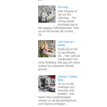
Om mig......
Hej! Hoppas ni
har en bra
måndag.... För
ett tag sedan
plockade jag in
lite taggiga Slånbärkvistar. Ville
se om de kunde slå ut inne...
Oc...
Lite rosa jul i
köket......
Hallå på er! Då
är jag tillbaka
då.... Har varit på
Västkusten hos
mina föräldrar. Där jag och mina
systrar har julpyntat, hämtat
granar, ...
Julmys i Sofias
Bod...
Ja, nu är det
verkligen jul i
varenda vrå i
butiken.. Inte
heller blev julstämningen
mindre av att det plötsligt kom
snö! Känns verkligen ...