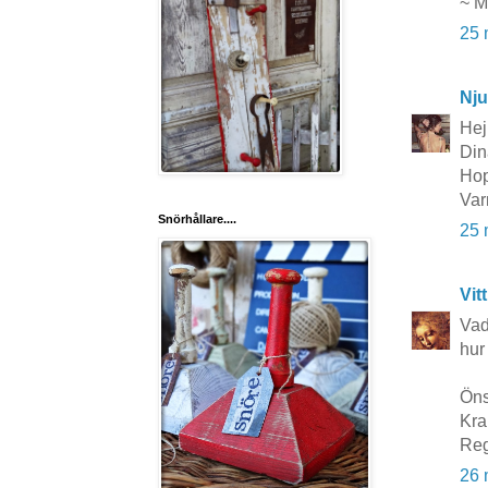
~ M
25 
Nju
Hej
Din
Hop
Var
Snörhållare....
25 
Vit
Vad
hur
Öns
Kra
Reg
26 