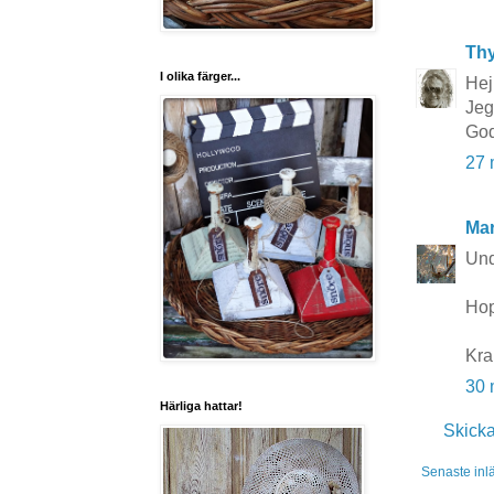
Thy
I olika färger...
Hej
Jeg
God
27 
Mar
Und
Hop
Kra
30 
Härliga hattar!
Skick
Senaste inl