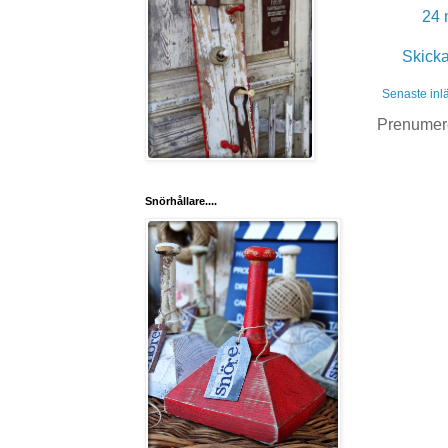
24 
Skick
Senaste inl
Prenumer
Snörhållare....