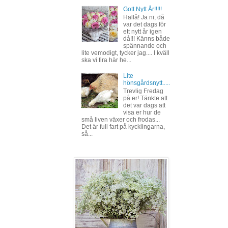
Gott Nytt År!!!!!
Hallå! Ja ni, då
var det dags för
ett nytt år igen
då!!! Känns både
spännande och
lite vemodigt, tycker jag.... I kväll
ska vi fira här he...
Lite
hönsgårdsnytt.....
Trevlig Fredag
på er! Tänkte att
det var dags att
visa er hur de
små liven växer och frodas...
Det är full fart på kycklingarna,
så...