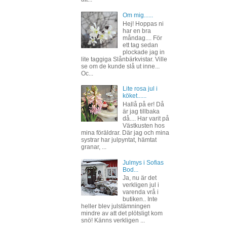
Om mig......
Hej! Hoppas ni
har en bra
måndag.... För
ett tag sedan
plockade jag in
lite taggiga Slånbärkvistar. Ville
se om de kunde slå ut inne...
Oc...
Lite rosa jul i
köket......
Hallå på er! Då
är jag tillbaka
då.... Har varit på
Västkusten hos
mina föräldrar. Där jag och mina
systrar har julpyntat, hämtat
granar, ...
Julmys i Sofias
Bod...
Ja, nu är det
verkligen jul i
varenda vrå i
butiken.. Inte
heller blev julstämningen
mindre av att det plötsligt kom
snö! Känns verkligen ...