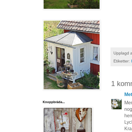
Upplagd 
Etiketter:
1 kom
Me
Knoppbräda...
Men
nog
he
Lyck
Kra