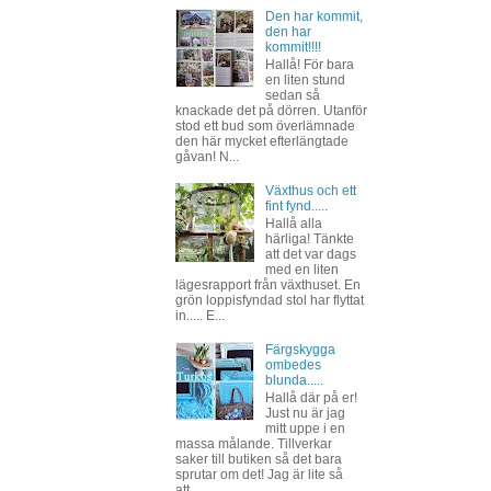
Den har kommit,
den har
kommit!!!!
Hallå! För bara
en liten stund
sedan så
knackade det på dörren. Utanför
stod ett bud som överlämnade
den här mycket efterlängtade
gåvan! N...
Växthus och ett
fint fynd.....
Hallå alla
härliga! Tänkte
att det var dags
med en liten
lägesrapport från växthuset. En
grön loppisfyndad stol har flyttat
in..... E...
Färgskygga
ombedes
blunda.....
Hallå där på er!
Just nu är jag
mitt uppe i en
massa målande. Tillverkar
saker till butiken så det bara
sprutar om det! Jag är lite så
att...