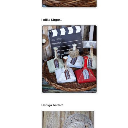
I olika färger...
Härliga hattar!