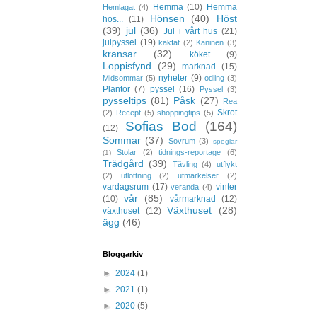
Hemma
(10)
Hemma
Hemlagat
(4)
Hönsen
(40)
Höst
hos...
(11)
(39)
jul
(36)
Jul i vårt hus
(21)
julpyssel
(19)
kakfat
(2)
Kaninen
(3)
kransar
(32)
köket
(9)
Loppisfynd
(29)
marknad
(15)
nyheter
(9)
Midsommar
(5)
odling
(3)
Plantor
(7)
pyssel
(16)
Pyssel
(3)
pysseltips
(81)
Påsk
(27)
Rea
Skrot
(2)
Recept
(5)
shoppingtips
(5)
Sofias Bod
(164)
(12)
Sommar
(37)
Sovrum
(3)
speglar
Stolar
(2)
tidnings-reportage
(6)
(1)
Trädgård
(39)
Tävling
(4)
utflykt
(2)
utlottning
(2)
utmärkelser
(2)
vardagsrum
(17)
vinter
veranda
(4)
vår
(85)
(10)
vårmarknad
(12)
Växthuset
(28)
växthuset
(12)
ägg
(46)
Bloggarkiv
►
2024
(1)
►
2021
(1)
►
2020
(5)