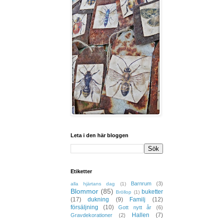
Leta i den här bloggen
Etiketter
Barnrum
(3)
alla hjärtans dag
(1)
Blommor
(85)
buketter
Bröllop
(1)
(17)
dukning
(9)
Familj
(12)
försäljning
(10)
Gott nytt år
(6)
Hallen
(7)
Gravdekorationer
(2)