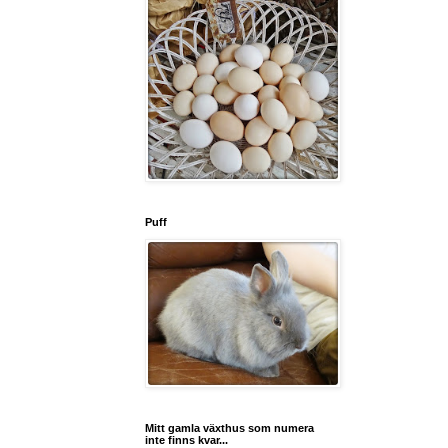
Puff
Mitt gamla växthus som numera
inte finns kvar...