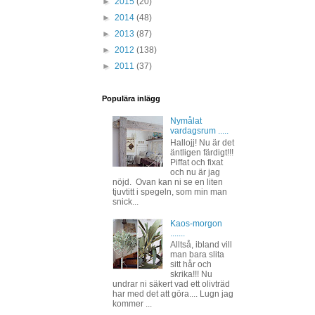
►
2015
(20)
►
2014
(48)
►
2013
(87)
►
2012
(138)
►
2011
(37)
Populära inlägg
Nymålat
vardagsrum .....
Hallojj! Nu är det
äntligen färdigt!!!
Piffat och fixat
och nu är jag
nöjd. Ovan kan ni se en liten
tjuvtitt i spegeln, som min man
snick...
Kaos-morgon
.......
Alltså, ibland vill
man bara slita
sitt hår och
skrika!!! Nu
undrar ni säkert vad ett olivträd
har med det att göra.... Lugn jag
kommer ...