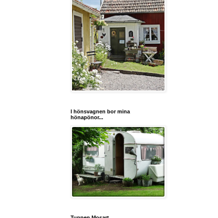
I hönsvagnen bor mina
hönapönor...
Tuppen Mosart