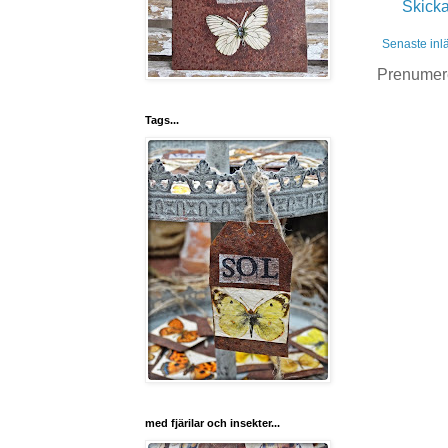
Skick
Senaste inl
Prenumer
Tags...
med fjärilar och insekter...