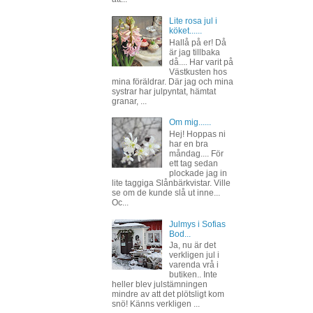
Lite rosa jul i
köket......
Hallå på er! Då
är jag tillbaka
då.... Har varit på
Västkusten hos
mina föräldrar. Där jag och mina
systrar har julpyntat, hämtat
granar, ...
Om mig......
Hej! Hoppas ni
har en bra
måndag.... För
ett tag sedan
plockade jag in
lite taggiga Slånbärkvistar. Ville
se om de kunde slå ut inne...
Oc...
Julmys i Sofias
Bod...
Ja, nu är det
verkligen jul i
varenda vrå i
butiken.. Inte
heller blev julstämningen
mindre av att det plötsligt kom
snö! Känns verkligen ...