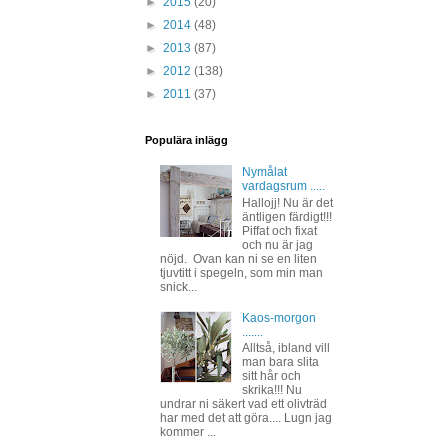
►
2015
(20)
►
2014
(48)
►
2013
(87)
►
2012
(138)
►
2011
(37)
Populära inlägg
Nymålat
vardagsrum .....
Hallojj! Nu är det
äntligen färdigt!!!
Piffat och fixat
och nu är jag
nöjd. Ovan kan ni se en liten
tjuvtitt i spegeln, som min man
snick...
Kaos-morgon
.......
Alltså, ibland vill
man bara slita
sitt hår och
skrika!!! Nu
undrar ni säkert vad ett olivträd
har med det att göra.... Lugn jag
kommer ...