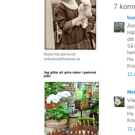
7 kom
Isa
Åhh
Hål
ditt
Så 
her
Maila mig gärna på :
Ha d
sofiasbod@hotmail.se
Kra
Jag gillar att göra saker i gammal
11 
plåt!
Me
Vil
det
Ha 
Kra
11 