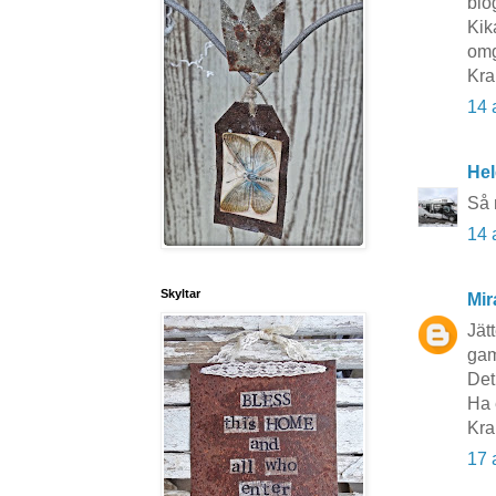
blo
Kik
omg
Kra
14 
He
Så 
14 
Skyltar
Mi
Jät
gaml
Det
Ha 
Kr
17 