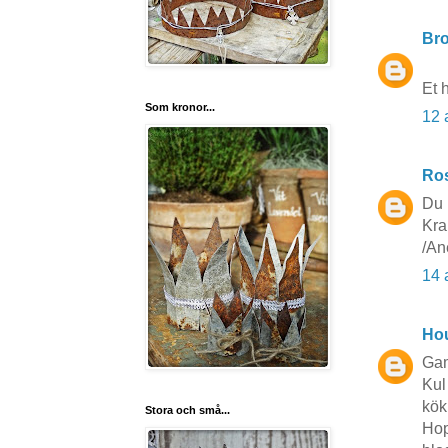
Br
Et h
Som kronor...
12 
Ros
Du 
Kr
/An
14 
Hou
Gam
Kul
kök 
Stora och små...
Hop