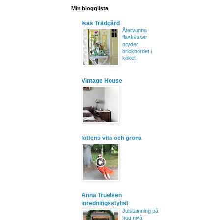
Min blogglista
Isas Trädgård
Återvunna
flaskvaser
pryder
brickbordet i
köket
Vintage House
lottens vita och gröna
Anna Truelsen
inredningsstylist
Julstämning på
hög nivå