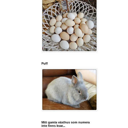
Puff
Mitt gamla växthus som numera
inte finns kvar...