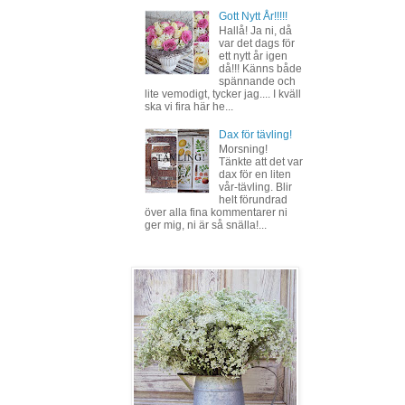
Gott Nytt År!!!!!
Hallå! Ja ni, då
var det dags för
ett nytt år igen
då!!! Känns både
spännande och
lite vemodigt, tycker jag.... I kväll
ska vi fira här he...
Dax för tävling!
Morsning!
Tänkte att det var
dax för en liten
vår-tävling. Blir
helt förundrad
över alla fina kommentarer ni
ger mig, ni är så snälla!...