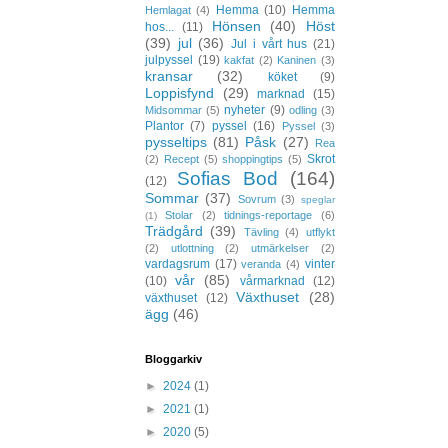
Hemma
(10)
Hemma
Hemlagat
(4)
Hönsen
(40)
Höst
hos...
(11)
(39)
jul
(36)
Jul i vårt hus
(21)
julpyssel
(19)
kakfat
(2)
Kaninen
(3)
kransar
(32)
köket
(9)
Loppisfynd
(29)
marknad
(15)
nyheter
(9)
Midsommar
(5)
odling
(3)
Plantor
(7)
pyssel
(16)
Pyssel
(3)
pysseltips
(81)
Påsk
(27)
Rea
Skrot
(2)
Recept
(5)
shoppingtips
(5)
Sofias Bod
(164)
(12)
Sommar
(37)
Sovrum
(3)
speglar
Stolar
(2)
tidnings-reportage
(6)
(1)
Trädgård
(39)
Tävling
(4)
utflykt
(2)
utlottning
(2)
utmärkelser
(2)
vardagsrum
(17)
vinter
veranda
(4)
vår
(85)
(10)
vårmarknad
(12)
Växthuset
(28)
växthuset
(12)
ägg
(46)
Bloggarkiv
►
2024
(1)
►
2021
(1)
►
2020
(5)