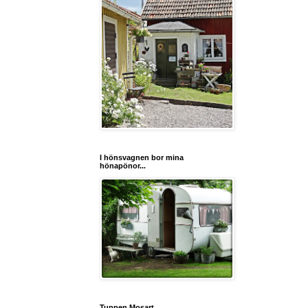
I hönsvagnen bor mina
hönapönor...
Tuppen Mosart