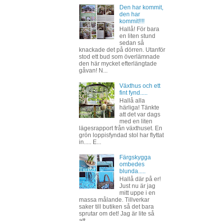
Den har kommit,
den har
kommit!!!!
Hallå! För bara
en liten stund
sedan så
knackade det på dörren. Utanför
stod ett bud som överlämnade
den här mycket efterlängtade
gåvan! N...
Växthus och ett
fint fynd.....
Hallå alla
härliga! Tänkte
att det var dags
med en liten
lägesrapport från växthuset. En
grön loppisfyndad stol har flyttat
in..... E...
Färgskygga
ombedes
blunda.....
Hallå där på er!
Just nu är jag
mitt uppe i en
massa målande. Tillverkar
saker till butiken så det bara
sprutar om det! Jag är lite så
att...