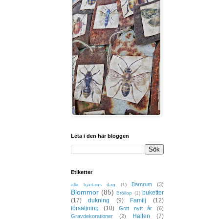
Leta i den här bloggen
Etiketter
Barnrum
(3)
alla hjärtans dag
(1)
Blommor
(85)
buketter
Bröllop
(1)
(17)
dukning
(9)
Familj
(12)
försäljning
(10)
Gott nytt år
(6)
Hallen
(7)
Gravdekorationer
(2)