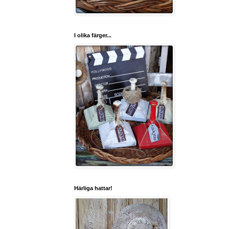
I olika färger...
Härliga hattar!