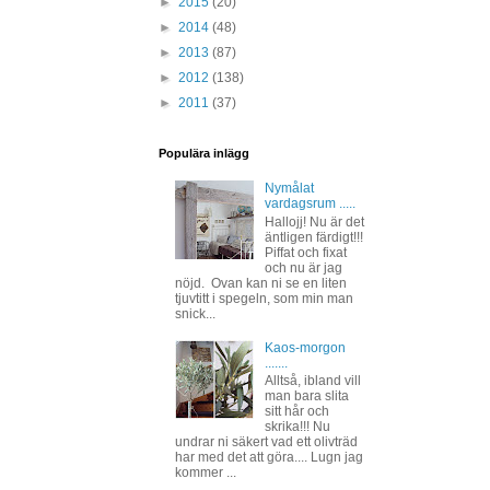
►
2015
(20)
►
2014
(48)
►
2013
(87)
►
2012
(138)
►
2011
(37)
Populära inlägg
Nymålat
vardagsrum .....
Hallojj! Nu är det
äntligen färdigt!!!
Piffat och fixat
och nu är jag
nöjd. Ovan kan ni se en liten
tjuvtitt i spegeln, som min man
snick...
Kaos-morgon
.......
Alltså, ibland vill
man bara slita
sitt hår och
skrika!!! Nu
undrar ni säkert vad ett olivträd
har med det att göra.... Lugn jag
kommer ...