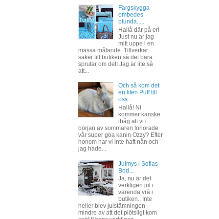
Färgskygga
ombedes
blunda.....
Hallå där på er!
Just nu är jag
mitt uppe i en
massa målande. Tillverkar
saker till butiken så det bara
sprutar om det! Jag är lite så
att...
Och så kom det
en liten Puff till
oss...
Hallå! Ni
kommer kanske
ihåg att vi i
början av sommaren förlorade
vår super goa kanin Ozzy? Efter
honom har vi inte haft nån och
jag hade...
Julmys i Sofias
Bod...
Ja, nu är det
verkligen jul i
varenda vrå i
butiken.. Inte
heller blev julstämningen
mindre av att det plötsligt kom