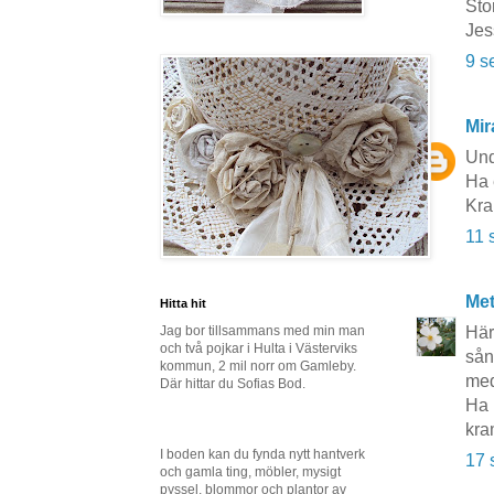
Sto
Jes
9 s
Mi
Und
Ha 
Kr
11 
Me
Hitta hit
Här
Jag bor tillsammans med min man
och två pojkar i Hulta i Västerviks
sån
kommun, 2 mil norr om Gamleby.
med
Där hittar du Sofias Bod.
Ha 
kra
I boden kan du fynda nytt hantverk
17 
och gamla ting, möbler, mysigt
pyssel, blommor och plantor av