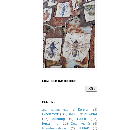
Leta i den här bloggen
Etiketter
Barnrum
(3)
alla hjärtans dag
(1)
Blommor
(85)
buketter
Bröllop
(1)
(17)
dukning
(9)
Familj
(12)
försäljning
(10)
Gott nytt år
(6)
Hallen
(7)
Gravdekorationer
(2)