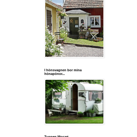
I hönsvagnen bor mina
hönapönor...
Tuppen Mosart