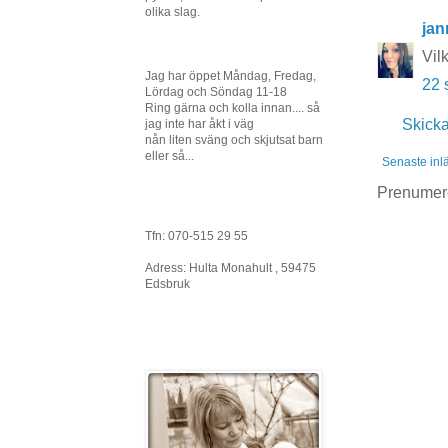
olika slag.
jan
Vil
Jag har öppet Måndag, Fredag,
22 
Lördag och Söndag 11-18
Ring gärna och kolla innan.... så
Skick
jag inte har åkt i väg
nån liten sväng och skjutsat barn
eller så...
Senaste inl
Prenumer
Tfn: 070-515 29 55
Adress: Hulta Monahult , 59475
Edsbruk