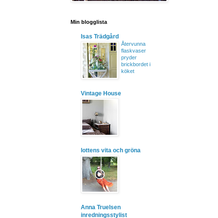
Min blogglista
Isas Trädgård
Återvunna
flaskvaser
pryder
brickbordet i
köket
Vintage House
lottens vita och gröna
Anna Truelsen
inredningsstylist