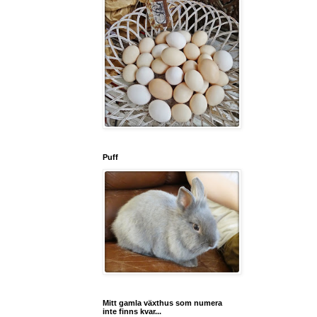
Puff
Mitt gamla växthus som numera
inte finns kvar...