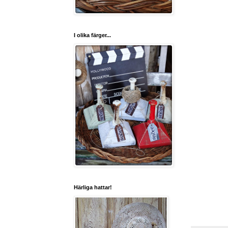
I olika färger...
Härliga hattar!