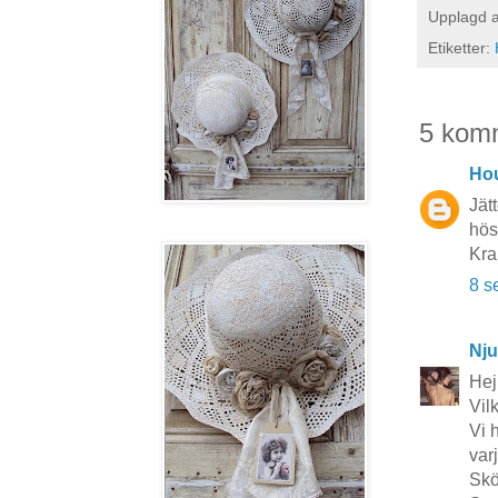
Upplagd 
Etiketter:
5 kom
Hou
Jät
höst
Kra
8 s
Nju
Hej
Vil
Vi 
var
Skö