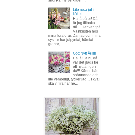
snö! Känns verkligen ...
Lite rosa jul i
köket......
Hallå på er! Då
är jag tillbaka
då.... Har varit på
Västkusten hos
mina föräldrar. Där jag och mina
systrar har julpyntat, hämtat
granar, ...
Gott Nytt År!!!!!
Hallå! Ja ni, då
var det dags för
ett nytt år igen
då!!! Känns både
spännande och
lite vemodigt, tycker jag.... I kväll
ska vi fira här he...