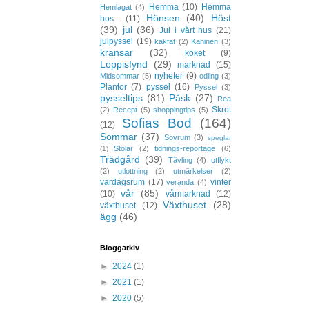
Hemma
(10)
Hemma
Hemlagat
(4)
Hönsen
(40)
Höst
hos...
(11)
(39)
jul
(36)
Jul i vårt hus
(21)
julpyssel
(19)
kakfat
(2)
Kaninen
(3)
kransar
(32)
köket
(9)
Loppisfynd
(29)
marknad
(15)
nyheter
(9)
Midsommar
(5)
odling
(3)
Plantor
(7)
pyssel
(16)
Pyssel
(3)
pysseltips
(81)
Påsk
(27)
Rea
Skrot
(2)
Recept
(5)
shoppingtips
(5)
Sofias Bod
(164)
(12)
Sommar
(37)
Sovrum
(3)
speglar
Stolar
(2)
tidnings-reportage
(6)
(1)
Trädgård
(39)
Tävling
(4)
utflykt
(2)
utlottning
(2)
utmärkelser
(2)
vardagsrum
(17)
vinter
veranda
(4)
vår
(85)
(10)
vårmarknad
(12)
Växthuset
(28)
växthuset
(12)
ägg
(46)
Bloggarkiv
►
2024
(1)
►
2021
(1)
►
2020
(5)