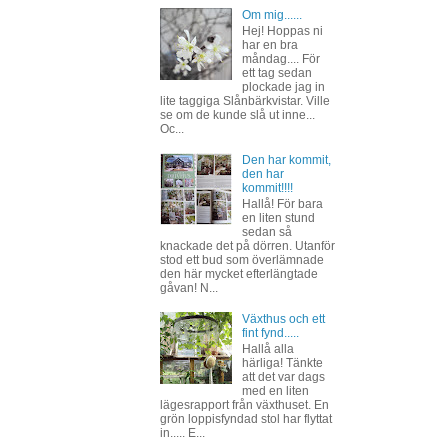
Om mig......
Hej! Hoppas ni
har en bra
måndag.... För
ett tag sedan
plockade jag in
lite taggiga Slånbärkvistar. Ville
se om de kunde slå ut inne...
Oc...
Den har kommit,
den har
kommit!!!!
Hallå! För bara
en liten stund
sedan så
knackade det på dörren. Utanför
stod ett bud som överlämnade
den här mycket efterlängtade
gåvan! N...
Växthus och ett
fint fynd.....
Hallå alla
härliga! Tänkte
att det var dags
med en liten
lägesrapport från växthuset. En
grön loppisfyndad stol har flyttat
in..... E...