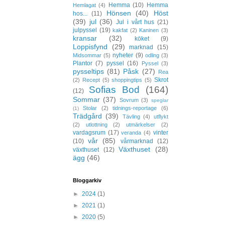
Hemma
(10)
Hemma
Hemlagat
(4)
Hönsen
(40)
Höst
hos...
(11)
(39)
jul
(36)
Jul i vårt hus
(21)
julpyssel
(19)
kakfat
(2)
Kaninen
(3)
kransar
(32)
köket
(9)
Loppisfynd
(29)
marknad
(15)
nyheter
(9)
Midsommar
(5)
odling
(3)
Plantor
(7)
pyssel
(16)
Pyssel
(3)
pysseltips
(81)
Påsk
(27)
Rea
Skrot
(2)
Recept
(5)
shoppingtips
(5)
Sofias Bod
(164)
(12)
Sommar
(37)
Sovrum
(3)
speglar
Stolar
(2)
tidnings-reportage
(6)
(1)
Trädgård
(39)
Tävling
(4)
utflykt
(2)
utlottning
(2)
utmärkelser
(2)
vardagsrum
(17)
vinter
veranda
(4)
vår
(85)
(10)
vårmarknad
(12)
Växthuset
(28)
växthuset
(12)
ägg
(46)
Bloggarkiv
►
2024
(1)
►
2021
(1)
►
2020
(5)