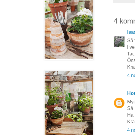
4 kom
Isa
Så 
liv
Tac
Öns
Kra
4 n
Hou
Myck
Så 
Ha 
Kra
4 n