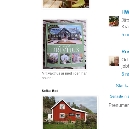
HW
Jätt
Kra
5 n
Ros
Och
job
Mitt växthus är med i den här
6 n
boken!
Skick
Sofias Bod
Senaste inl
Prenumer