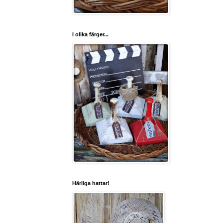
I olika färger...
Härliga hattar!