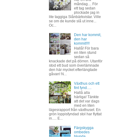
måndag.... För
ett tag sedan
plockade jag in
lite taggiga Slånbärkvistar. Ville
se om de kunde slå ut inne...
Oc...
Den har kommit,
den har
kommit!!!!
Hallå! För bara
en liten stund
sedan så
knackade det på dörren. Utanför
stod ett bud som överlämnade
den här mycket efterlängtade
gåvan! N...
Växthus och ett
fint fynd.....
Hallå alla
härliga! Tänkte
att det var dags
med en liten
lägesrapport från växthuset. En
grön loppisfyndad stol har flyttat
in..... E...
Färgskygga
ombedes
blunda.....