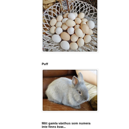
Puff
Mitt gamla växthus som numera
inte finns kvar...