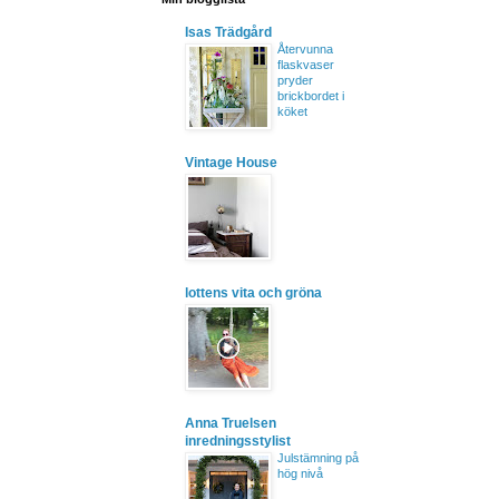
Isas Trädgård
Återvunna
flaskvaser
pryder
brickbordet i
köket
Vintage House
lottens vita och gröna
Anna Truelsen
inredningsstylist
Julstämning på
hög nivå