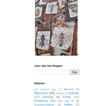
Leta i den här bloggen
Etiketter
Barnrum
(3)
alla hjärtans dag
(1)
Blommor
(85)
buketter
Bröllop
(1)
(17)
dukning
(9)
Familj
(12)
försäljning
(10)
Gott nytt år
(6)
Hallen
(7)
Gravdekorationer
(2)