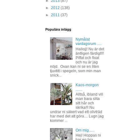
►
2013
(87)
►
2012
(138)
►
2011
(37)
Populära inlägg
Nymålat
vardagsrum .....
Hallojj! Nu är det
äntligen färdigt!!!
Piffat och fixat
och nu är jag
nöjd. Ovan kan ni se en liten
tjuvtitt i spegeln, som min man
snick...
Kaos-morgon
.......
Alltså, ibland vill
man bara slita
sitt hår och
skrika!!! Nu
undrar ni säkert vad ett olivträd
har med det att göra.... Lugn jag
kommer ...
Om mig......
Hej! Hoppas ni
har en bra