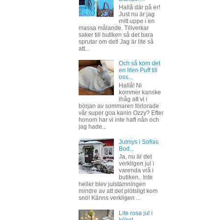
Hallå där på er!
Just nu är jag
mitt uppe i en
massa målande. Tillverkar
saker till butiken så det bara
sprutar om det! Jag är lite så
att...
Och så kom det
en liten Puff till
oss...
Hallå! Ni
kommer kanske
ihåg att vi i
början av sommaren förlorade
vår super goa kanin Ozzy? Efter
honom har vi inte haft nån och
jag hade...
Julmys i Sofias
Bod...
Ja, nu är det
verkligen jul i
varenda vrå i
butiken.. Inte
heller blev julstämningen
mindre av att det plötsligt kom
snö! Känns verkligen ...
Lite rosa jul i
köket......