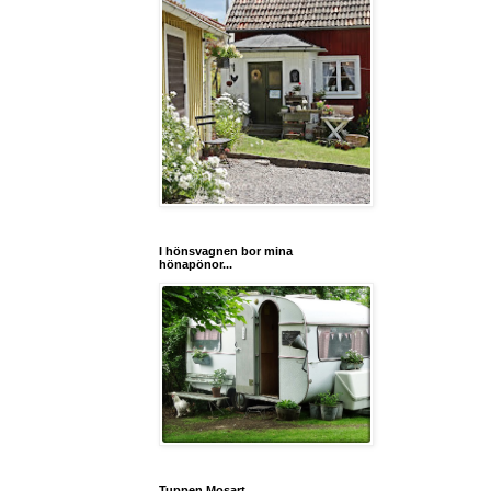
I hönsvagnen bor mina
hönapönor...
Tuppen Mosart