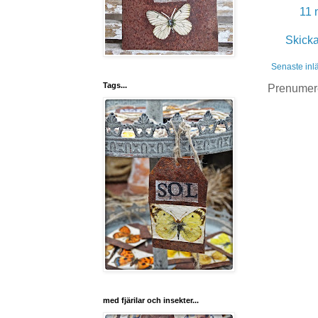
11 
Skick
Senaste inl
Tags...
Prenumer
med fjärilar och insekter...