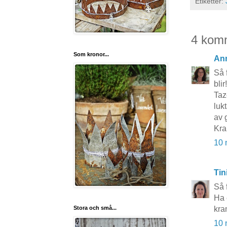
Etiketter:
4 kom
Som kronor...
An
Så 
blir!
Taze
luk
av g
Kr
10 
Tin
Så f
Ha 
Stora och små...
kra
10 