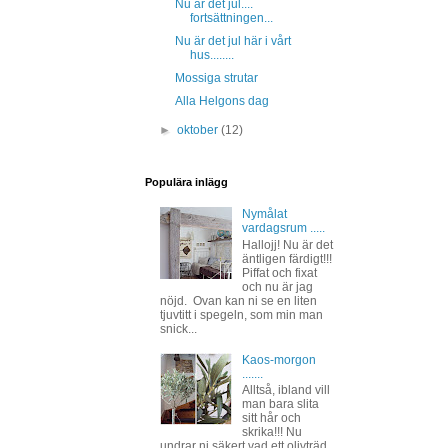
Nu är det jul....
fortsättningen...
Nu är det jul här i vårt
hus........
Mossiga strutar
Alla Helgons dag
►
oktober
(12)
Populära inlägg
Nymålat
vardagsrum .....
Hallojj! Nu är det
äntligen färdigt!!!
Piffat och fixat
och nu är jag
nöjd. Ovan kan ni se en liten
tjuvtitt i spegeln, som min man
snick...
Kaos-morgon
.......
Alltså, ibland vill
man bara slita
sitt hår och
skrika!!! Nu
undrar ni säkert vad ett olivträd