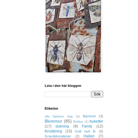
Leta i den här bloggen
Etiketter
Barnrum
(3)
alla hjärtans dag
(1)
Blommor
(85)
buketter
Bröllop
(1)
(17)
dukning
(9)
Familj
(12)
försäljning
(10)
Gott nytt år
(6)
Hallen
(7)
Gravdekorationer
(2)