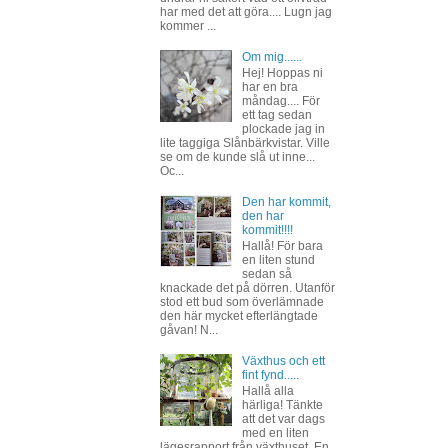
har med det att göra.... Lugn jag
kommer ...
Om mig......
Hej! Hoppas ni
har en bra
måndag.... För
ett tag sedan
plockade jag in
lite taggiga Slånbärkvistar. Ville
se om de kunde slå ut inne...
Oc...
Den har kommit,
den har
kommit!!!!
Hallå! För bara
en liten stund
sedan så
knackade det på dörren. Utanför
stod ett bud som överlämnade
den här mycket efterlängtade
gåvan! N...
Växthus och ett
fint fynd.....
Hallå alla
härliga! Tänkte
att det var dags
med en liten
lägesrapport från växthuset. En