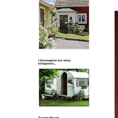
I hönsvagnen bor mina
hönapönor...
Tuppen Mosart