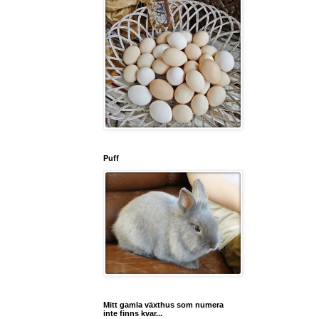
Puff
Mitt gamla växthus som numera
inte finns kvar...