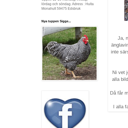
lördag och söndag. Adress : Hulta
Monahult 59475 Edsbruk
Nya tuppen Sigge...
Ja, n
änglavin
inte sär
Ni vet 
alla bi
Då får m
I alla 