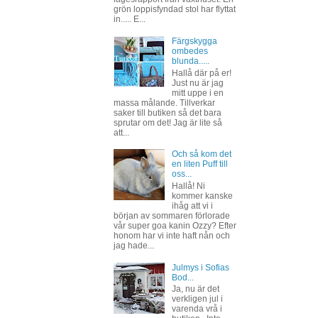
grön loppisfyndad stol har flyttat
in..... E...
Färgskygga
ombedes
blunda.....
Hallå där på er!
Just nu är jag
mitt uppe i en
massa målande. Tillverkar
saker till butiken så det bara
sprutar om det! Jag är lite så
att...
Och så kom det
en liten Puff till
oss...
Hallå! Ni
kommer kanske
ihåg att vi i
början av sommaren förlorade
vår super goa kanin Ozzy? Efter
honom har vi inte haft nån och
jag hade...
Julmys i Sofias
Bod...
Ja, nu är det
verkligen jul i
varenda vrå i