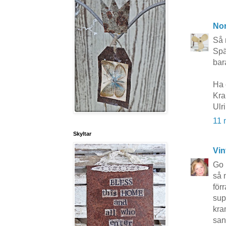
No
Så 
Spä
bara
Ha 
Kra
Ulr
11 
Skyltar
Vin
Go 
så 
för
sup
kr
san