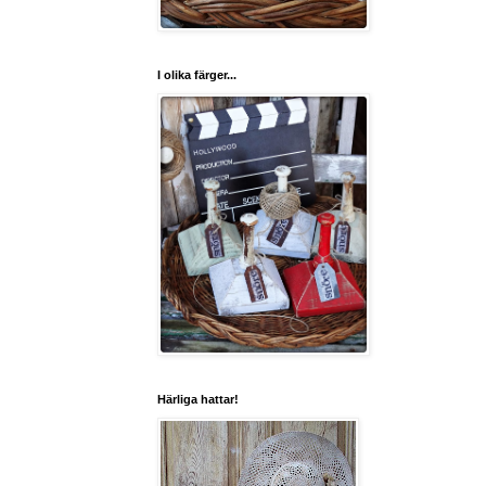
I olika färger...
Härliga hattar!