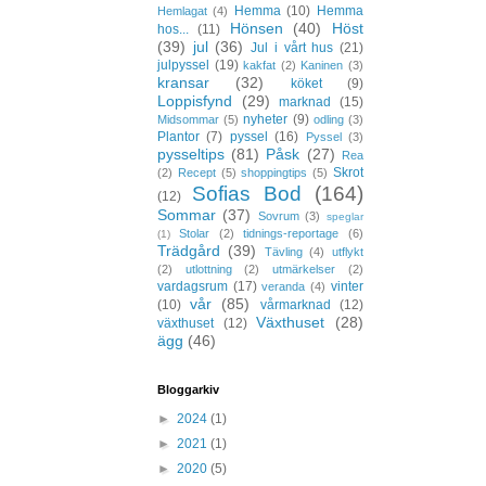
Hemma
(10)
Hemma
Hemlagat
(4)
Hönsen
(40)
Höst
hos...
(11)
(39)
jul
(36)
Jul i vårt hus
(21)
julpyssel
(19)
kakfat
(2)
Kaninen
(3)
kransar
(32)
köket
(9)
Loppisfynd
(29)
marknad
(15)
nyheter
(9)
Midsommar
(5)
odling
(3)
Plantor
(7)
pyssel
(16)
Pyssel
(3)
pysseltips
(81)
Påsk
(27)
Rea
Skrot
(2)
Recept
(5)
shoppingtips
(5)
Sofias Bod
(164)
(12)
Sommar
(37)
Sovrum
(3)
speglar
Stolar
(2)
tidnings-reportage
(6)
(1)
Trädgård
(39)
Tävling
(4)
utflykt
(2)
utlottning
(2)
utmärkelser
(2)
vardagsrum
(17)
vinter
veranda
(4)
vår
(85)
(10)
vårmarknad
(12)
Växthuset
(28)
växthuset
(12)
ägg
(46)
Bloggarkiv
►
2024
(1)
►
2021
(1)
►
2020
(5)