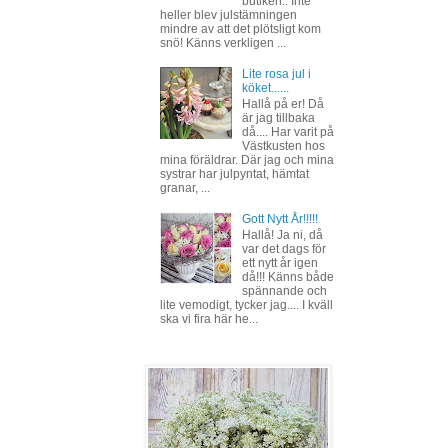
butiken.. Inte
heller blev julstämningen
mindre av att det plötsligt kom
snö! Känns verkligen ...
Lite rosa jul i
köket......
Hallå på er! Då
är jag tillbaka
då.... Har varit på
Västkusten hos
mina föräldrar. Där jag och mina
systrar har julpyntat, hämtat
granar, ...
Gott Nytt År!!!!!
Hallå! Ja ni, då
var det dags för
ett nytt år igen
då!!! Känns både
spännande och
lite vemodigt, tycker jag.... I kväll
ska vi fira här he...