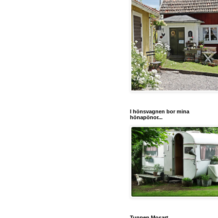
I hönsvagnen bor mina
hönapönor...
Tuppen Mosart