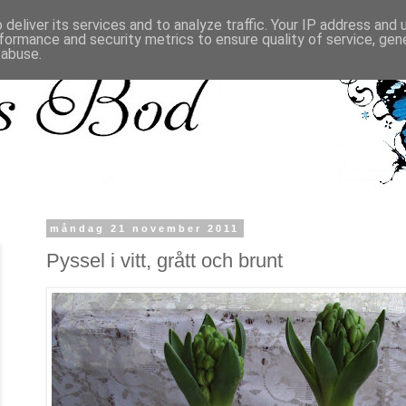
deliver its services and to analyze traffic. Your IP address and
formance and security metrics to ensure quality of service, ge
 abuse.
måndag 21 november 2011
Pyssel i vitt, grått och brunt