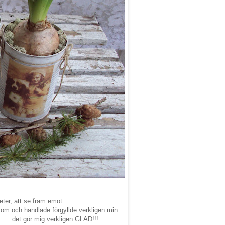
r, att se fram emot...........
kom och handlade förgyllde verkligen min
r...... det gör mig verkligen GLAD!!!