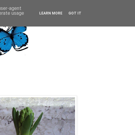
 user-agent
nerate usage
LEARN MORE
GOT IT