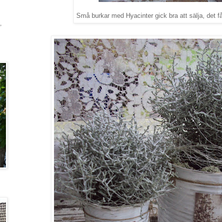
Små burkar med Hyacinter gick bra att sälja, det får 
,