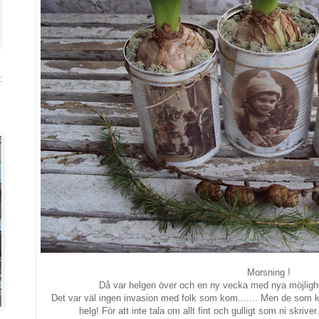
:
Morsning !
Då var helgen över och en ny vecka med nya möjlighete
Det var väl ingen invasion med folk som kom....... Men de som 
helg! För att inte tala om allt fint och gulligt som ni skrive