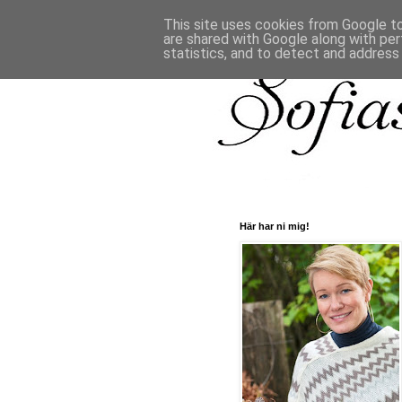
This site uses cookies from Google to 
are shared with Google along with per
statistics, and to detect and address
Här har ni mig!