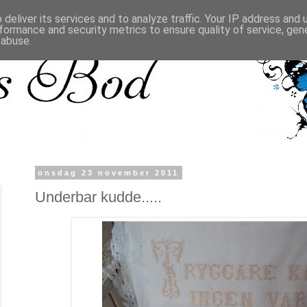
deliver its services and to analyze traffic. Your IP address and
formance and security metrics to ensure quality of service, ge
 abuse.
onsdag 23 november 2011
Underbar kudde.....