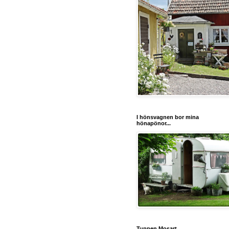
I hönsvagnen bor mina
hönapönor...
Tuppen Mosart