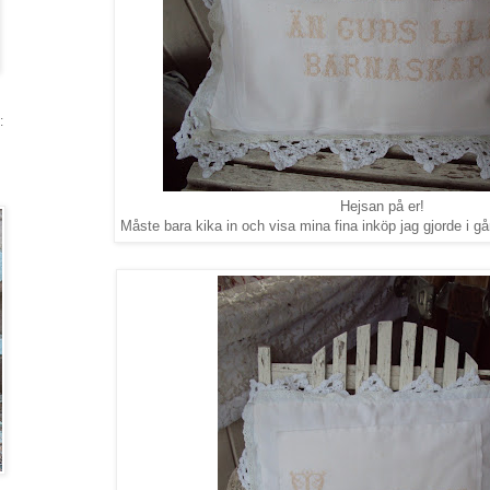
:
Hejsan på er!
Måste bara kika in och visa mina fina inköp jag gjorde i går