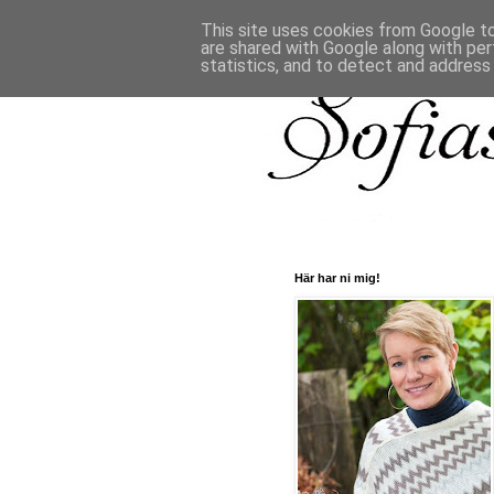
This site uses cookies from Google to 
are shared with Google along with per
statistics, and to detect and address
Här har ni mig!