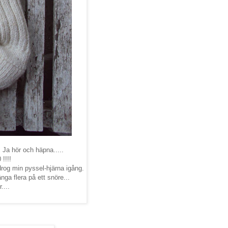
 Ja hör och häpna.....
 !!!!
 drog min pyssel-hjärna igång.
nga flera på ett snöre...
....