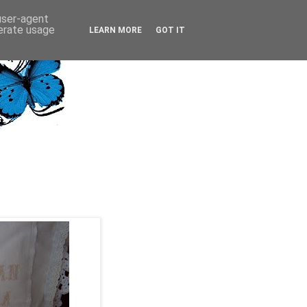
 user-agent
nerate usage
LEARN MORE
GOT IT