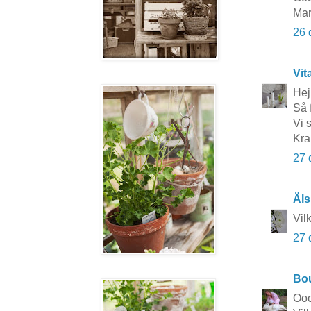
Mar
26 
Vit
Hej
Så 
Vi 
Kra
27 
Äls
Vil
27 
Bou
Ooo