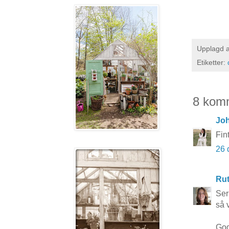
Upplagd 
Etiketter:
8 kom
Joh
Fin
26 
Rut
Ser
så 
God