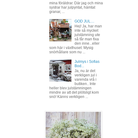
mina föräldrar. Där jag och mina
systrar har julpyntat, hämtat
granar, ...
GOD JUL....
Hej! Ja, har man
inte så mycket
julstämning ute
så får man fixa
den inne...eller
som här i växthuset. Mysig
snörhållare som nu ...
Julmys i Sofias
Bod...
Ja, nu är det
verkligen jul i
varenda vrå i
butiken.. Inte
heller blev julstämningen
mindre av att det plötsligt kom
snö! Känns verkligen ...