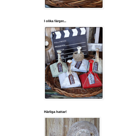
I olika färger...
Härliga hattar!