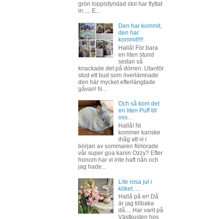
grön loppisfyndad stol har flyttat
in..... E...
Den har kommit,
den har
kommit!!!!
Hallå! För bara
en liten stund
sedan så
knackade det på dörren. Utanför
stod ett bud som överlämnade
den här mycket efterlängtade
gåvan! N...
Och så kom det
en liten Puff till
oss...
Hallå! Ni
kommer kanske
ihåg att vi i
början av sommaren förlorade
vår super goa kanin Ozzy? Efter
honom har vi inte haft nån och
jag hade...
Lite rosa jul i
köket......
Hallå på er! Då
är jag tillbaka
då.... Har varit på
Västkusten hos