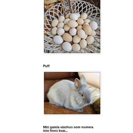
Puff
Mitt gamla växthus som numera
inte finns kvar...