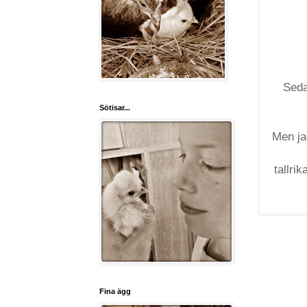
Sedan
Sötisar...
Men jag
tallri
Fina ägg