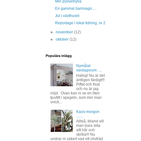
Min pysselhylla
En gammal barnvagn.....
Jul i växthuset
Reportage i lokal tidning, nr 2
►
november
(12)
►
oktober
(12)
Populära inlägg
Nymålat
vardagsrum .....
Hallojj! Nu är det
äntligen färdigt!!!
Piffat och fixat
och nu är jag
nöjd. Ovan kan ni se en liten
tjuvtitt i spegeln, som min man
snick...
Kaos-morgon
.......
Alltså, ibland vill
man bara slita
sitt hår och
skrika!!! Nu
undrar ni säkert vad ett olivträd