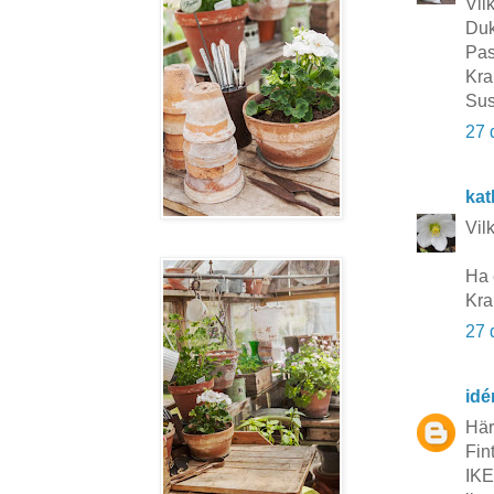
Vil
Duk
Pas
Kra
Su
27 
kat
Vil
Ha 
Kra
27 
idé
Härl
Fin
IKE