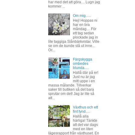
har med det att göra.... Lugn jag
kommer ...
Om mig......
Hej! Hoppas ni
har en bra
måndag.... För
ett tag sedan
plockade jag in
lite taggiga Slånbärkvistar. Ville
se om de kunde slå ut inne...
Oc...
Färgskygga
ombedes
blunda.....
Hallå där på er!
Just nu är jag
mitt uppe i en
massa målande. Tillverkar
saker till butiken så det bara
sprutar om det! Jag är lite så
att...
Växthus och ett
fint fynd.....
Hallå alla
härliga! Tänkte
att det var dags
med en liten
lägesrapport från växthuset. En