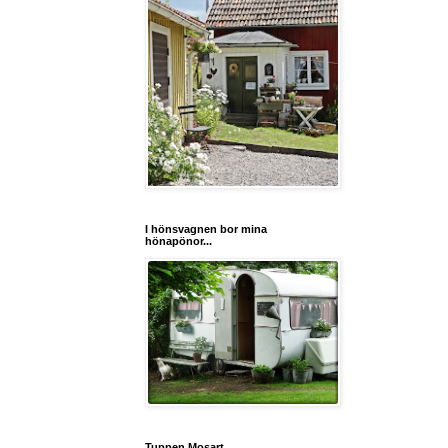
I hönsvagnen bor mina
hönapönor...
Tuppen Mosart