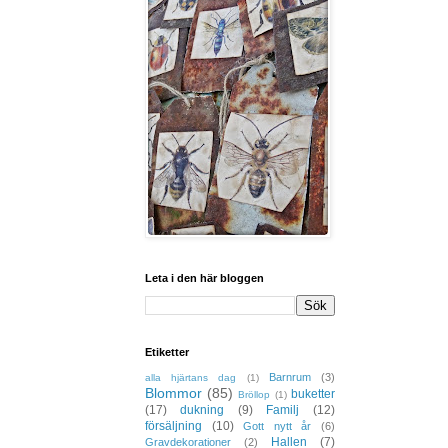
Leta i den här bloggen
Etiketter
Barnrum
(3)
alla hjärtans dag
(1)
Blommor
(85)
buketter
Bröllop
(1)
(17)
dukning
(9)
Familj
(12)
försäljning
(10)
Gott nytt år
(6)
Hallen
(7)
Gravdekorationer
(2)