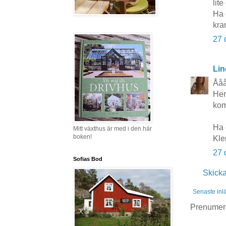
lit
Ha 
kra
27 
Lin
Ååå
Her
kom
Ha e
Mitt växthus är med i den här
boken!
Kle
27 
Sofias Bod
Skick
Senaste inl
Prenumer