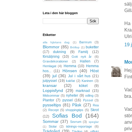
säl
Gill
Leta i den här bloggen
Ha 
Kr
Etiketter
Ulr
Barnrum
(3)
alla hjärtans dag
(1)
19 
Blommor
(85)
buketter
Bröllop
(1)
(17)
dukning
(9)
Familj
(12)
försäljning
(10)
Gott nytt år
(6)
Hallen
(7)
Gravdekorationer
(2)
Mon
Hemma
(10)
Hemma
Hemlagat
(4)
Hej
Hönsen
(40)
Höst
hos...
(11)
(39)
jul
(36)
Jul i vårt hus
(21)
Fin
julpyssel
(19)
kakfat
(2)
Kaninen
(3)
kransar
(32)
köket
(9)
Vad
Loppisfynd
(29)
marknad
(15)
nyheter
(9)
Midsommar
(5)
odling
(3)
bra.
Plantor
(7)
pyssel
(16)
Pyssel
(3)
pysseltips
(81)
Påsk
(27)
Rea
Vad
Skrot
(2)
Recept
(5)
shoppingtips
(5)
Sofias Bod
(164)
stö
(12)
Sommar
(37)
anv
Sovrum
(3)
speglar
Stolar
(2)
tidnings-reportage
(6)
(1)
pri
Trädgård
(39)
Tävling
(4)
utflykt