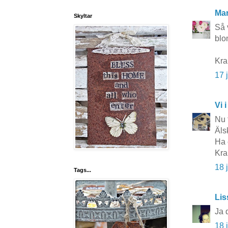
Mar
Skyltar
Så 
blo
Kra
17 
Vi i
Nu 
Äls
Ha 
Kra
18 
Tags...
Lis
Ja 
18 