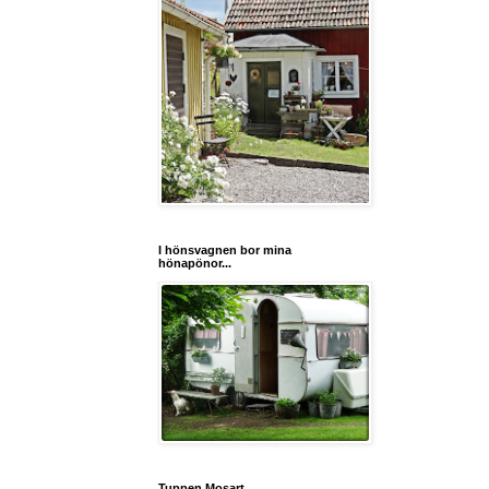
I hönsvagnen bor mina
hönapönor...
Tuppen Mosart