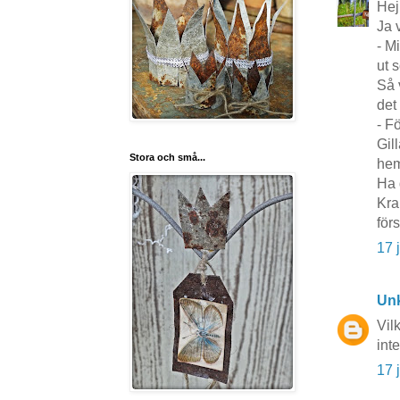
Hej
Ja 
- M
ut 
Så 
det 
- F
Gil
Stora och små...
hem
Ha 
Kra
för
17 
Un
Vil
int
17 