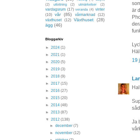
som
(2)
utlottning
(2)
utmärkelser
(2)
vardagsrum
(17)
vinter
veranda
(4)
är d
vår
(85)
(10)
vårmarknad
(12)
Pho
Växthuset
(28)
växthuset
(12)
der
ägg
(46)
funk
Bloggarkiv
Lyck
►
2024
(1)
Häl
►
2021
(1)
19 
►
2020
(5)
►
2019
(3)
►
2018
(9)
Lant
►
2017
(15)
Hal
►
2016
(27)
►
2015
(20)
Supe
►
2014
(48)
såd
►
2013
(87)
▼
2012
(138)
Ja b
►
december
(7)
vår
►
november
(12)