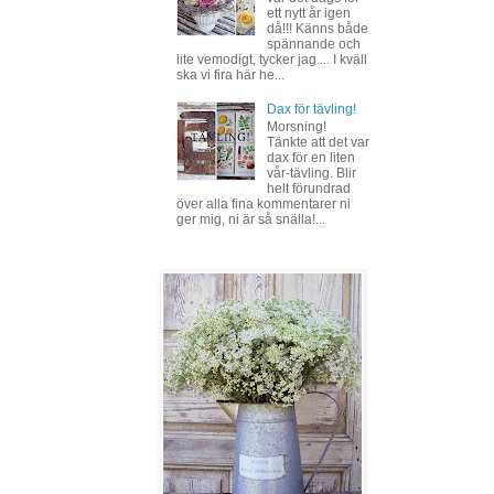
ett nytt år igen
då!!! Känns både
spännande och
lite vemodigt, tycker jag.... I kväll
ska vi fira här he...
Dax för tävling!
Morsning!
Tänkte att det var
dax för en liten
vår-tävling. Blir
helt förundrad
över alla fina kommentarer ni
ger mig, ni är så snälla!...