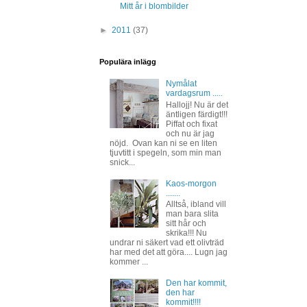
Mitt år i blombilder
►
2011
(37)
Populära inlägg
Nymålat
vardagsrum .....
Hallojj! Nu är det
äntligen färdigt!!!
Piffat och fixat
och nu är jag
nöjd. Ovan kan ni se en liten
tjuvtitt i spegeln, som min man
snick...
Kaos-morgon
.......
Alltså, ibland vill
man bara slita
sitt hår och
skrika!!! Nu
undrar ni säkert vad ett olivträd
har med det att göra.... Lugn jag
kommer ...
Den har kommit,
den har
kommit!!!!