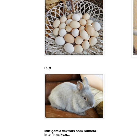
Puff
Mitt gamla växthus som numera
inte finns kvar...