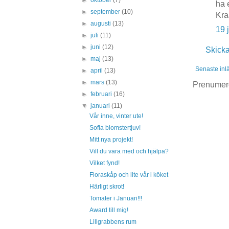
►
oktober
(7)
ha e
►
september
(10)
Kra
►
augusti
(13)
19 
►
juli
(11)
►
juni
(12)
Skick
►
maj
(13)
Senaste inl
►
april
(13)
►
mars
(13)
Prenumer
►
februari
(16)
▼
januari
(11)
Vår inne, vinter ute!
Sofia blomstertjuv!
Mitt nya projekt!
Vill du vara med och hjälpa?
Vilket fynd!
Floraskåp och lite vår i köket
Härligt skrot!
Tomater i Januari!!!
Award till mig!
Lillgrabbens rum