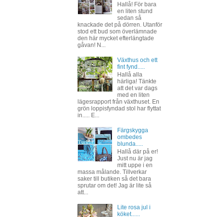
Hallå! För bara
en liten stund
sedan så
knackade det på dörren. Utanför
stod ett bud som överlämnade
den här mycket efterlängtade
gåvan! N...
Växthus och ett
fint fynd.....
Hallå alla
härliga! Tänkte
att det var dags
med en liten
lägesrapport från växthuset. En
grön loppisfyndad stol har flyttat
in..... E...
Färgskygga
ombedes
blunda.....
Hallå där på er!
Just nu är jag
mitt uppe i en
massa målande. Tillverkar
saker till butiken så det bara
sprutar om det! Jag är lite så
att...
Lite rosa jul i
köket......