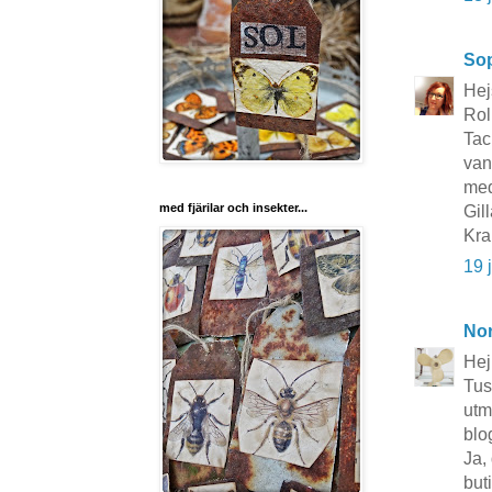
So
Hej
Rol
Tac
van
med
med fjärilar och insekter...
Gil
Kra
19 
No
Hej
Tus
utm
blo
Ja,
but