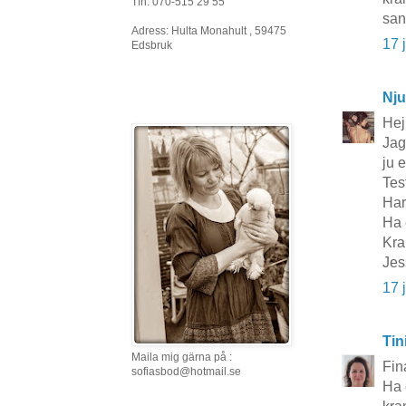
Tfn: 070-515 29 55
san
Adress: Hulta Monahult , 59475
17 
Edsbruk
Nju
Hej
Jag
ju 
Tes
Har
Ha 
Kra
Jes
17 
Tin
Maila mig gärna på :
Fina
sofiasbod@hotmail.se
Ha 