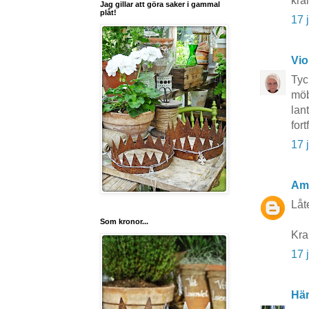
kra
Jag gillar att göra saker i gammal
plåt!
17 
Vio
Tyc
möb
lan
for
17 
Am
Låt
Som kronor...
Kr
17 
Här