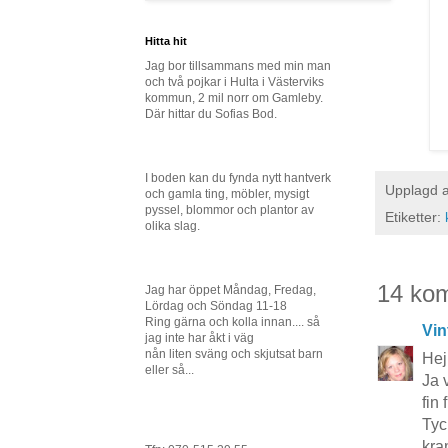
Hitta hit
Jag bor tillsammans med min man
och två pojkar i Hulta i Västerviks
kommun, 2 mil norr om Gamleby.
Där hittar du Sofias Bod.
I boden kan du fynda nytt hantverk
Upplagd 
och gamla ting, möbler, mysigt
pyssel, blommor och plantor av
Etiketter:
olika slag.
14 ko
Jag har öppet Måndag, Fredag,
Lördag och Söndag 11-18
Ring gärna och kolla innan.... så
Vin
jag inte har åkt i väg
nån liten sväng och skjutsat barn
Hej
eller så...
Ja 
fin 
Tyc
kr