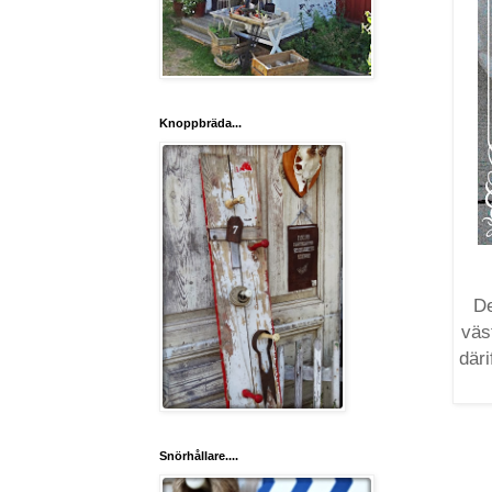
Knoppbräda...
De
väs
däri
Snörhållare....