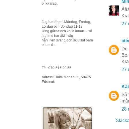
Mi
olika slag.
Ååå
Kra
Jag har öppet Måndag, Fredag,
27 
Lördag och Söndag 11-18
Ring gärna och kolla innan.... så
jag inte har åkt i väg
nån liten sväng och skjutsat barn
idé
eller så...
De 
Bo,
Kra
Tfn: 070-515 29 55
27 
Adress: Hulta Monahult , 59475
Edsbruk
Käl
Så f
mån
28 
Skick