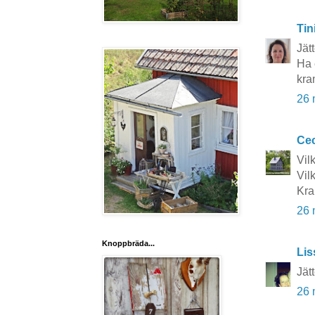
Tin
Jät
Ha 
kra
26 
Cec
Vil
Vil
Kra
26 
Knoppbräda...
Lis
Jät
26 