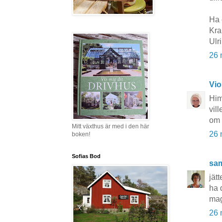
Ha 
Kr
Ulr
26 
Vio
Him
vil
om 
Mitt växthus är med i den här
26 
boken!
Sofias Bod
sa
jätt
ha 
ma
26 