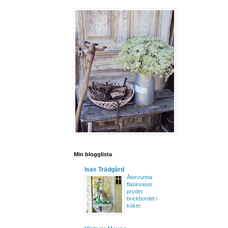
Min blogglista
Isas Trädgård
Återvunna
flaskvaser
pryder
brickbordet i
köket