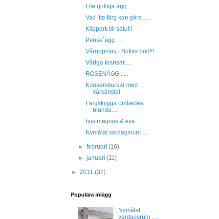
Lite gulliga ägg ...
Vad lite färg kan göra .....
Klippark till salu!!!
Pense´ägg ....
Våröppning i Sofias bod!!!
Våriga kransar.....
ROSENÄGG .....
Konservburkar med
vårkänsla!
Färgskygga ombedes
blunda.....
hos magnus & eva .....
Nymålat vardagsrum .....
►
februari
(16)
►
januari
(11)
►
2011
(37)
Populära inlägg
Nymålat
vardagsrum .....