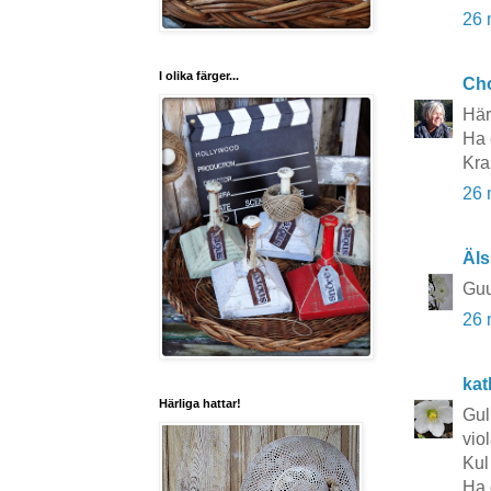
26 
I olika färger...
Cho
Här
Ha 
Kra
26 
Äls
Guu
26 
kat
Härliga hattar!
Gul
vio
Kul
Ha 