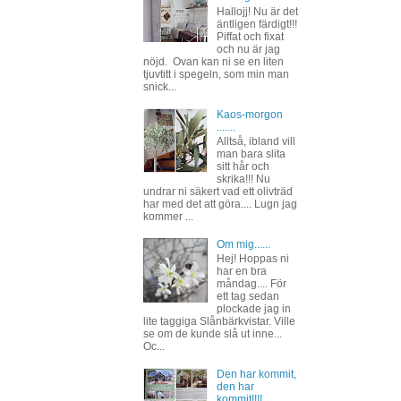
Hallojj! Nu är det
äntligen färdigt!!!
Piffat och fixat
och nu är jag
nöjd. Ovan kan ni se en liten
tjuvtitt i spegeln, som min man
snick...
Kaos-morgon
.......
Alltså, ibland vill
man bara slita
sitt hår och
skrika!!! Nu
undrar ni säkert vad ett olivträd
har med det att göra.... Lugn jag
kommer ...
Om mig......
Hej! Hoppas ni
har en bra
måndag.... För
ett tag sedan
plockade jag in
lite taggiga Slånbärkvistar. Ville
se om de kunde slå ut inne...
Oc...
Den har kommit,
den har
kommit!!!!