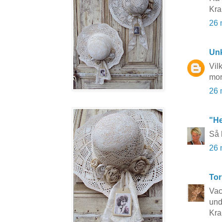
Kra
26 
Un
Vil
mor
26 
"He
Så 
26 
Tor
Vac
und
Kra