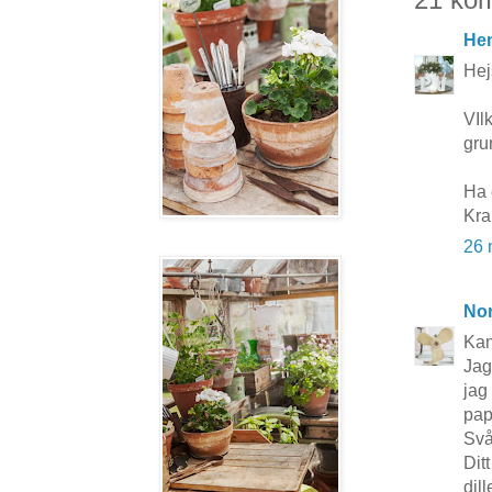
He
Hej
VIl
gru
Ha 
Kra
26 
No
Kan
Jag
jag
pap
Svå
Dit
dil