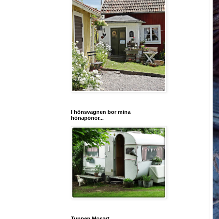
I hönsvagnen bor mina
hönapönor...
Tuppen Mosart