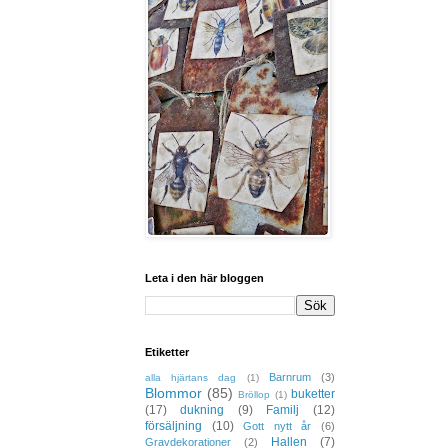
Leta i den här bloggen
Etiketter
Barnrum
(3)
alla hjärtans dag
(1)
Blommor
(85)
buketter
Bröllop
(1)
(17)
dukning
(9)
Familj
(12)
försäljning
(10)
Gott nytt år
(6)
Hallen
(7)
Gravdekorationer
(2)