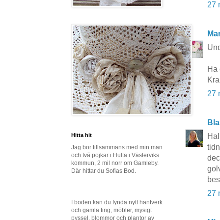
27 
Mar
Und
Ha 
Kra
27 
Bla
Hitta hit
Hal
tid
Jag bor tillsammans med min man
och två pojkar i Hulta i Västerviks
dec
kommun, 2 mil norr om Gamleby.
gol
Där hittar du Sofias Bod.
bes
27 
I boden kan du fynda nytt hantverk
och gamla ting, möbler, mysigt
pyssel, blommor och plantor av