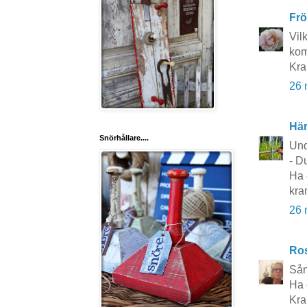
Frö
Vil
kom
Kra
26 
Här
Snörhållare....
Und
- D
Ha 
kra
26 
Ros
Sån
Ha 
Kr