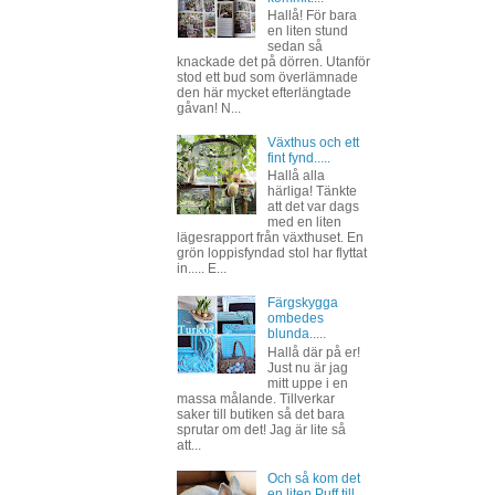
Hallå! För bara
en liten stund
sedan så
knackade det på dörren. Utanför
stod ett bud som överlämnade
den här mycket efterlängtade
gåvan! N...
Växthus och ett
fint fynd.....
Hallå alla
härliga! Tänkte
att det var dags
med en liten
lägesrapport från växthuset. En
grön loppisfyndad stol har flyttat
in..... E...
Färgskygga
ombedes
blunda.....
Hallå där på er!
Just nu är jag
mitt uppe i en
massa målande. Tillverkar
saker till butiken så det bara
sprutar om det! Jag är lite så
att...
Och så kom det
en liten Puff till