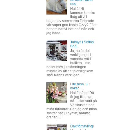
oss...
Hallå! Ni
kommer kanske
ihåg att vi i
början av sommaren förlorade
vår super goa kanin Ozzy? Efter
honom har vi inte haft nån och
jag hade...
Julmys i Sofias
Bod...
Ja, nu är det
verkligen jul i
varenda vrå i
butiken.. Inte
heller blev julstämningen
mindre av att det plötsligt kom
snö! Känns verkligen ...
Lite rosa jul i
köket......
Hallå på er! Då
är jag tillbaka
då.... Har varit på
Västkusten hos
mina föräldrar. Där jag och mina
systrar har julpyntat, hämtat
granar, ...
Dax för tävling!