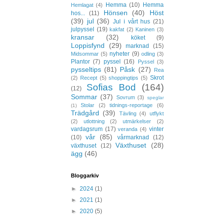
Hemma
(10)
Hemma
Hemlagat
(4)
Hönsen
(40)
Höst
hos...
(11)
(39)
jul
(36)
Jul i vårt hus
(21)
julpyssel
(19)
kakfat
(2)
Kaninen
(3)
kransar
(32)
köket
(9)
Loppisfynd
(29)
marknad
(15)
nyheter
(9)
Midsommar
(5)
odling
(3)
Plantor
(7)
pyssel
(16)
Pyssel
(3)
pysseltips
(81)
Påsk
(27)
Rea
Skrot
(2)
Recept
(5)
shoppingtips
(5)
Sofias Bod
(164)
(12)
Sommar
(37)
Sovrum
(3)
speglar
Stolar
(2)
tidnings-reportage
(6)
(1)
Trädgård
(39)
Tävling
(4)
utflykt
(2)
utlottning
(2)
utmärkelser
(2)
vardagsrum
(17)
vinter
veranda
(4)
vår
(85)
(10)
vårmarknad
(12)
Växthuset
(28)
växthuset
(12)
ägg
(46)
Bloggarkiv
►
2024
(1)
►
2021
(1)
►
2020
(5)