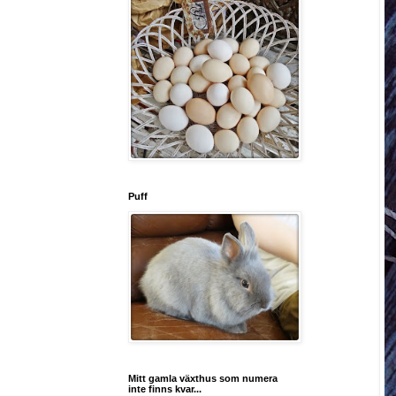
Puff
Mitt gamla växthus som numera
inte finns kvar...