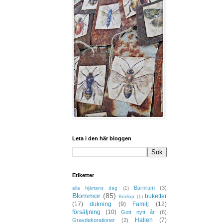
Leta i den här bloggen
Etiketter
Barnrum
(3)
alla hjärtans dag
(1)
Blommor
(85)
buketter
Bröllop
(1)
(17)
dukning
(9)
Familj
(12)
försäljning
(10)
Gott nytt år
(6)
Hallen
(7)
Gravdekorationer
(2)