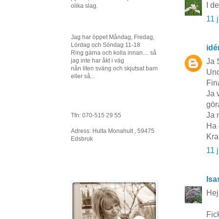
I d
olika slag.
11 
Jag har öppet Måndag, Fredag,
Lördag och Söndag 11-18
idé
Ring gärna och kolla innan.... så
Ja 
jag inte har åkt i väg
nån liten sväng och skjutsat barn
Und
eller så...
Fin
Ja 
göra
Ja 
Tfn: 070-515 29 55
Ha 
Adress: Hulta Monahult , 59475
Kra
Edsbruk
11 
Isa
Hej
Fic