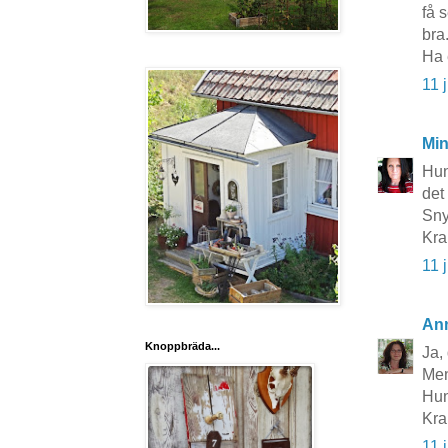
få 
bra
Ha 
11 
Mi
Hun
det
Sny
Kra
11 
An
Knoppbräda...
Ja, 
Men 
Hun
Kr
11 