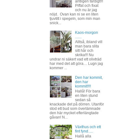
äntligen färdigt!!!
Piffat och fixat
och nu är jag
nöjd. Ovan kan ni se en liten
tjuvtitt i spegeln, som min man
snick...
Kaos-morgon
.......
Alltså, ibland vill
man bara slita
sitt hår och
skrika!!! Nu
undrar ni säkert vad ett olivträd
har med det att göra.... Lugn jag
kommer ...
Den har kommit,
den har
kommit!!!!
Hallå! För bara
en liten stund
sedan så
knackade det på dörren. Utanför
stod ett bud som överlämnade
den här mycket efterlängtade
gåvan! N...
Växthus och ett
fint fynd.....
Hallå alla