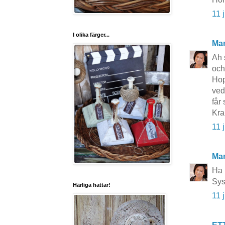
11 
I olika färger...
Mar
Ah 
och
Hop
ved
får 
Kra
11 
Mar
Ha 
Sys
Härliga hattar!
11 