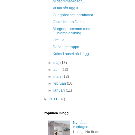
Midsommar-rosor....
Vi har fått ägg!!!
Gunghäst och barntavlor...
Cirkushönan Doris....
Morgonpromenad med
blomplockning....
Lite lila....
Doftande trappa....
Kalas i huset på Hägg....
►
maj
(13)
►
april
(13)
►
mars
(13)
►
februari
(16)
►
januari
(11)
►
2011
(37)
Populära inlägg
Nymålat
vardagsrum .....
Hallojj! Nu är det