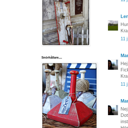
Le
Hun
Kra
11 
Mar
Snörhållare....
Hej 
Fic
Kra
11 
Mar
Nej
Dot
inst
Hör