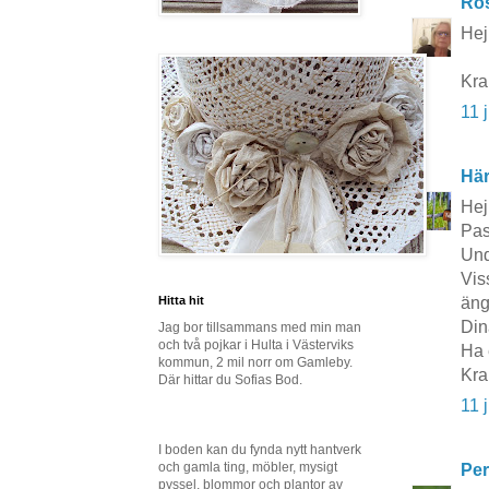
Ros
Hej
Kr
11 
Här
Hej
Pas
Und
Vis
äng
Hitta hit
Din
Jag bor tillsammans med min man
och två pojkar i Hulta i Västerviks
Ha 
kommun, 2 mil norr om Gamleby.
Kra
Där hittar du Sofias Bod.
11 
I boden kan du fynda nytt hantverk
och gamla ting, möbler, mysigt
Per
pyssel, blommor och plantor av