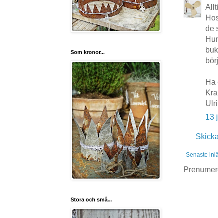
Allt
Hos
de 
Hun
buk
Som kronor...
börj
Ha e
Kr
Ulr
13 
Skick
Senaste inl
Prenumer
Stora och små...