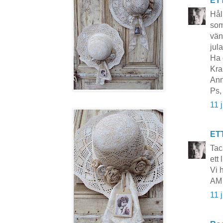
ET
Hål
som
vän
jul
Ha 
Kra
Ann
Ps,
11 
ET
Tac
ett 
Vi 
AM
11 