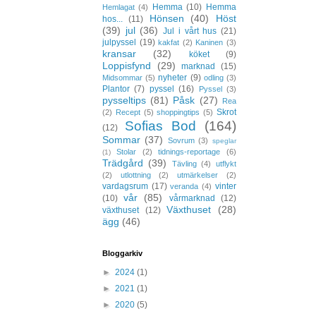
Hemma
(10)
Hemma
Hemlagat
(4)
Hönsen
(40)
Höst
hos...
(11)
(39)
jul
(36)
Jul i vårt hus
(21)
julpyssel
(19)
kakfat
(2)
Kaninen
(3)
kransar
(32)
köket
(9)
Loppisfynd
(29)
marknad
(15)
nyheter
(9)
Midsommar
(5)
odling
(3)
Plantor
(7)
pyssel
(16)
Pyssel
(3)
pysseltips
(81)
Påsk
(27)
Rea
Skrot
(2)
Recept
(5)
shoppingtips
(5)
Sofias Bod
(164)
(12)
Sommar
(37)
Sovrum
(3)
speglar
Stolar
(2)
tidnings-reportage
(6)
(1)
Trädgård
(39)
Tävling
(4)
utflykt
(2)
utlottning
(2)
utmärkelser
(2)
vardagsrum
(17)
vinter
veranda
(4)
vår
(85)
(10)
vårmarknad
(12)
Växthuset
(28)
växthuset
(12)
ägg
(46)
Bloggarkiv
►
2024
(1)
►
2021
(1)
►
2020
(5)