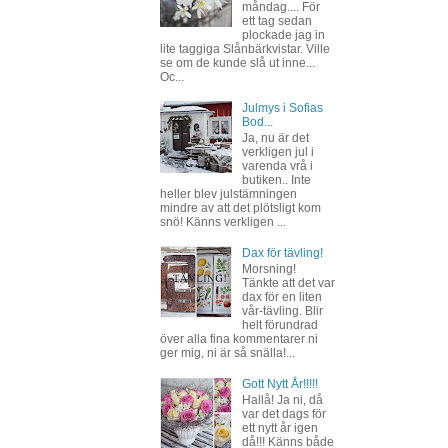
måndag.... För
ett tag sedan
plockade jag in
lite taggiga Slånbärkvistar. Ville
se om de kunde slå ut inne...
Oc...
Julmys i Sofias
Bod...
Ja, nu är det
verkligen jul i
varenda vrå i
butiken.. Inte
heller blev julstämningen
mindre av att det plötsligt kom
snö! Känns verkligen ...
Dax för tävling!
Morsning!
Tänkte att det var
dax för en liten
vår-tävling. Blir
helt förundrad
över alla fina kommentarer ni
ger mig, ni är så snälla!...
Gott Nytt År!!!!!
Hallå! Ja ni, då
var det dags för
ett nytt år igen
då!!! Känns både