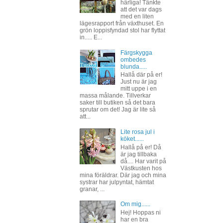
härliga! Tänkte
att det var dags
med en liten
lägesrapport från växthuset. En
grön loppisfyndad stol har flyttat
in..... E...
Färgskygga
ombedes
blunda.....
Hallå där på er!
Just nu är jag
mitt uppe i en
massa målande. Tillverkar
saker till butiken så det bara
sprutar om det! Jag är lite så
att...
Lite rosa jul i
köket......
Hallå på er! Då
är jag tillbaka
då.... Har varit på
Västkusten hos
mina föräldrar. Där jag och mina
systrar har julpyntat, hämtat
granar, ...
Om mig......
Hej! Hoppas ni
har en bra