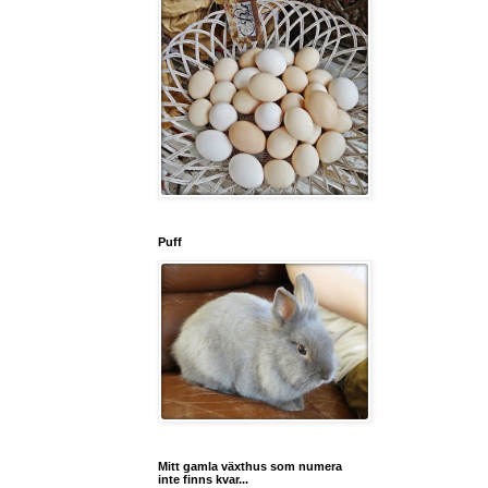
Puff
Mitt gamla växthus som numera
inte finns kvar...