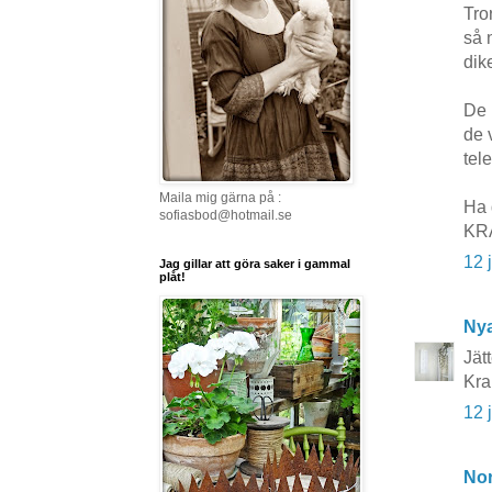
Tro
så 
dik
De 
de 
tel
Maila mig gärna på :
Ha 
sofiasbod@hotmail.se
KRA
12 
Jag gillar att göra saker i gammal
plåt!
Nya
Jätt
Kra
12 
No