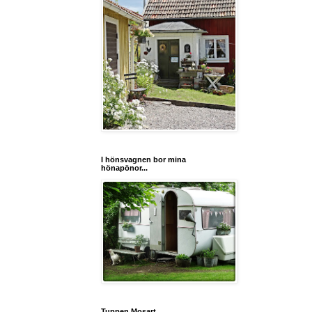
I hönsvagnen bor mina
hönapönor...
Tuppen Mosart