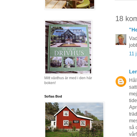
18 ko
"He
Vad
job
11 
Len
Mitt växthus är med i den här
Hål
boken!
sat
mej
Sofias Bod
tid
Apr
träd
mes
så 
vår