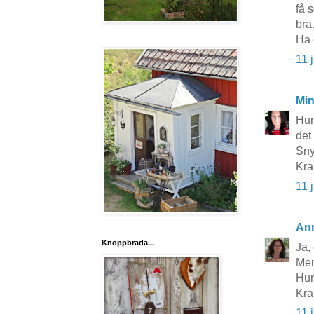
få 
bra
Ha 
11 
Mi
Hun
det
Sny
Kra
11 
An
Knoppbräda...
Ja, 
Men 
Hun
Kr
11 