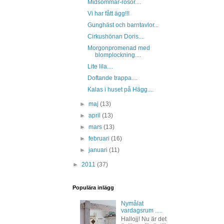
Midsommar-rosor....
Vi har fått ägg!!!
Gunghäst och barntavlor...
Cirkushönan Doris....
Morgonpromenad med
blomplockning....
Lite lila....
Doftande trappa....
Kalas i huset på Hägg....
►
maj
(13)
►
april
(13)
►
mars
(13)
►
februari
(16)
►
januari
(11)
►
2011
(37)
Populära inlägg
Nymålat
vardagsrum .....
Hallojj! Nu är det