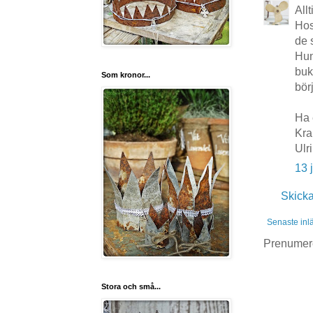
Allt
Hos
de 
Hun
buk
Som kronor...
börj
Ha e
Kr
Ulr
13 
Skick
Senaste inl
Prenumer
Stora och små...