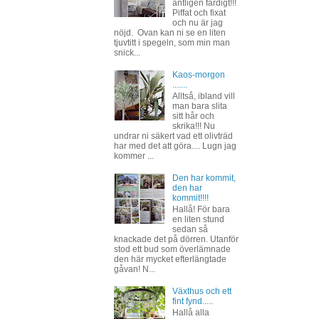
äntligen färdigt!!!
Piffat och fixat
och nu är jag
nöjd. Ovan kan ni se en liten
tjuvtitt i spegeln, som min man
snick...
Kaos-morgon
.......
Alltså, ibland vill
man bara slita
sitt hår och
skrika!!! Nu
undrar ni säkert vad ett olivträd
har med det att göra.... Lugn jag
kommer ...
Den har kommit,
den har
kommit!!!!
Hallå! För bara
en liten stund
sedan så
knackade det på dörren. Utanför
stod ett bud som överlämnade
den här mycket efterlängtade
gåvan! N...
Växthus och ett
fint fynd.....
Hallå alla