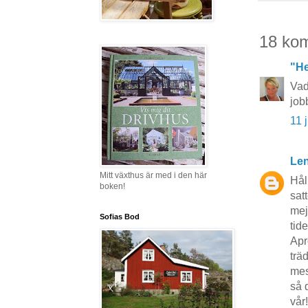
18 ko
"He
Vad
job
11 
Len
Mitt växthus är med i den här
Hål
boken!
sat
mej
Sofias Bod
tid
Apr
träd
mes
så 
vår