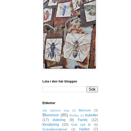
Leta i den här bloggen
Etiketter
Barnrum
(3)
alla hjärtans dag
(1)
Blommor
(85)
buketter
Bröllop
(1)
(17)
dukning
(9)
Familj
(12)
försäljning
(10)
Gott nytt år
(6)
Hallen
(7)
Gravdekorationer
(2)