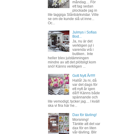
måndag.... För
ett tag sedan
plockade jag in
lite taggiga Slånbärkvistar. Ville
se om de kunde slå ut inne...
Oc...
Julmys i Sofias
Bod...
Ja, nu är det
verkligen jul i
varenda vrå i
butiken.. Inte
heller blev julstämningen
mindre av att det plötsligt kom
snö! Känns verkligen ...
Gott Nytt År!!!!!
Hallå! Ja ni, då
var det dags för
ett nytt år igen
då!!! Känns både
spännande och
lite vemodigt, tycker jag.... I kväll
ska vi fira här he...
Dax för tävling!
Morsning!
Tänkte att det var
dax för en liten
vår-tävling. Blir