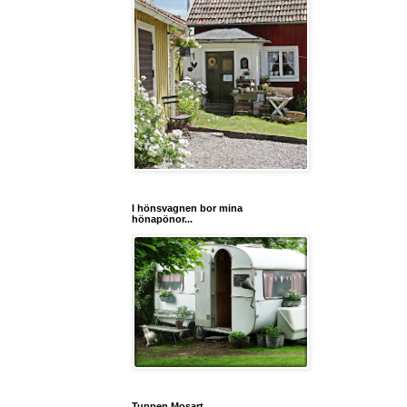
I hönsvagnen bor mina
hönapönor...
Tuppen Mosart