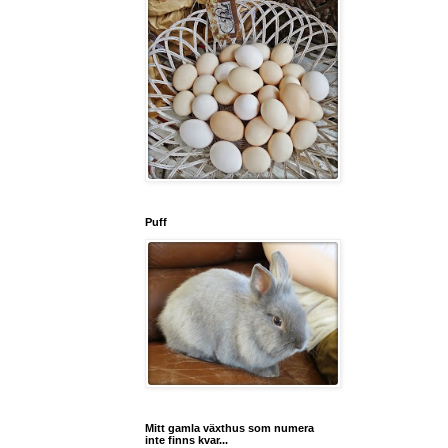
Puff
Mitt gamla växthus som numera
inte finns kvar...