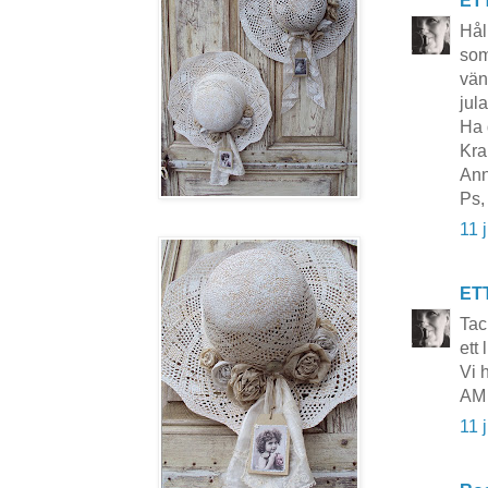
ET
Hål
som
vän
jul
Ha 
Kra
Ann
Ps,
11 
ET
Tac
ett 
Vi 
AM
11 