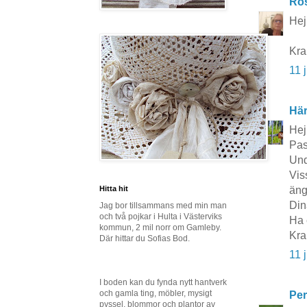
Ros
Hej
Kr
11 
Här
Hej
Pas
Und
Vis
äng
Hitta hit
Din
Jag bor tillsammans med min man
och två pojkar i Hulta i Västerviks
Ha 
kommun, 2 mil norr om Gamleby.
Kra
Där hittar du Sofias Bod.
11 
I boden kan du fynda nytt hantverk
och gamla ting, möbler, mysigt
Per
pyssel, blommor och plantor av