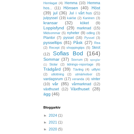
Hemma
(10)
Hemma
Hemlagat
(4)
Hönsen
(40)
Höst
hos...
(11)
(39)
jul
(36)
Jul i vårt hus
(21)
julpyssel
(19)
kakfat
(2)
Kaninen
(3)
kransar
(32)
köket
(9)
Loppisfynd
(29)
marknad
(15)
nyheter
(9)
Midsommar
(5)
odling
(3)
Plantor
(7)
pyssel
(16)
Pyssel
(3)
pysseltips
(81)
Påsk
(27)
Rea
Skrot
(2)
Recept
(5)
shoppingtips
(5)
Sofias Bod
(164)
(12)
Sommar
(37)
Sovrum
(3)
speglar
Stolar
(2)
tidnings-reportage
(6)
(1)
Trädgård
(39)
Tävling
(4)
utflykt
(2)
utlottning
(2)
utmärkelser
(2)
vardagsrum
(17)
vinter
veranda
(4)
vår
(85)
(10)
vårmarknad
(12)
Växthuset
(28)
växthuset
(12)
ägg
(46)
Bloggarkiv
►
2024
(1)
►
2021
(1)
►
2020
(5)