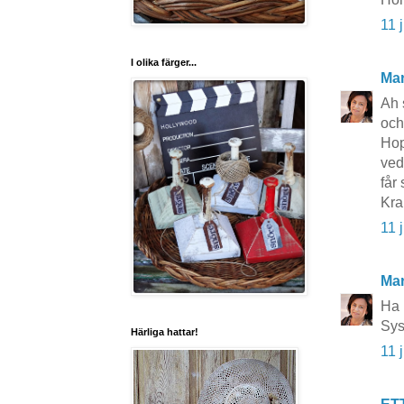
11 
I olika färger...
Mar
Ah 
och
Hop
ved
får 
Kra
11 
Mar
Ha 
Sys
Härliga hattar!
11 