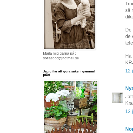
Tro
så 
dik
De 
de 
tel
Maila mig gärna på :
Ha 
sofiasbod@hotmail.se
KRA
12 
Jag gillar att göra saker i gammal
plåt!
Nya
Jätt
Kra
12 
No