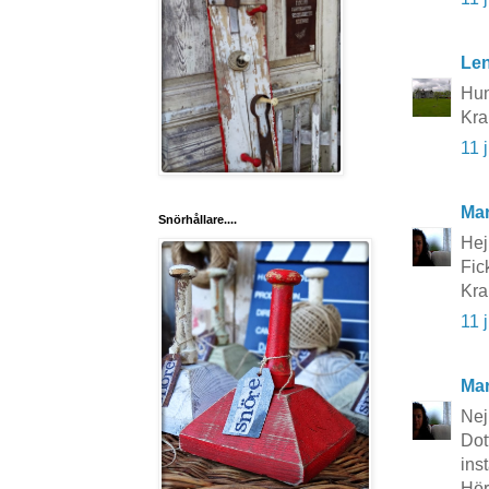
Le
Hun
Kra
11 
Mar
Snörhållare....
Hej 
Fic
Kra
11 
Mar
Nej
Dot
inst
Hör