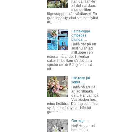
härliga! Tänkte
att det var dags
med en liten
lägesrapport från växthuset. En
grön loppisfyndad stol har flyttat
in..... E...
Färgskygga
ombedes
blunda.....
Hallå där på er!
Just nu är jag
mitt uppe i en
massa målande. Tillverkar
saker till butiken så det bara
sprutar om det! Jag är lite så
att...
Lite rosa jul i
köket......
Hallå på er! Då
är jag tillbaka
då.... Har varit på
Västkusten hos
mina föräldrar. Där jag och mina
systrar har julpyntat, hämtat
granar, ...
Om mig......
Hej! Hoppas ni
har en bra