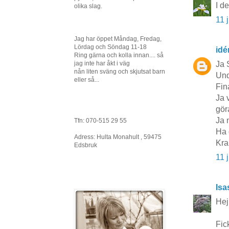
I d
olika slag.
11 
Jag har öppet Måndag, Fredag,
Lördag och Söndag 11-18
idé
Ring gärna och kolla innan.... så
Ja 
jag inte har åkt i väg
nån liten sväng och skjutsat barn
Und
eller så...
Fin
Ja 
göra
Ja 
Tfn: 070-515 29 55
Ha 
Adress: Hulta Monahult , 59475
Kra
Edsbruk
11 
Isa
Hej
Fic