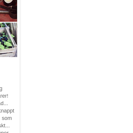
g
rer!
d...
knappt
n som
kt...
öper