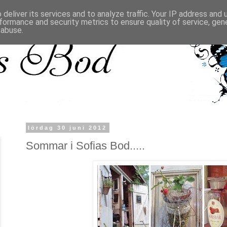
deliver its services and to analyze traffic. Your IP address and
formance and security metrics to ensure quality of service, ge
 abuse.
lördag 30 juni 2012
Sommar i Sofias Bod.....