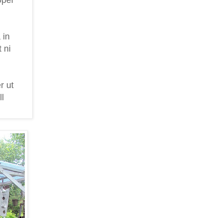
 in
 ni
r ut
ll