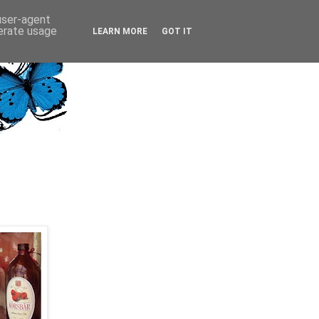
 user-agent
nerate usage
LEARN MORE
GOT IT