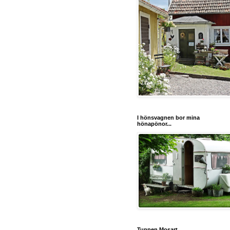
I hönsvagnen bor mina
hönapönor...
Tuppen Mosart