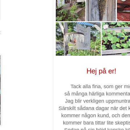
:
Hej på er!
Tack alla fina, som ger mi
så många härliga kommenta
Jag blir verkligen uppmuntra
Särskilt sådana dagar när det 
kommer någon kund, och de
kommer bara tittar lite skeptis
Sedan på sin höjd kanske k