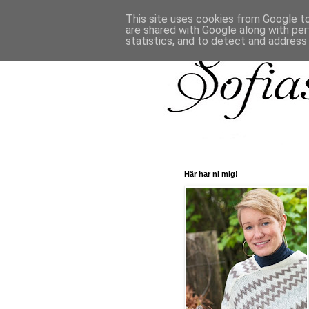
This site uses cookies from Google to 
are shared with Google along with per
statistics, and to detect and address
Här har ni mig!