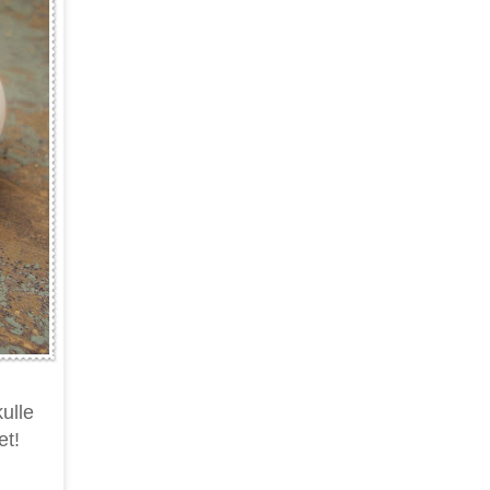
kulle
et!