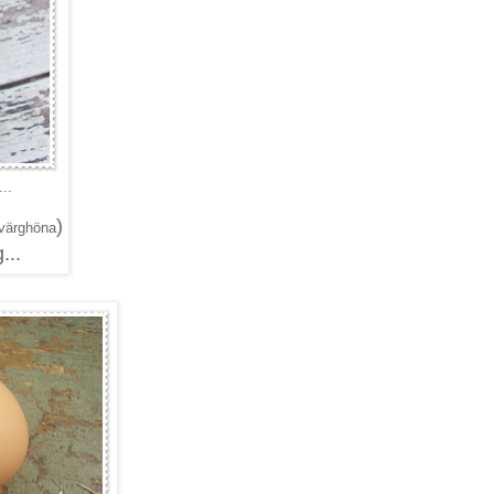
..
)
värghöna
...