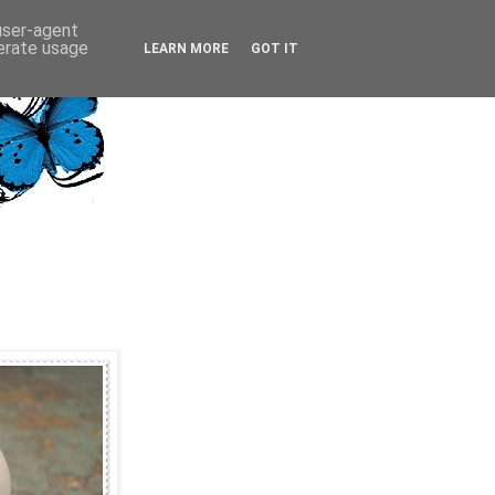
 user-agent
nerate usage
LEARN MORE
GOT IT