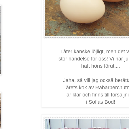
Låter kanske löjligt, men det 
stor händelse för oss! Vi har ju
haft höns förut....
Jaha, så vill jag också berätt
årets kok av Rabarberchut
är klar och finns till försäljn
i Sofias Bod!