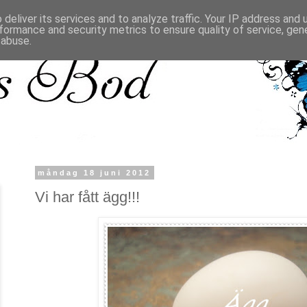
deliver its services and to analyze traffic. Your IP address and
formance and security metrics to ensure quality of service, ge
 abuse.
måndag 18 juni 2012
Vi har fått ägg!!!