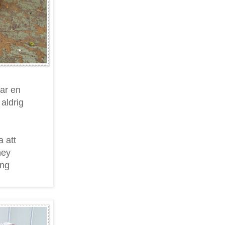
var en
 aldrig
a att
ney
ing