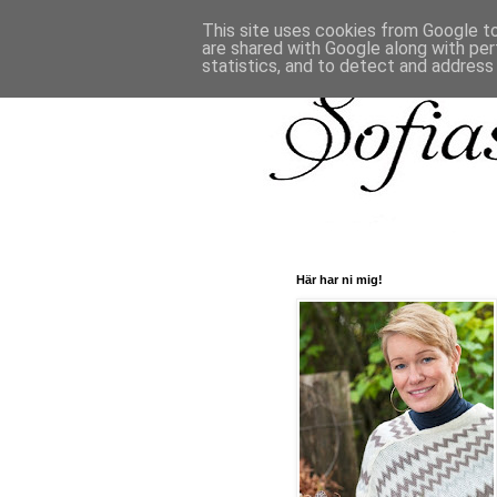
This site uses cookies from Google to 
are shared with Google along with per
statistics, and to detect and address
Här har ni mig!