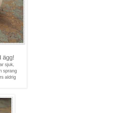
d ägg!
ar sjuk,
ch sprang
s aldrig