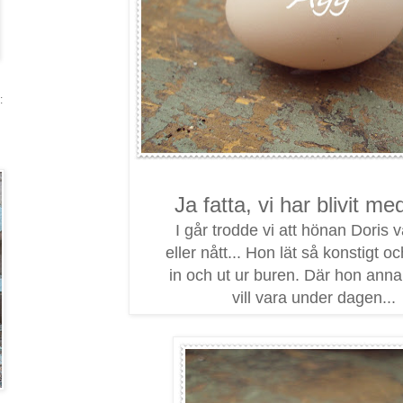
:
Ja fatta, vi har blivit me
I går trodde vi att hönan Doris v
eller nått... Hon lät så konstigt o
in och ut ur buren. Där hon annar
vill vara under dagen...