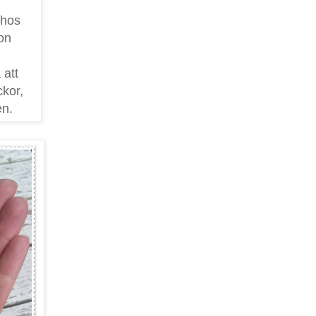
 hos
hon
.
att
ckor,
en.