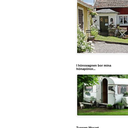
I hönsvagnen bor mina
hönapönor...
Tuppen Mosart