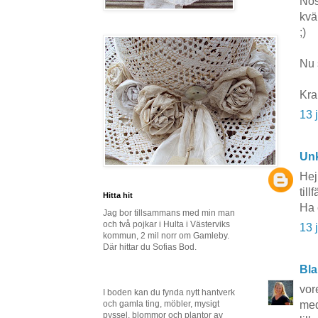
Nos
kväl
;)
Nu 
Kr
13 
Un
Hej
til
Hitta hit
Ha 
Jag bor tillsammans med min man
och två pojkar i Hulta i Västerviks
13 
kommun, 2 mil norr om Gamleby.
Där hittar du Sofias Bod.
Bla
vor
I boden kan du fynda nytt hantverk
och gamla ting, möbler, mysigt
med
pyssel, blommor och plantor av