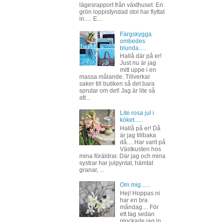
lägesrapport från växthuset. En
grön loppisfyndad stol har flyttat
in..... E...
Färgskygga
ombedes
blunda.....
Hallå där på er!
Just nu är jag
mitt uppe i en
massa målande. Tillverkar
saker till butiken så det bara
sprutar om det! Jag är lite så
att...
Lite rosa jul i
köket......
Hallå på er! Då
är jag tillbaka
då.... Har varit på
Västkusten hos
mina föräldrar. Där jag och mina
systrar har julpyntat, hämtat
granar, ...
Om mig......
Hej! Hoppas ni
har en bra
måndag.... För
ett tag sedan
plockade jag in