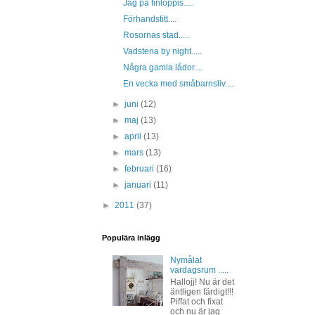
Jag på finloppis.....
Förhandstitt....
Rosornas stad.....
Vadstena by night.....
Några gamla lådor....
En vecka med småbarnsliv....
►
juni
(12)
►
maj
(13)
►
april
(13)
►
mars
(13)
►
februari
(16)
►
januari
(11)
►
2011
(37)
Populära inlägg
Nymålat
vardagsrum .....
Hallojj! Nu är det
äntligen färdigt!!!
Piffat och fixat
och nu är jag