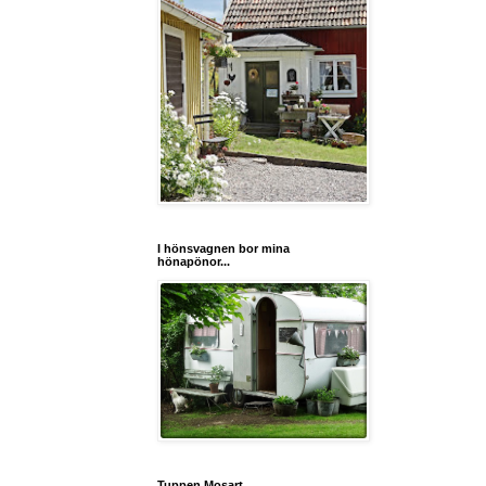
I hönsvagnen bor mina
hönapönor...
Tuppen Mosart