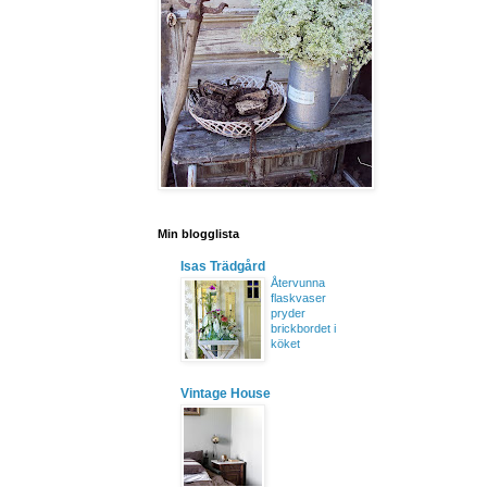
Min blogglista
Isas Trädgård
Återvunna
flaskvaser
pryder
brickbordet i
köket
Vintage House