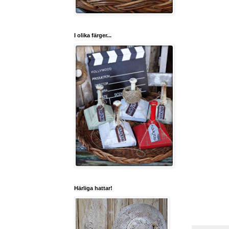
I olika färger...
Härliga hattar!