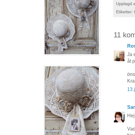
Upplagd 
Etiketter:
11 ko
Ros
Ja 
åt 
öns
Kr
13 
San
Hej
Vad