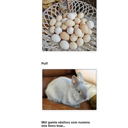
Puff
Mitt gamla växthus som numera
inte finns kvar...