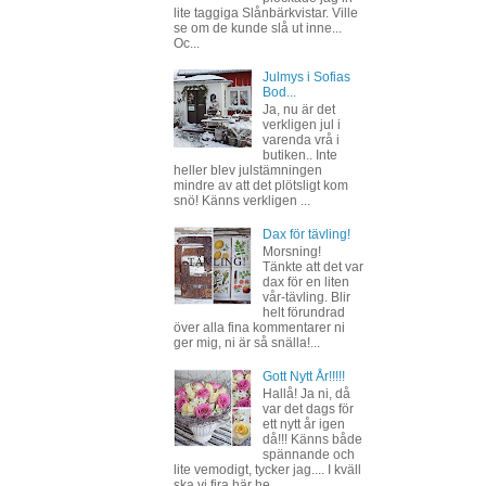
lite taggiga Slånbärkvistar. Ville
se om de kunde slå ut inne...
Oc...
Julmys i Sofias
Bod...
Ja, nu är det
verkligen jul i
varenda vrå i
butiken.. Inte
heller blev julstämningen
mindre av att det plötsligt kom
snö! Känns verkligen ...
Dax för tävling!
Morsning!
Tänkte att det var
dax för en liten
vår-tävling. Blir
helt förundrad
över alla fina kommentarer ni
ger mig, ni är så snälla!...
Gott Nytt År!!!!!
Hallå! Ja ni, då
var det dags för
ett nytt år igen
då!!! Känns både
spännande och
lite vemodigt, tycker jag.... I kväll
ska vi fira här he...