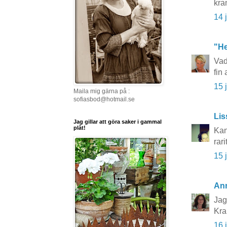
kra
14 
"He
Vad
fin
15 
Maila mig gärna på :
sofiasbod@hotmail.se
Lis
Jag gillar att göra saker i gammal
plåt!
Kan
rar
15 
An
Jag
Kr
16 