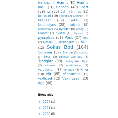
Hemma
(10)
Hemma
Hemlagat
(4)
Hönsen
(40)
Höst
hos...
(11)
(39)
jul
(36)
Jul i vårt hus
(21)
julpyssel
(19)
kakfat
(2)
Kaninen
(3)
kransar
(32)
köket
(9)
Loppisfynd
(29)
marknad
(15)
nyheter
(9)
Midsommar
(5)
odling
(3)
Plantor
(7)
pyssel
(16)
Pyssel
(3)
pysseltips
(81)
Påsk
(27)
Rea
Skrot
(2)
Recept
(5)
shoppingtips
(5)
Sofias Bod
(164)
(12)
Sommar
(37)
Sovrum
(3)
speglar
Stolar
(2)
tidnings-reportage
(6)
(1)
Trädgård
(39)
Tävling
(4)
utflykt
(2)
utlottning
(2)
utmärkelser
(2)
vardagsrum
(17)
vinter
veranda
(4)
vår
(85)
(10)
vårmarknad
(12)
Växthuset
(28)
växthuset
(12)
ägg
(46)
Bloggarkiv
►
2024
(1)
►
2021
(1)
►
2020
(5)