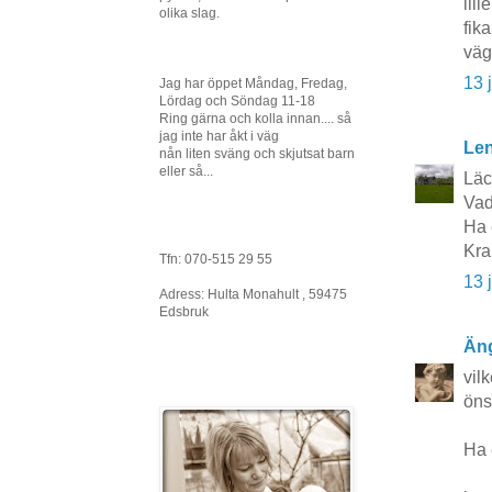
lill
olika slag.
fik
väg
13 
Jag har öppet Måndag, Fredag,
Lördag och Söndag 11-18
Ring gärna och kolla innan.... så
jag inte har åkt i väg
Le
nån liten sväng och skjutsat barn
eller så...
Läc
Vad
Ha 
Kra
Tfn: 070-515 29 55
13 
Adress: Hulta Monahult , 59475
Edsbruk
Äng
vil
öns
Ha 