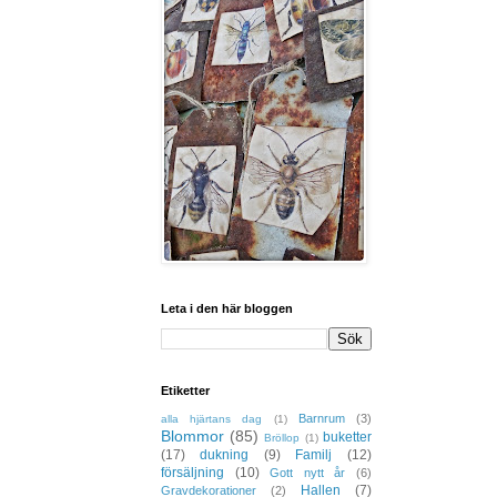
Leta i den här bloggen
Etiketter
Barnrum
(3)
alla hjärtans dag
(1)
Blommor
(85)
buketter
Bröllop
(1)
(17)
dukning
(9)
Familj
(12)
försäljning
(10)
Gott nytt år
(6)
Hallen
(7)
Gravdekorationer
(2)