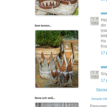
ww
Hej
din
Som kronor...
lys
bild
Ha 
Kra
17 
ww
Sny
17 
Skick
Stora och små...
Senaste inl
Prenumer