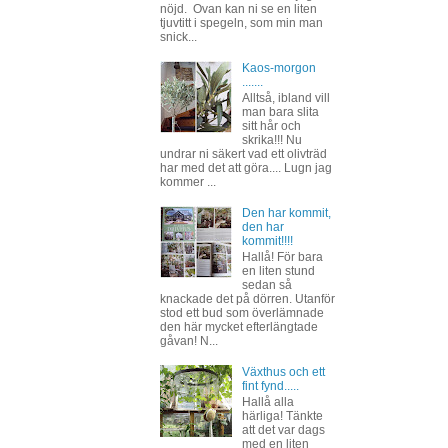
nöjd. Ovan kan ni se en liten
tjuvtitt i spegeln, som min man
snick...
Kaos-morgon
.......
Alltså, ibland vill
man bara slita
sitt hår och
skrika!!! Nu
undrar ni säkert vad ett olivträd
har med det att göra.... Lugn jag
kommer ...
Den har kommit,
den har
kommit!!!!
Hallå! För bara
en liten stund
sedan så
knackade det på dörren. Utanför
stod ett bud som överlämnade
den här mycket efterlängtade
gåvan! N...
Växthus och ett
fint fynd.....
Hallå alla
härliga! Tänkte
att det var dags
med en liten