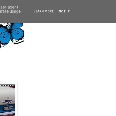
 user-agent
nerate usage
LEARN MORE
GOT IT