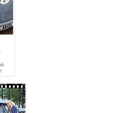
t
på
?