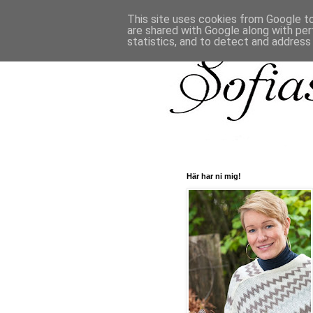
This site uses cookies from Google to 
are shared with Google along with per
statistics, and to detect and address
Här har ni mig!