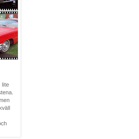
lite
stena.
 men
kväll
och