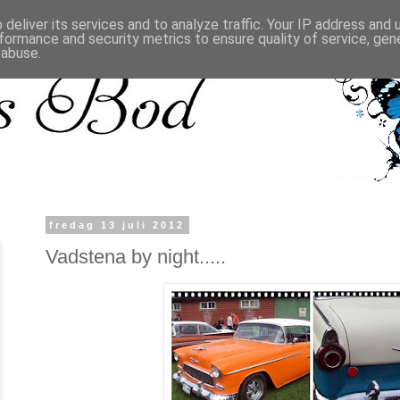
deliver its services and to analyze traffic. Your IP address and
formance and security metrics to ensure quality of service, ge
 abuse.
fredag 13 juli 2012
Vadstena by night.....