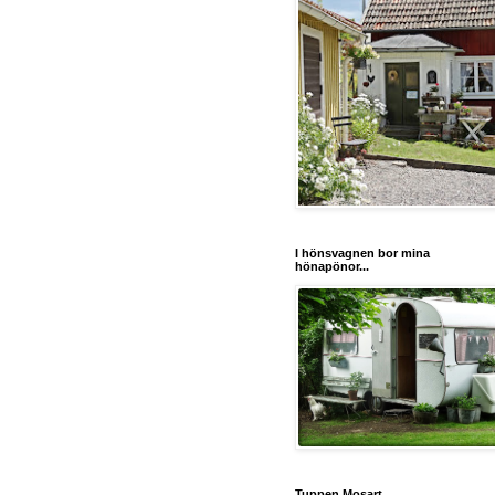
I hönsvagnen bor mina
hönapönor...
Tuppen Mosart